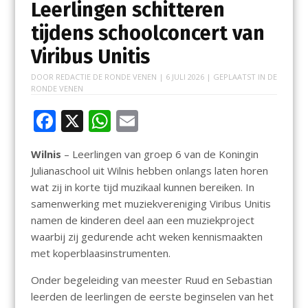
Leerlingen schitteren
tijdens schoolconcert van
Viribus Unitis
DOOR
REDACTIE DE RONDE VENEN
|
6 JULI 2026
| GEPLAATST IN
DE
RONDE VENEN
F
X
W
E
ac
h
m
Wilnis
– Leerlingen van groep 6 van de Koningin
e
at
ai
Julianaschool uit Wilnis hebben onlangs laten horen
b
s
l
wat zij in korte tijd muzikaal kunnen bereiken. In
o
A
samenwerking met muziekvereniging Viribus Unitis
namen de kinderen deel aan een muziekproject
o
p
waarbij zij gedurende acht weken kennismaakten
k
p
met koperblaasinstrumenten.
Onder begeleiding van meester Ruud en Sebastian
leerden de leerlingen de eerste beginselen van het