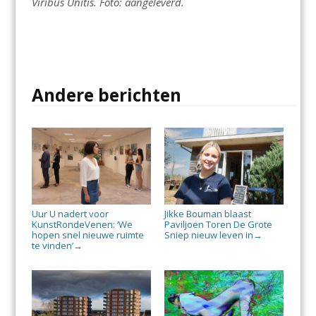
Viribus Unitis. Foto: aangeleverd.
Andere berichten
Uur U nadert voor
Jikke Bouman blaast
KunstRondeVenen: ‘We
Paviljoen Toren De Grote
hopen snel nieuwe ruimte
Sniep nieuw leven in
→
te vinden’
→