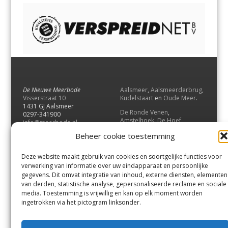
De Nieuwe Meerbode
Aalsmeer
,
Aalsmeerderbrug
,
Visserstraat 10
Kudelstaart
en
Oude Meer
.
1431 GJ Aalsmeer
De Ronde Venen
,
0297-341900
Amstelhoek
,
De Hoef
,
info@meerbode.nl
Mijdrecht
,
Wilnis
,
Vinkeveen
,
Beheer cookie toestemming
Vrouwenakker
,
Waverveen
,
Abcoude
en
Baambrugge
.
Deze website maakt gebruik van cookies en soortgelijke functies voor
Uithoorn
en
De Kwakel
.
verwerking van informatie over uw eindapparaat en persoonlijke
gegevens. Dit omvat integratie van inhoud, externe diensten, elementen
van derden, statistische analyse, gepersonaliseerde reclame en sociale
Contact
media. Toestemming is vrijwillig en kan op elk moment worden
Andere uitgaven
ingetrokken via het pictogram linksonder.
Bezorgklacht
Ophaalpunten
Vacatures