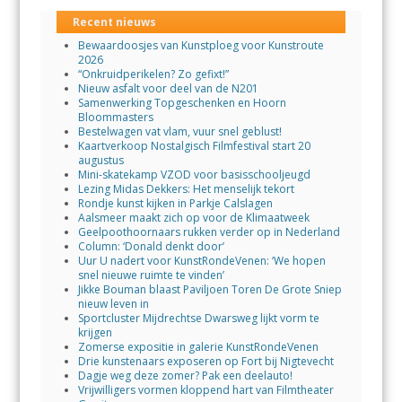
Recent nieuws
Bewaardoosjes van Kunstploeg voor Kunstroute
2026
“Onkruidperikelen? Zo gefixt!”
Nieuw asfalt voor deel van de N201
Samenwerking Topgeschenken en Hoorn
Bloommasters
Bestelwagen vat vlam, vuur snel geblust!
Kaartverkoop Nostalgisch Filmfestival start 20
augustus
Mini-skatekamp VZOD voor basisschooljeugd
Lezing Midas Dekkers: Het menselijk tekort
Rondje kunst kijken in Parkje Calslagen
Aalsmeer maakt zich op voor de Klimaatweek
Geelpoothoornaars rukken verder op in Nederland
Column: ‘Donald denkt door’
Uur U nadert voor KunstRondeVenen: ‘We hopen
snel nieuwe ruimte te vinden’
Jikke Bouman blaast Paviljoen Toren De Grote Sniep
nieuw leven in
Sportcluster Mijdrechtse Dwarsweg lijkt vorm te
krijgen
Zomerse expositie in galerie KunstRondeVenen
Drie kunstenaars exposeren op Fort bij Nigtevecht
Dagje weg deze zomer? Pak een deelauto!
Vrijwilligers vormen kloppend hart van Filmtheater