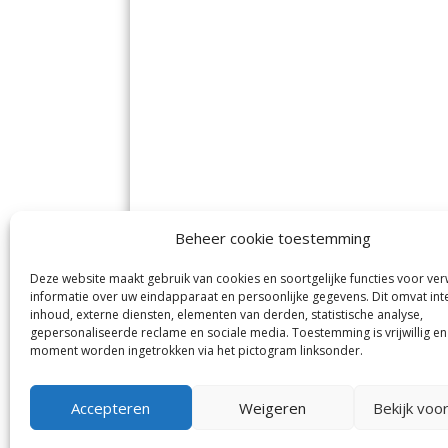
Beheer cookie toestemming
Deze website maakt gebruik van cookies en soortgelijke functies voor ve
De Nieuwe Meerbode
Aal
informatie over uw eindapparaat en persoonlijke gegevens. Dit omvat int
Visserstraat 10
en
inhoud, externe diensten, elementen van derden, statistische analyse,
1431 GJ Aalsmeer
De 
0297-341900
gepersonaliseerde reclame en sociale media. Toestemming is vrijwillig en
Mij
info@meerbode.nl
moment worden ingetrokken via het pictogram linksonder.
Vro
Ba
Uit
Accepteren
Weigeren
Bekijk voo