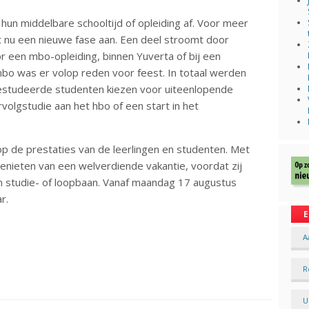
hun middelbare schooltijd of opleiding af. Voor meer
 nu een nieuwe fase aan. Een deel stroomt door
or een mbo-opleiding, binnen Yuverta of bij een
 mbo was er volop reden voor feest. In totaal werden
fgestudeerde studenten kiezen voor uiteenlopende
volgstudie aan het hbo of een start in het
op de prestaties van de leerlingen en studenten. Met
genieten van een welverdiende vakantie, voordat zij
n studie- of loopbaan. Vanaf maandag 17 augustus
ar.
E
A
R
U