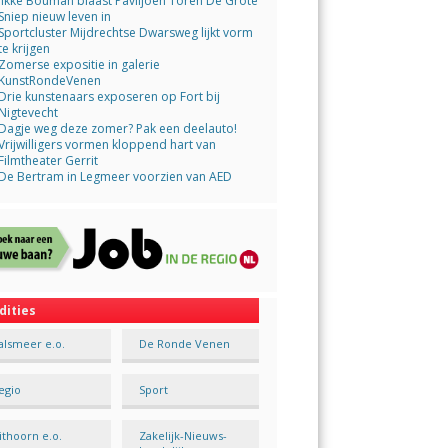
Jikke Bouman blaast Paviljoen Toren De Grote
Sniep nieuw leven in
Sportcluster Mijdrechtse Dwarsweg lijkt vorm
te krijgen
Zomerse expositie in galerie
KunstRondeVenen
Drie kunstenaars exposeren op Fort bij
Nigtevecht
Dagje weg deze zomer? Pak een deelauto!
Vrijwilligers vormen kloppend hart van
Filmtheater Gerrit
De Bertram in Legmeer voorzien van AED
dities
alsmeer e.o.
De Ronde Venen
egio
Sport
ithoorn e.o.
Zakelijk-Nieuws-