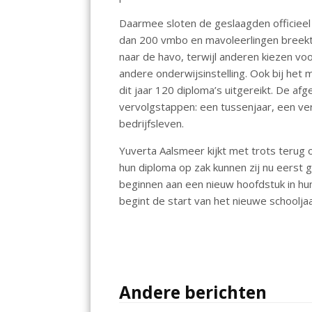
o
A
Daarmee sloten de geslaagden officieel 
o
p
dan 200 vmbo en mavoleerlingen breekt
k
p
naar de havo, terwijl anderen kiezen vo
andere onderwijsinstelling. Ook bij het
dit jaar 120 diploma’s uitgereikt. De a
vervolgstappen: een tussenjaar, een ver
bedrijfsleven.
Yuverta Aalsmeer kijkt met trots terug 
hun diploma op zak kunnen zij nu eerst 
beginnen aan een nieuw hoofdstuk in hu
begint de start van het nieuwe schoolja
Andere berichten