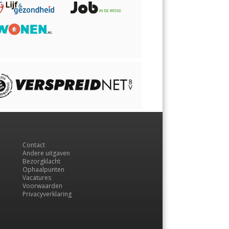
Contact
Andere uitgaven
Bezorgklacht
Ophaalpunten
Vacatures
Voorwaarden
Privacyverklaring