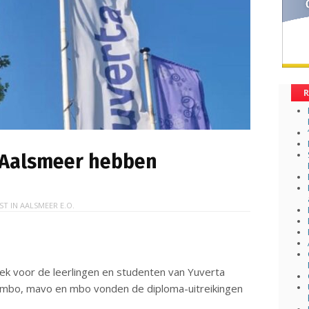
R
 Aalsmeer hebben
ST IN
AALSMEER E.O.
ek voor de leerlingen en studenten van Yuverta
 vmbo, mavo en mbo vonden de diploma-uitreikingen