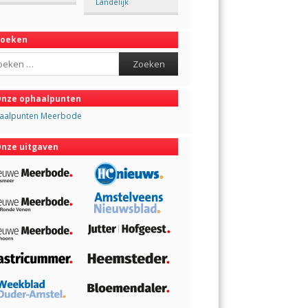
Landelijk
Zoeken
ch
nze ophaalpunten
aalpunten Meerbode
nze uitgaven