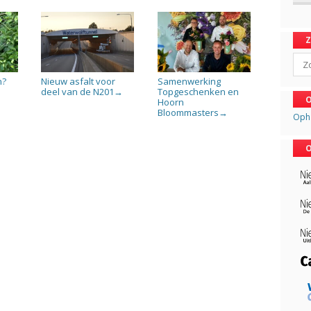
Sear
n?
Nieuw asfalt voor
Samenwerking
deel van de N201
Topgeschenken en
→
O
Hoorn
Bloommasters
→
Oph
O