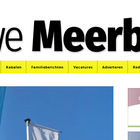
e
Mijdrecht, Uithoorn en De Kwakel.
Kabalen
Familieberichten
Vacatures
Adverteren
Red