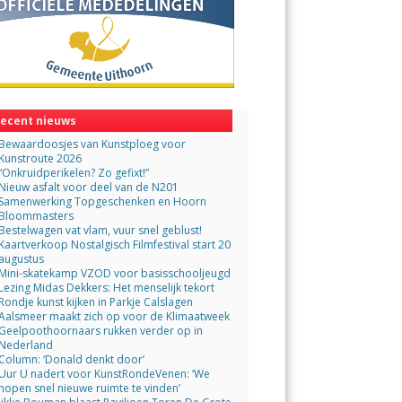
ecent nieuws
Bewaardoosjes van Kunstploeg voor
Kunstroute 2026
“Onkruidperikelen? Zo gefixt!”
Nieuw asfalt voor deel van de N201
Samenwerking Topgeschenken en Hoorn
Bloommasters
Bestelwagen vat vlam, vuur snel geblust!
Kaartverkoop Nostalgisch Filmfestival start 20
augustus
Mini-skatekamp VZOD voor basisschooljeugd
Lezing Midas Dekkers: Het menselijk tekort
Rondje kunst kijken in Parkje Calslagen
Aalsmeer maakt zich op voor de Klimaatweek
Geelpoothoornaars rukken verder op in
Nederland
Column: ‘Donald denkt door’
Uur U nadert voor KunstRondeVenen: ‘We
hopen snel nieuwe ruimte te vinden’