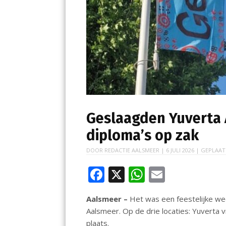
Geslaagden Yuverta
diploma’s op zak
DOOR
REDACTIE AALSMEER
|
6 JULI 2026
| GEPLAAT
F
X
W
E
ac
h
m
Aalsmeer –
Het was een feestelijke we
e
at
ai
Aalsmeer. Op de drie locaties: Yuverta
b
s
l
plaats.