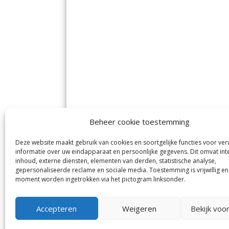
Beheer cookie toestemming
Deze website maakt gebruik van cookies en soortgelijke functies voor ve
De Nieuwe Meerbode
Aal
informatie over uw eindapparaat en persoonlijke gegevens. Dit omvat int
Visserstraat 10
en
inhoud, externe diensten, elementen van derden, statistische analyse,
1431 GJ Aalsmeer
De 
0297-341900
gepersonaliseerde reclame en sociale media. Toestemming is vrijwillig en
Mij
info@meerbode.nl
moment worden ingetrokken via het pictogram linksonder.
Vro
Ba
Uit
Accepteren
Weigeren
Bekijk voo