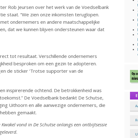
tter Rob Jeursen over het werk van de Voedselbank
tie staat. “We zien onze inkomsten teruglopen.
g met ondernemers en andere maatschappelijke
en, dat we kunnen blijven ondersteunen waar dat
irect tot resultaat. Verschillende ondernemers
jkheid besproken om een gezin te adopteren.
gen de sticker ‘Trotse supporter van de
 een inspirerende ochtend. De betrokkenheid was
E
 toekomst.” De Voedselbank bedankt De Schutse,
ing Uithoorn en alle aanwezige ondernemers, die
A
 hebben gemaakt.
R
 Kwakel vond in De Schutse onlangs een ontbijtsessie
geleverd.
U