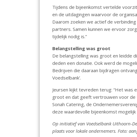
o
p
Tijdens de bijeenkomst vertelde voorzi
k
p
en de uitdagingen waarvoor de organisa
Daarom zoeken we actief de verbindin
partners. Samen kunnen we ervoor zorg
tijdelijk nodig is.”
Belangstelling was groot
De belangstelling was groot en leidde d
deden een donatie. Ook werd de mogeli
Bedrijven die daaraan bijdragen ontvan
Voedselbank’.
Jeursen kijkt tevreden terug: “Het was
groot en dat geeft vertrouwen voor de
Sonah Catering, de Ondernemersverenig
deze waardevolle bijeenkomst mogelijk
Op initiatief van Voedselbank Uithoorn-De
plaats voor lokale ondernemers. Foto: aan