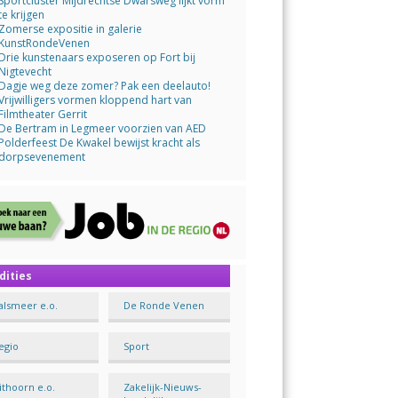
Sportcluster Mijdrechtse Dwarsweg lijkt vorm
te krijgen
Zomerse expositie in galerie
KunstRondeVenen
Drie kunstenaars exposeren op Fort bij
Nigtevecht
Dagje weg deze zomer? Pak een deelauto!
Vrijwilligers vormen kloppend hart van
Filmtheater Gerrit
De Bertram in Legmeer voorzien van AED
Polderfeest De Kwakel bewijst kracht als
dorpsevenement
dities
alsmeer e.o.
De Ronde Venen
egio
Sport
ithoorn e.o.
Zakelijk-Nieuws-