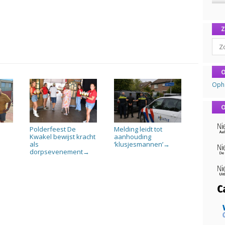
Sear
O
Oph
O
Polderfeest De
Melding leidt tot
n
Kwakel bewijst kracht
aanhouding
als
‘klusjesmannen’
→
dorpsevenement
→