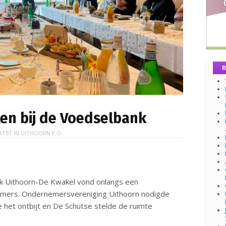
R
en bij de Voedselbank
ATST IN
UITHOORN E.O.
ank Uithoorn-De Kwakel vond onlangs een
rnemers. Ondernemersvereniging Uithoorn nodigde
e het ontbijt en De Schutse stelde de ruimte