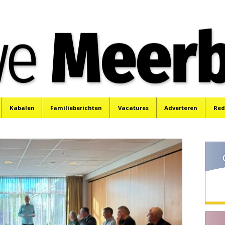
e
Mijdrecht, Uithoorn en De Kwakel.
Kabalen
Familieberichten
Vacatures
Adverteren
Red