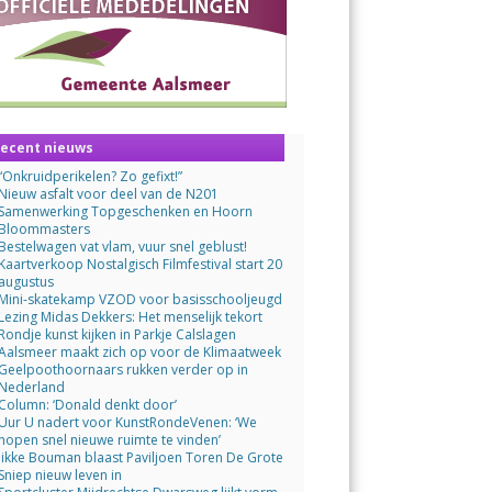
ecent nieuws
“Onkruidperikelen? Zo gefixt!”
Nieuw asfalt voor deel van de N201
Samenwerking Topgeschenken en Hoorn
Bloommasters
Bestelwagen vat vlam, vuur snel geblust!
Kaartverkoop Nostalgisch Filmfestival start 20
augustus
Mini-skatekamp VZOD voor basisschooljeugd
Lezing Midas Dekkers: Het menselijk tekort
Rondje kunst kijken in Parkje Calslagen
Aalsmeer maakt zich op voor de Klimaatweek
Geelpoothoornaars rukken verder op in
Nederland
Column: ‘Donald denkt door’
Uur U nadert voor KunstRondeVenen: ‘We
hopen snel nieuwe ruimte te vinden’
Jikke Bouman blaast Paviljoen Toren De Grote
Sniep nieuw leven in