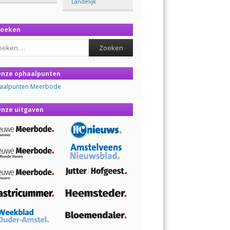
Landelijk
Zoeken
ch
nze ophaalpunten
aalpunten Meerbode
nze uitgaven