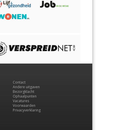
Contact
Andere uitgaven
Bezorgklacht
Ophaalpunten
Vacatures
Voorwaarden
Privacyverklaring