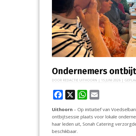
Ondernemers ontbijt
DOOR
REDACTIE UITHOORN
|
15 JUNI 2026
| GEPLA
F
X
W
E
ac
h
m
Uithoorn
– Op initiatief van Voedselb
e
at
ai
ontbijtsessie plaats voor lokale onde
b
s
l
haar leden uit, Sonah Catering verzorgd
o
A
beschikbaar.