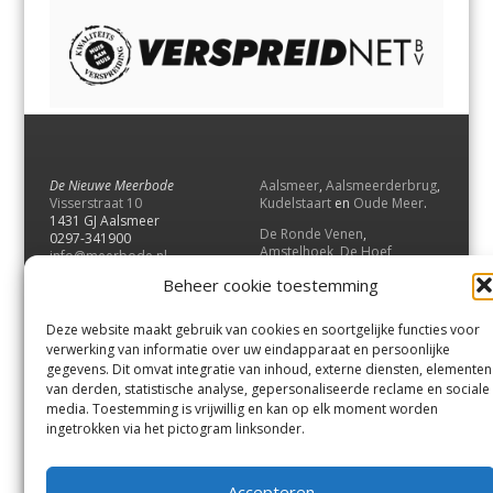
De Nieuwe Meerbode
Aalsmeer
,
Aalsmeerderbrug
,
Visserstraat 10
Kudelstaart
en
Oude Meer
.
1431 GJ Aalsmeer
De Ronde Venen
,
0297-341900
Amstelhoek
,
De Hoef
,
info@meerbode.nl
Mijdrecht
,
Wilnis
,
Vinkeveen
,
Beheer cookie toestemming
Vrouwenakker
,
Waverveen
,
Abcoude
en
Baambrugge
.
Deze website maakt gebruik van cookies en soortgelijke functies voor
Uithoorn
en
De Kwakel
.
verwerking van informatie over uw eindapparaat en persoonlijke
gegevens. Dit omvat integratie van inhoud, externe diensten, elementen
van derden, statistische analyse, gepersonaliseerde reclame en sociale
Contact
media. Toestemming is vrijwillig en kan op elk moment worden
Andere uitgaven
ingetrokken via het pictogram linksonder.
Bezorgklacht
Ophaalpunten
Vacatures
Voorwaarden
Accepteren