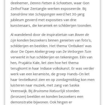
deelnemer,
Dennis Fietsen & Schaatsen
, waar Gon
Zethof haar Zentangle-werken exposeerde. Bij
Sanidrôme Van Scheppingen
werd het 30-jarig
jubileum gevierd met exposities van drie
kunstenaars, die keramiek en schilderijen toonden.
Al wandelend door de inspiratietuin van
Boven de
Lijn
konden bezoekers binnen genieten van foto’s,
schilderijen en beelden. Het thema ‘Ontluiken’ was
door De Open Ateliergroep van
De Verborgen Tuin
verwerkt in hun schilderijen en tekeningen. Eén van
hen, Prajakta Kale, liet zien hoe het thema
terugkomt in haar Indiase volkskunst. Er was verder
werk van een keramiste, de groep Hands-On liet
haar textielkunst zien en op zondagmiddag kon men
luisteren naar muziek, met zang van Saskia
Veenswijk. Bij
Bruinsma Natuurlijk
stonden
(bronzen) beelden en konden bezoekers een
demonstratie bijwonen. Ook hingen er