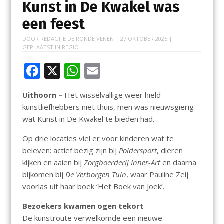
Kunst in De Kwakel was
een feest
DOOR
REDACTIE DE RONDE VENEN
|
27 OKTOBER 2025
|
GEPLAATST IN
REGIO
F
X
W
E
ac
h
m
Uithoorn –
Het wisselvallige weer hield
e
at
ai
kunstliefhebbers niet thuis, men was nieuwsgierig
b
s
l
wat Kunst in De Kwakel te bieden had.
o
A
Op drie locaties viel er voor kinderen wat te
o
p
beleven: actief bezig zijn bij
Poldersport
, dieren
k
p
kijken en aaien bij
Zorgboerderij Inner-Art
en daarna
bijkomen bij
De Verborgen Tuin
, waar Pauline Zeij
voorlas uit haar boek ‘Het Boek van Joek’.
Bezoekers kwamen ogen tekort
De kunstroute verwelkomde een nieuwe