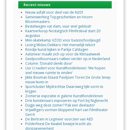
Recent nieuws
Nieuw asfalt voor deel van de N201
Samenwerking Topgeschenken en Hoorn
Bloommasters
Bestelwagen vat vlam, vuur snel geblust!
Kaartverkoop Nostalgisch Filmfestival start 20
augustus
Mini-skatekamp VZOD voor basisschooljeugd
Lezing Midas Dekkers: Het menselijk tekort
Rondje kunst kijken in Parkje Calslagen
Aalsmeer maakt zich op voor de Klimaatweek
Geelpoothoornaars rukken verder op in Nederland
Column: ‘Donald denkt door’
Uur U nadert voor KunstRondeVenen: ‘We hopen
snel nieuwe ruimte te vinden’
Jikke Bouman blaast Paviljoen Toren De Grote Sniep
nieuw leven in
Sportcluster Mijdrechtse Dwarsweg lijkt vorm te
krijgen
Zomerse expositie in galerie KunstRondeVenen
Drie kunstenaars exposeren op Fort bij Nigtevecht
Dagje weg deze zomer? Pak een deelauto!
Vrijwilligers vormen kloppend hart van Filmtheater
Gerrit
De Bertram in Legmeer voorzien van AED
Polderfeest De Kwakel bewijst kracht als
dorpsevenement