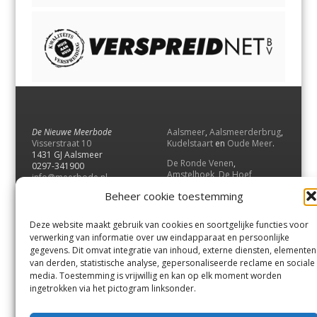
De Nieuwe Meerbode
Aalsmeer
,
Aalsmeerderbrug
,
Visserstraat 10
Kudelstaart
en
Oude Meer
.
1431 GJ Aalsmeer
De Ronde Venen
,
0297-341900
Amstelhoek
,
De Hoef
,
info@meerbode.nl
Mijdrecht
,
Wilnis
,
Vinkeveen
,
Beheer cookie toestemming
Vrouwenakker
,
Waverveen
,
Abcoude
en
Baambrugge
.
Deze website maakt gebruik van cookies en soortgelijke functies voor
Uithoorn
en
De Kwakel
.
verwerking van informatie over uw eindapparaat en persoonlijke
gegevens. Dit omvat integratie van inhoud, externe diensten, elementen
van derden, statistische analyse, gepersonaliseerde reclame en sociale
Contact
media. Toestemming is vrijwillig en kan op elk moment worden
Andere uitgaven
ingetrokken via het pictogram linksonder.
Bezorgklacht
Ophaalpunten
Vacatures