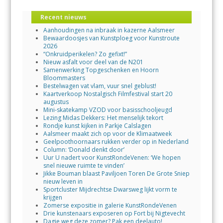
Recent nieuws
Aanhoudingen na inbraak in kazerne Aalsmeer
Bewaardoosjes van Kunstploeg voor Kunstroute
2026
“Onkruidperikelen? Zo gefixt!”
Nieuw asfalt voor deel van de N201
Samenwerking Topgeschenken en Hoorn
Bloommasters
Bestelwagen vat vlam, vuur snel geblust!
Kaartverkoop Nostalgisch Filmfestival start 20
augustus
Mini-skatekamp VZOD voor basisschooljeugd
Lezing Midas Dekkers: Het menselijk tekort
Rondje kunst kijken in Parkje Calslagen
Aalsmeer maakt zich op voor de Klimaatweek
Geelpoothoornaars rukken verder op in Nederland
Column: ‘Donald denkt door’
Uur U nadert voor KunstRondeVenen: ‘We hopen
snel nieuwe ruimte te vinden’
Jikke Bouman blaast Paviljoen Toren De Grote Sniep
nieuw leven in
Sportcluster Mijdrechtse Dwarsweg lijkt vorm te
krijgen
Zomerse expositie in galerie KunstRondeVenen
Drie kunstenaars exposeren op Fort bij Nigtevecht
Dagje weg deze zomer? Pak een deelauto!