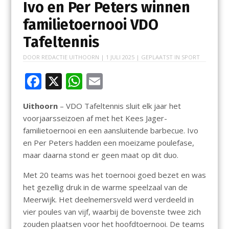
Ivo en Per Peters winnen
familietoernooi VDO
Tafeltennis
DOOR
REDACTIE UITHOORN
|
1 JULI 2025
| GEPLAATST IN
SPORT
F
X
W
E
ac
h
m
Uithoorn
– VDO Tafeltennis sluit elk jaar het
e
at
ai
voorjaarsseizoen af met het Kees Jager-
b
s
l
familietoernooi en een aansluitende barbecue. Ivo
o
A
en Per Peters hadden een moeizame poulefase,
maar daarna stond er geen maat op dit duo.
o
p
k
p
Met 20 teams was het toernooi goed bezet en was
het gezellig druk in de warme speelzaal van de
Meerwijk. Het deelnemersveld werd verdeeld in
vier poules van vijf, waarbij de bovenste twee zich
zouden plaatsen voor het hoofdtoernooi. De teams