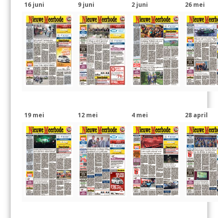
16 juni
9 juni
2 juni
26 mei
19 mei
12 mei
4 mei
28 april