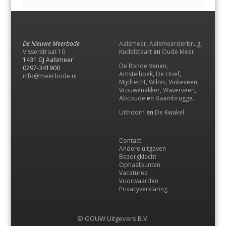
De Nieuwe Meerbode
Aalsmeer
,
Aalsmeerderbrug
,
Visserstraat 10
Kudelstaart
en
Oude Meer
.
1431 GJ Aalsmeer
De Ronde Venen
,
0297-341900
Amstelhoek
,
De Hoef
,
info@meerbode.nl
Mijdrecht
,
Wilnis
,
Vinkeveen
,
Vrouwenakker
,
Waverveen
,
Abcoude
en
Baambrugge
.
Uithoorn
en
De Kwakel
.
Contact
Andere uitgaven
Bezorgklacht
Ophaalpunten
Vacatures
Voorwaarden
Privacyverklaring
© GOUW Uitgevers B.V.