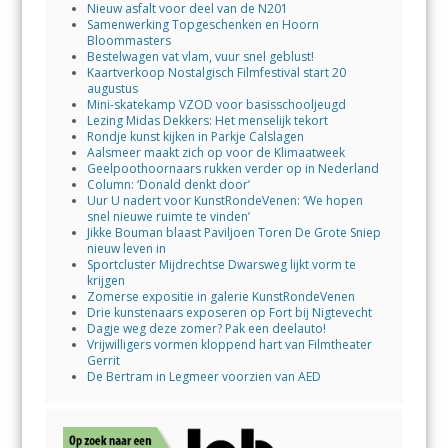
Nieuw asfalt voor deel van de N201
Samenwerking Topgeschenken en Hoorn
Bloommasters
Bestelwagen vat vlam, vuur snel geblust!
Kaartverkoop Nostalgisch Filmfestival start 20
augustus
Mini-skatekamp VZOD voor basisschooljeugd
Lezing Midas Dekkers: Het menselijk tekort
Rondje kunst kijken in Parkje Calslagen
Aalsmeer maakt zich op voor de Klimaatweek
Geelpoothoornaars rukken verder op in Nederland
Column: ‘Donald denkt door’
Uur U nadert voor KunstRondeVenen: ‘We hopen
snel nieuwe ruimte te vinden’
Jikke Bouman blaast Paviljoen Toren De Grote Sniep
nieuw leven in
Sportcluster Mijdrechtse Dwarsweg lijkt vorm te
krijgen
Zomerse expositie in galerie KunstRondeVenen
Drie kunstenaars exposeren op Fort bij Nigtevecht
Dagje weg deze zomer? Pak een deelauto!
Vrijwilligers vormen kloppend hart van Filmtheater
Gerrit
De Bertram in Legmeer voorzien van AED