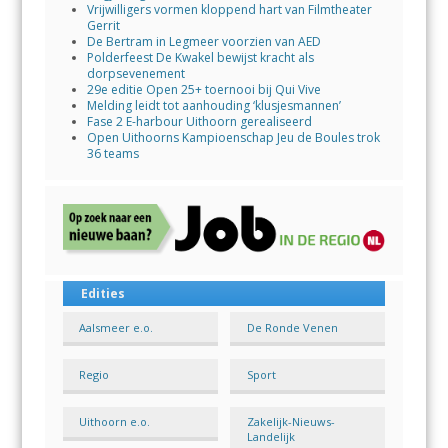
Vrijwilligers vormen kloppend hart van Filmtheater
Gerrit
De Bertram in Legmeer voorzien van AED
Polderfeest De Kwakel bewijst kracht als
dorpsevenement
29e editie Open 25+ toernooi bij Qui Vive
Melding leidt tot aanhouding ‘klusjesmannen’
Fase 2 E-harbour Uithoorn gerealiseerd
Open Uithoorns Kampioenschap Jeu de Boules trok
36 teams
Edities
Aalsmeer e.o.
De Ronde Venen
Regio
Sport
Uithoorn e.o.
Zakelijk-Nieuws-
Landelijk