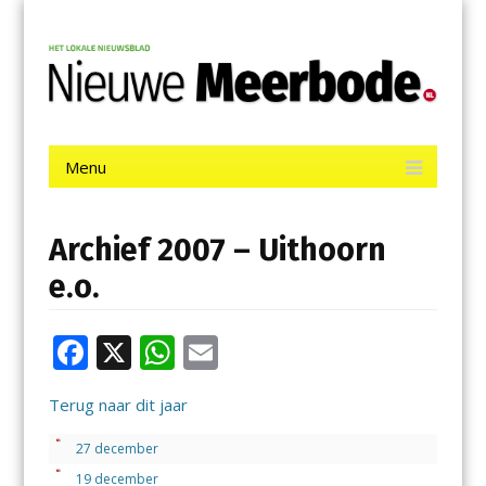
Menu
Skip
Nieuwe Meerbode
to
content
Het laatste nieuws uit Aalsmeer, De Ronde Venen, Mijdrecht,
Uithoorn en De Kwakel.
Menu
Skip
to
content
Archief 2007 – Uithoorn
e.o.
F
X
W
E
ac
h
m
Terug naar dit jaar
e
at
ai
b
s
l
27 december
19 december