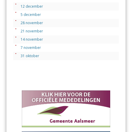
o
A
12 december
o
p
5 december
k
p
28 november
21 november
14 november
7 november
31 oktober