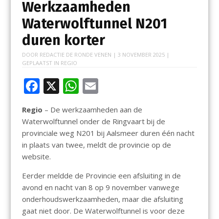
Werkzaamheden
Waterwolftunnel N201
duren korter
DOOR
REDACTIE DE RONDE VENEN
|
3 NOVEMBER 2025
|
GEPLAATST IN
REGIO
F
X
W
E
ac
h
m
Regio
– De werkzaamheden aan de
e
at
ai
Waterwolftunnel onder de Ringvaart bij de
b
s
l
provinciale weg N201 bij Aalsmeer duren één nacht
o
A
in plaats van twee, meldt de provincie op de
website.
o
p
k
p
Eerder meldde de Provincie een afsluiting in de
avond en nacht van 8 op 9 november vanwege
onderhoudswerkzaamheden, maar die afsluiting
gaat niet door. De Waterwolftunnel is voor deze