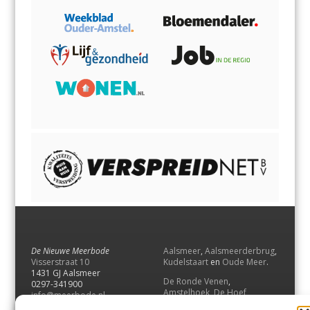
De Nieuwe Meerbode
Aalsmeer
,
Aalsmeerderbrug
,
Visserstraat 10
Kudelstaart
en
Oude Meer
.
1431 GJ Aalsmeer
De Ronde Venen
,
0297-341900
Amstelhoek
,
De Hoef
,
info@meerbode.nl
Mijdrecht
,
Wilnis
,
Vinkeveen
,