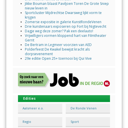
Jikke Bouman blaast Paviljoen Toren De Grote Sniep
nieuw leven in
Sportcluster Mijdrechtse Dwarsweg lijkt vorm te
krijgen
Zomerse expositie in galerie KunstRondeVenen
Drie kunstenaars exposeren op Fort bij Nigtevecht
Dagje weg deze zomer? Pak een deelauto!
Vrijwilligers vormen kloppend hart van Filmtheater
Gerrit
De Bertram in Legmeer voorzien van AED
Polderfeest De Kwakel bewijst kracht als
dorpsevenement
29e editie Open 25+ toernooi bij Qui Vive
Edities
Aalsmeer e.o.
De Ronde Venen
Regio
Sport