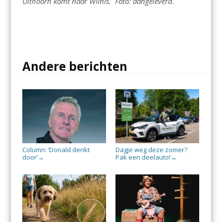
Uithoorn komt naar Wilnis. Foto: aangeleverd.
Andere berichten
Column: ‘Donald denkt
Dagje weg deze zomer?
door’
Pak een deelauto!
→
→