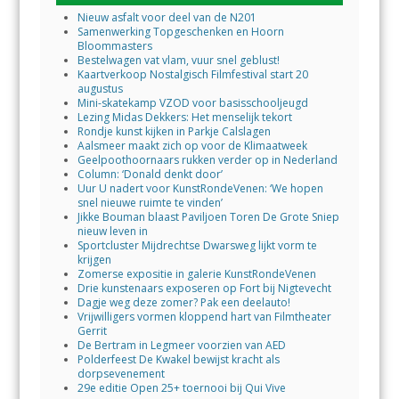
Nieuw asfalt voor deel van de N201
Samenwerking Topgeschenken en Hoorn
Bloommasters
Bestelwagen vat vlam, vuur snel geblust!
Kaartverkoop Nostalgisch Filmfestival start 20
augustus
Mini-skatekamp VZOD voor basisschooljeugd
Lezing Midas Dekkers: Het menselijk tekort
Rondje kunst kijken in Parkje Calslagen
Aalsmeer maakt zich op voor de Klimaatweek
Geelpoothoornaars rukken verder op in Nederland
Column: ‘Donald denkt door’
Uur U nadert voor KunstRondeVenen: ‘We hopen
snel nieuwe ruimte te vinden’
Jikke Bouman blaast Paviljoen Toren De Grote Sniep
nieuw leven in
Sportcluster Mijdrechtse Dwarsweg lijkt vorm te
krijgen
Zomerse expositie in galerie KunstRondeVenen
Drie kunstenaars exposeren op Fort bij Nigtevecht
Dagje weg deze zomer? Pak een deelauto!
Vrijwilligers vormen kloppend hart van Filmtheater
Gerrit
De Bertram in Legmeer voorzien van AED
Polderfeest De Kwakel bewijst kracht als
dorpsevenement
29e editie Open 25+ toernooi bij Qui Vive