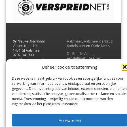
De Nieuwe Meerbode
Aalsmeer
,
Aalsmeerderbrug
,
Visserstraat 10
Kudelstaart
en
Oude Meer
.
1431 GJ Aalsmeer
De Ronde Venen
,
0297-341900
Amstelhoek
,
De Hoef
,
info@meerbode.nl
Mijdrecht
,
Wilnis
,
Vinkeveen
,
Beheer cookie toestemming
Vrouwenakker
,
Waverveen
,
Abcoude
en
Baambrugge
.
Deze website maakt gebruik van cookies en soortgelijke functies voor
Uithoorn
en
De Kwakel
.
verwerking van informatie over uw eindapparaat en persoonlijke
gegevens. Dit omvat integratie van inhoud, externe diensten, elementen
van derden, statistische analyse, gepersonaliseerde reclame en sociale
Contact
media. Toestemming is vrijwillig en kan op elk moment worden
Andere uitgaven
ingetrokken via het pictogram linksonder.
Bezorgklacht
Ophaalpunten
Vacatures
Voorwaarden
Accepteren
Privacyverklaring