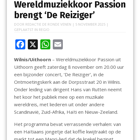
Wereldmuziekkoor Passion
brengt ‘De Reiziger’
DOOR
REDACTIE DE RONDE VENEN
|
5 NOVEMBER 2025
|
GEPLAATST IN
REGIO
F
X
W
E
ac
h
m
Wilnis/Uithoorn
– Wereldmuziekkoor Passion uit
e
at
ai
Uithoorn geeft zaterdag 8 november om 20.00 uur
b
s
l
een bijzonder concert, ‘De Reiziger’, in de
o
A
Ontmoetingskerk aan de Dorpsstraat 20 in Wilnis.
Onder leiding van dirigent Hans van Rutten neemt
o
p
het koor het publiek mee op een muzikale
k
p
wereldreis, met liederen uit onder andere
Scandinavië, Zuid-Afrika, Haïti en Nieuw-Zeeland.
Het programma bevat verrassende verhalen: van
een Haïtiaans jongetje dat koffie kwijtraakt op de
markt tot een Maori-lied dat de krekel bezingt,