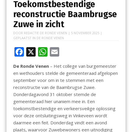
Toekomstbestendige
reconstructie Baambrugse
Zuwe in zicht
DOOR
REDACTIE DE RONDE VENEN
|
5 NOVEMBER 2025
|
GEPLAATST IN
DE RONDE VENEN
F
X
W
E
ac
h
m
De Ronde Venen
– Het college van burgemeester
e
at
ai
en wethouders stelde de gemeenteraad afgelopen
b
s
l
september voor om in te stemmen met een
o
A
reconstructie van de Baambrugse Zuwe.
Donderdagavond 31 oktober stemde de
o
p
gemeenteraad hier unaniem mee in. Een
k
p
toekomstbestendige en verkeersveilige oplossing
voor deze ontsluitingsweg in Vinkeveen wordt
daarmee een feit. Donderdag vindt een avond
plaats, waarvoor Zuwebewoners een uitnodiging