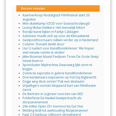
Recent nieuws
Kaartverkoop Nostalgisch Filmfestival start 20
augustus
Mini-skatekamp VZOD voor basisschooljeugd
Lezing Midas Dekkers: Het menselijk tekort
Rondje kunst kijken in Parkje Calslagen
Aalsmeer maakt zich op voor de Klimaatweek
Geelpoothoornaars rukken verder op in Nederland
Column: ‘Donald denkt door’
Uur U nadert voor KunstRondeVenen: ‘We hopen
snel nieuwe ruimte te vinden’
Jikke Bouman blaast Paviljoen Toren De Grote Sniep
nieuw leven in
Sportcluster Mijdrechtse Dwarsweg lijkt vorm te
krijgen
Zomerse expositie in galerie KunstRondeVenen
Drie kunstenaars exposeren op Fort bij Nigtevecht
Dagje weg deze zomer? Pak een deelauto!
Vrijwilligers vormen kloppend hart van Filmtheater
Gerrit
De Bertram in Legmeer voorzien van AED
Polderfeest De Kwakel bewijst kracht als
dorpsevenement
29e editie Open 25+ toernooi bij Qui Vive
Melding leidt tot aanhouding ‘klusjesmannen’
Fase 2 E-harbour Uithoorn gerealiseerd