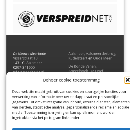
De Nieuwe Meerbode
Aalsmeer
,
Aalsmeerderbrug
,
Visserstraat 10
Kudelstaart
en
Oude Meer
.
1431 GJ Aalsmeer
De Ronde Venen
,
0297-341900
Amstelhoek
,
De Hoef
,
info@meerbode.nl
Mijdrecht
,
Wilnis
,
Vinkeveen
,
Beheer cookie toestemming
Vrouwenakker
,
Waverveen
,
Abcoude
en
Baambrugge
.
Deze website maakt gebruik van cookies en soortgelijke functies voor
Uithoorn
en
De Kwakel
.
verwerking van informatie over uw eindapparaat en persoonlijke
gegevens. Dit omvat integratie van inhoud, externe diensten, elementen
van derden, statistische analyse, gepersonaliseerde reclame en sociale
Contact
media. Toestemming is vrijwillig en kan op elk moment worden
Andere uitgaven
ingetrokken via het pictogram linksonder.
Bezorgklacht
Ophaalpunten
Vacatures