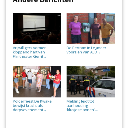
Vrijwilligers vormen
De Bertram in Legmeer
kloppend hart van
voorzien van AED
→
Filmtheater Gerrit
→
Polderfeest De Kwakel
Melding leidt tot
bewijst kracht als
aanhouding
dorpsevenement
‘klusjesmannen’
→
→