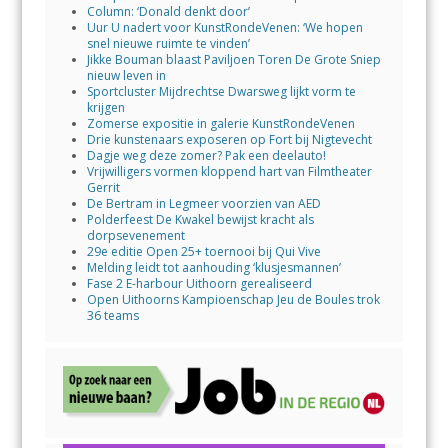
Column: ‘Donald denkt door’
Uur U nadert voor KunstRondeVenen: ‘We hopen
snel nieuwe ruimte te vinden’
Jikke Bouman blaast Paviljoen Toren De Grote Sniep
nieuw leven in
Sportcluster Mijdrechtse Dwarsweg lijkt vorm te
krijgen
Zomerse expositie in galerie KunstRondeVenen
Drie kunstenaars exposeren op Fort bij Nigtevecht
Dagje weg deze zomer? Pak een deelauto!
Vrijwilligers vormen kloppend hart van Filmtheater
Gerrit
De Bertram in Legmeer voorzien van AED
Polderfeest De Kwakel bewijst kracht als
dorpsevenement
29e editie Open 25+ toernooi bij Qui Vive
Melding leidt tot aanhouding ‘klusjesmannen’
Fase 2 E-harbour Uithoorn gerealiseerd
Open Uithoorns Kampioenschap Jeu de Boules trok
36 teams