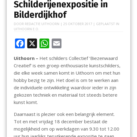
Schilderijenexpositie in
Bilderdijkhof
DOOR
REDACTIE UITHOORN
|
25 OKTOBER 2017
| GEPLAATST IN
UITHOORN E.O.
F
X
W
E
ac
h
m
Uithoorn –
Het schilders Collectief ‘Biezenwaard
e
at
ai
Creatief’ is een groep enthousiaste kunstschilders,
b
s
l
die elke week samen komt in Uithoorn om met hun
o
A
hobby bezig te zijn. Het doel is om te werken aan
de individuele ontwikkeling waardoor ieder in zijn
o
p
gekozen techniek en materiaal tot steeds betere
k
p
kunst komt.
Daarnaast is plezier ook een belangrijk element.
Tot en met vrijdag 18 december bestaat de
mogelijkheid om op werkdagen van 9.30 tot 12.00
uur hun jaarlijks terugkerende expositie te gaan