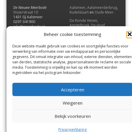
De Nieuwe Meerbode
Aalsmeer
,
Aalsmeerderbrug
,
Visserstraat 10
Kudelstaart
en
Oude Meer
.
1431 GJ Aalsmeer
De Ronde Venen
,
0297-341900
Amstelhoek
,
De Hoef
,
info@meerbode.nl
Mijdrecht
,
Wilnis
,
Vinkeveen
,
Beheer cookie toestemming
Vrouwenakker
,
Waverveen
,
Abcoude
en
Baambrugge
.
Deze website maakt gebruik van cookies en soortgelijke functies voor
Uithoorn
en
De Kwakel
.
verwerking van informatie over uw eindapparaat en persoonlijke
gegevens. Dit omvat integratie van inhoud, externe diensten, elementen
van derden, statistische analyse, gepersonaliseerde reclame en sociale
Contact
media. Toestemming is vrijwillig en kan op elk moment worden
Andere uitgaven
ingetrokken via het pictogram linksonder.
Bezorgklacht
Ophaalpunten
Vacatures
Voorwaarden
Accepteren
Privacyverklaring
Weigeren
© GOUW Uitgevers B.V.
Bekijk voorkeuren
Menu
Aalsmeer
De Ronde Venen
Uithoorn
Aalsmeer/Uithoorn
De Ronde Venen
Privacyverklaring