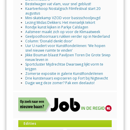
Bestelwagen vat vlam, vuur snel geblust!
Kaartverkoop Nostalgisch Filmfestival start 20
augustus
Mini-skatekamp VZOD voor basisschooljeugd
Lezing Midas Dekkers: Het menselijk tekort
Rondje kunst kijken in Parkje Calslagen
Aalsmeer maakt zich op voor de Klimaatweek
Geelpoothoornaars rukken verder op in Nederland
Column: ‘Donald denkt door’
Uur U nadert voor KunstRondeVenen: ‘We hopen
snel nieuwe ruimte te vinden’
Jikke Bouman blaast Paviljoen Toren De Grote Sniep
nieuw leven in
Sportcluster Mijdrechtse Dwarsweg lijkt vorm te
krijgen
Zomerse expositie in galerie KunstRondeVenen
Drie kunstenaars exposeren op Fort bij Nigtevecht
Dagje weg deze zomer? Pak een deelauto!
Edities