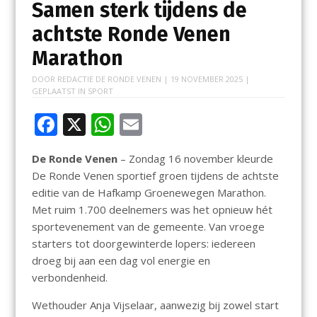
Samen sterk tijdens de
achtste Ronde Venen
Marathon
DOOR
REDACTIE DE RONDE VENEN
|
19 NOVEMBER 2025
|
GEPLAATST IN
SPORT
F
X
W
E
ac
h
m
De Ronde Venen
– Zondag 16 november kleurde
e
at
ai
De Ronde Venen sportief groen tijdens de achtste
b
s
l
editie van de Hafkamp Groenewegen Marathon.
o
A
Met ruim 1.700 deelnemers was het opnieuw hét
sportevenement van de gemeente. Van vroege
o
p
starters tot doorgewinterde lopers: iedereen
k
p
droeg bij aan een dag vol energie en
verbondenheid.
Wethouder Anja Vijselaar, aanwezig bij zowel start