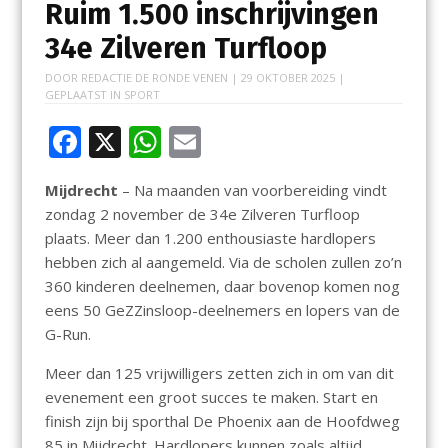
Ruim 1.500 inschrijvingen
34e Zilveren Turfloop
DOOR
REDACTIE DE RONDE VENEN
|
29 OKTOBER 2025
|
GEPLAATST IN
SPORT
F
X
W
E
ac
h
m
Mijdrecht
– Na maanden van voorbereiding vindt
e
at
ai
zondag 2 november de 34e Zilveren Turfloop
b
s
l
plaats. Meer dan 1.200 enthousiaste hardlopers
o
A
hebben zich al aangemeld. Via de scholen zullen zo’n
360 kinderen deelnemen, daar bovenop komen nog
o
p
eens 50 GeZZinsloop-deelnemers en lopers van de
k
p
G-Run.
Meer dan 125 vrijwilligers zetten zich in om van dit
evenement een groot succes te maken. Start en
finish zijn bij sporthal De Phoenix aan de Hoofdweg
85 in Mijdrecht. Hardlopers kunnen zoals altijd