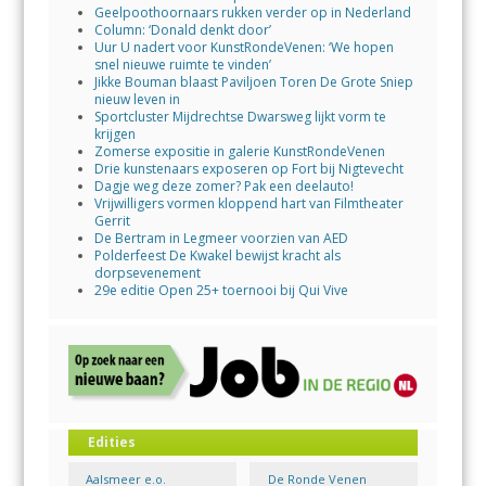
Geelpoothoornaars rukken verder op in Nederland
Column: ‘Donald denkt door’
Uur U nadert voor KunstRondeVenen: ‘We hopen
snel nieuwe ruimte te vinden’
Jikke Bouman blaast Paviljoen Toren De Grote Sniep
nieuw leven in
Sportcluster Mijdrechtse Dwarsweg lijkt vorm te
krijgen
Zomerse expositie in galerie KunstRondeVenen
Drie kunstenaars exposeren op Fort bij Nigtevecht
Dagje weg deze zomer? Pak een deelauto!
Vrijwilligers vormen kloppend hart van Filmtheater
Gerrit
De Bertram in Legmeer voorzien van AED
Polderfeest De Kwakel bewijst kracht als
dorpsevenement
29e editie Open 25+ toernooi bij Qui Vive
Edities
Aalsmeer e.o.
De Ronde Venen