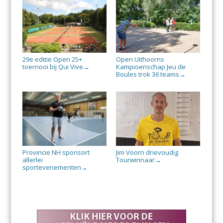
29e editie Open 25+
Open Uithoorns
toernooi bij Qui Vive
Kampioenschap Jeu de
→
Boules trok 36 teams
→
Provincie NH sponsort
Jim Voorn drievoudig
allerlei
Tourwinnaar
→
sportevenementen
→