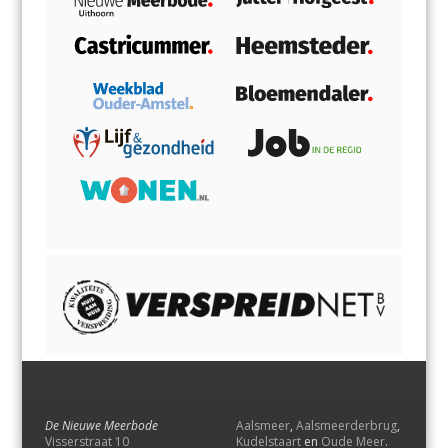
De Nieuwe Meerbode
Aalsmeer
,
Aalsmeerderbrug
,
Visserstraat 10
Kudelstaart
en
Oude Meer
.