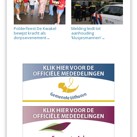
Polderfeest De Kwakel
Melding leidt tot
bewijst kracht als
aanhouding
dorpsevenement
‘klusjesmannen’
→
→