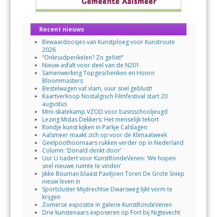
Recent nieuws
Bewaardoosjes van Kunstploeg voor Kunstroute
2026
“Onkruidperikelen? Zo gefixt!”
Nieuw asfalt voor deel van de N201
Samenwerking Topgeschenken en Hoorn
Bloommasters
Bestelwagen vat vlam, vuur snel geblust!
Kaartverkoop Nostalgisch Filmfestival start 20
augustus
Mini-skatekamp VZOD voor basisschooljeugd
Lezing Midas Dekkers: Het menselijk tekort
Rondje kunst kijken in Parkje Calslagen
Aalsmeer maakt zich op voor de Klimaatweek
Geelpoothoornaars rukken verder op in Nederland
Column: ‘Donald denkt door’
Uur U nadert voor KunstRondeVenen: ‘We hopen
snel nieuwe ruimte te vinden’
Jikke Bouman blaast Paviljoen Toren De Grote Sniep
nieuw leven in
Sportcluster Mijdrechtse Dwarsweg lijkt vorm te
krijgen
Zomerse expositie in galerie KunstRondeVenen
Drie kunstenaars exposeren op Fort bij Nigtevecht