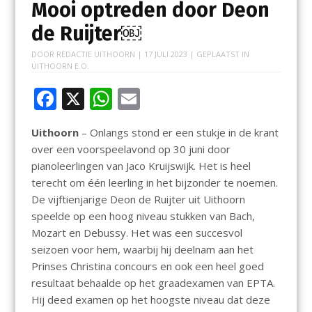
Mooi optreden door Deon
de Ruijter￼
DOOR
REDACTIE UITHOORN
|
17 JULI 2023
| GEPLAATST IN
UITHOORN E.O.
F
X
W
E
ac
h
m
Uithoorn
– Onlangs stond er een stukje in de krant
e
at
ai
over een voorspeelavond op 30 juni door
b
s
l
pianoleerlingen van Jaco Kruijswijk. Het is heel
o
A
terecht om één leerling in het bijzonder te noemen.
De vijftienjarige Deon de Ruijter uit Uithoorn
o
p
speelde op een hoog niveau stukken van Bach,
k
p
Mozart en Debussy. Het was een succesvol
seizoen voor hem, waarbij hij deelnam aan het
Prinses Christina concours en ook een heel goed
resultaat behaalde op het graadexamen van EPTA.
Hij deed examen op het hoogste niveau dat deze