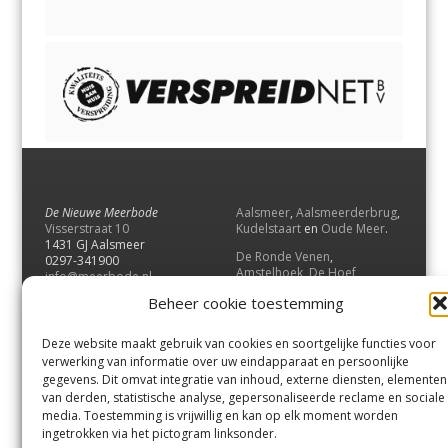
De Nieuwe Meerbode
Aalsmeer
,
Aalsmeerderbrug
,
Visserstraat 10
Kudelstaart
en
Oude Meer
.
1431 GJ Aalsmeer
De Ronde Venen
,
0297-341900
Amstelhoek
,
De Hoef
,
info@meerbode.nl
Mijdrecht
,
Wilnis
,
Vinkeveen
,
Beheer cookie toestemming
Vrouwenakker
,
Waverveen
,
Abcoude
en
Baambrugge
.
Deze website maakt gebruik van cookies en soortgelijke functies voor
Uithoorn
en
De Kwakel
.
verwerking van informatie over uw eindapparaat en persoonlijke
gegevens. Dit omvat integratie van inhoud, externe diensten, elementen
van derden, statistische analyse, gepersonaliseerde reclame en sociale
Contact
media. Toestemming is vrijwillig en kan op elk moment worden
Andere uitgaven
ingetrokken via het pictogram linksonder.
Bezorgklacht