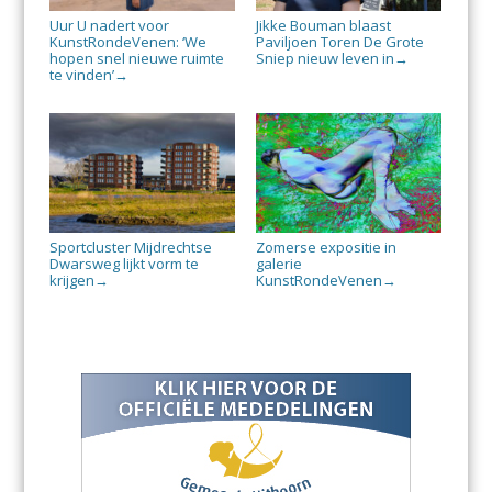
Uur U nadert voor
Jikke Bouman blaast
KunstRondeVenen: ‘We
Paviljoen Toren De Grote
hopen snel nieuwe ruimte
Sniep nieuw leven in
→
te vinden’
→
Sportcluster Mijdrechtse
Zomerse expositie in
Dwarsweg lijkt vorm te
galerie
krijgen
KunstRondeVenen
→
→