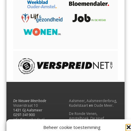
De Nieuwe Meerbode
Aalsmeer
,
Aalsmeerderbrug
,
Visserstraat 10
Kudelstaart
en
Oude Meer
.
1431 GJ Aalsmeer
De Ronde Venen
,
0297-341900
Amstelhoek
,
De Hoef
,
info@meerbode.nl
Mijdrecht
,
Wilnis
,
Vinkeveen
,
Beheer cookie toestemming
Vrouwenakker
,
Waverveen
,