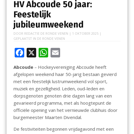
HV Abcoude 50 jaar:
Feestelijk
jubileumweekend
DOOR
REDACTIE DE RONDE VENEN
|
1 OKTOBER 2025
|
GEPLAATST IN
DE RONDE VENEN
F
X
W
E
ac
h
m
Abcoude
– Hockeyvereniging Abcoude heeft
e
at
ai
afgelopen weekend haar 50-jarig bestaan gevierd
b
s
l
met een feestelijk lustrumweekend vol sport,
o
A
muziek en gezelligheid. Leden, oud-leden en
dorpsgenoten genoten drie dagen lang van een
o
p
gevarieerd programma, met als hoogtepunt de
k
p
officiële opening van het vernieuwde clubhuis door
burgemeester Maarten Divendal.
De festiviteiten begonnen vrijdagavond met een