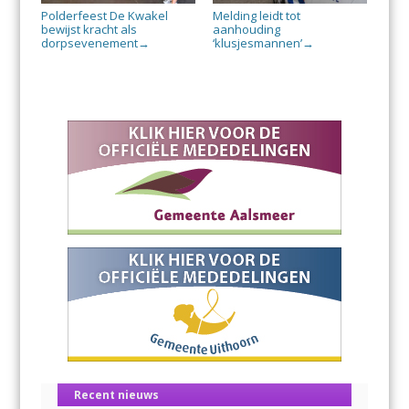
Polderfeest De Kwakel
Melding leidt tot
bewijst kracht als
aanhouding
dorpsevenement
‘klusjesmannen’
→
→
Recent nieuws