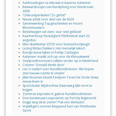
Aanhoudingen na inbraak in kazerne Aalsmeer
Bewaardoosjes van Kunstploeg voor Kunstroute
2026
“Onkruidperikelen? Zo gefixt!”
Nieuw asfalt voor deel van de N201
Samenwerking Topgeschenken en Hoorn
Bloommasters
Bestelwagen vat vlam, vuur snel geblust!
Kaartverkoop Nostalgisch Filmfestival start 20
augustus
Mini-skatekamp VZOD voor basisschooljeugd
Lezing Midas Dekkers: Het menselijk tekort
Rondje kunst kijken in Parkje Calslagen
Aalsmeer maakt zich op voor de Klimaatweek
Geelpoothoornaars rukken verder op in Nederland
Column: ‘Donald denkt door’
Uur U nadert voor KunstRondeVenen: ‘We hopen
snel nieuwe ruimte te vinden’
Jikke Bouman blaast Paviljoen Toren De Grote Sniep
nieuw leven in
Sportcluster Mijdrechtse Dwarsweg lijkt vorm te
krijgen
Zomerse expositie in galerie KunstRondeVenen
Drie kunstenaars exposeren op Fort bij Nigtevecht
Dagje weg deze zomer? Pak een deelauto!
Vrijwilligers vormen kloppend hart van Filmtheater
Gerrit