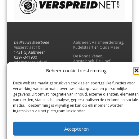
De Nieuwe Meerbode
Aalsmeer
,
Aalsmeerderbrug
,
Visserstraat 10
Kudelstaart
en
Oude Meer
.
1431 GJ Aalsmeer
De Ronde Venen
,
0297-341900
Amstelhoek
,
De Hoef
,
info@meerbode.nl
Mijdrecht
,
Wilnis
,
Vinkeveen
,
Beheer cookie toestemming
Vrouwenakker
,
Waverveen
,
Abcoude
en
Baambrugge
.
Deze website maakt gebruik van cookies en soortgelijke functies voor
Uithoorn
en
De Kwakel
.
verwerking van informatie over uw eindapparaat en persoonlijke
gegevens. Dit omvat integratie van inhoud, externe diensten, elementen
van derden, statistische analyse, gepersonaliseerde reclame en sociale
Contact
media. Toestemming is vrijwillig en kan op elk moment worden
Andere uitgaven
ingetrokken via het pictogram linksonder.
Bezorgklacht
Ophaalpunten
Vacatures
Voorwaarden
Accepteren
Privacyverklaring