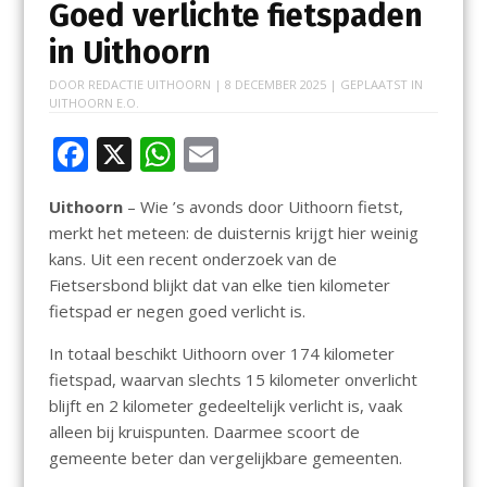
Goed verlichte fietspaden
in Uithoorn
DOOR
REDACTIE UITHOORN
|
8 DECEMBER 2025
| GEPLAATST IN
UITHOORN E.O.
F
X
W
E
ac
h
m
Uithoorn
– Wie ’s avonds door Uithoorn fietst,
e
at
ai
merkt het meteen: de duisternis krijgt hier weinig
b
s
l
kans. Uit een recent onderzoek van de
o
A
Fietsersbond blijkt dat van elke tien kilometer
fietspad er negen goed verlicht is.
o
p
k
p
In totaal beschikt Uithoorn over 174 kilometer
fietspad, waarvan slechts 15 kilometer onverlicht
blijft en 2 kilometer gedeeltelijk verlicht is, vaak
alleen bij kruispunten. Daarmee scoort de
gemeente beter dan vergelijkbare gemeenten.