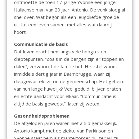
ontmoette de toen 17-jarige Yvonne een jonge
Italiaanse man van 20 jaar: Antonio. De vonk sloeg al
snel over. Wat begon als een jeugdliefde groeide
uit tot een leven samen, met alles wat daarbij
hoort.
Communicatie de basis
Dat leven bracht hen langs vele hoogte- en
dieptepunten. “Zoals in de bergen zijn er toppen en
dalen”, verwoordt de familie het. Het stel woont
inmiddels dertig jaar in Baambrugge, waar zij
diepgeworteld zijn in de gemeenschap. Het geheim
van hun lange huwelijk? Veel geduld, blijven praten
en echte aandacht voor elkaar. “Communicatie is
altijd de basis geweest”, laten zij weten.
Gezondheidsproblemen
De afgelopen jaren waren niet altijd gemakkelijk.
Antonio kampt met de ziekte van Parkinson en
Yvonne staat hem als mantelzorger bij, terwijl zij