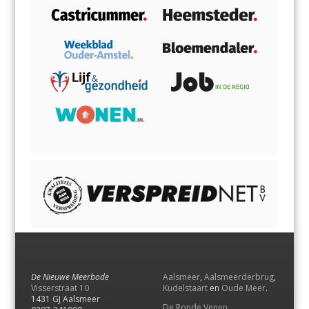
De Nieuwe Meerbode
Aalsmeer
,
Aalsmeerderbrug
,
Visserstraat 10
Kudelstaart
en
Oude Meer
.
1431 GJ Aalsmeer
De Ronde Venen
,