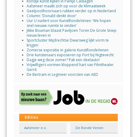
Rondje kunst kijken in Parkje Calslagen
Aalsmeer maakt zich op voor de Klimaatweek
Geelpoothoornaars rukken verder op in Nederland
Column: ‘Donald denkt door’
Uur U nadert voor KunstRondeVenen: ‘We hopen
snel nieuwe ruimte te vinden’
Jikke Bouman blaast Paviljoen Toren De Grote Sniep
nieuw leven in
Sportcluster Mijdrechtse Dwarsweg lijkt vorm te
krijgen
Zomerse expositie in galerie KunstRondeVenen
Drie kunstenaars exposeren op Fort bij Nigtevecht
Dagje weg deze zomer? Pak een deelauto!
Vrijwilligers vormen kloppend hart van Filmtheater
Gerrit
De Bertram in Legmeer voorzien van AED
Edities
Aalsmeer e.o.
De Ronde Venen