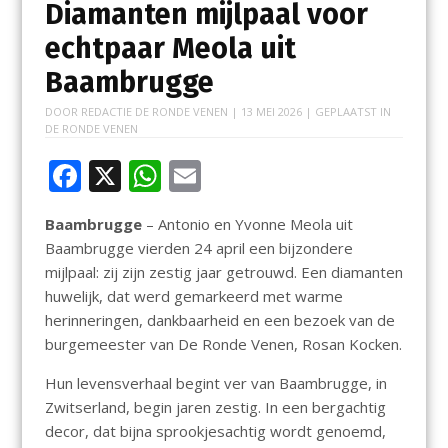
Diamanten mijlpaal voor
echtpaar Meola uit
Baambrugge
DOOR
REDACTIE DE RONDE VENEN
|
13 MEI 2026
| GEPLAATST IN
DE RONDE VENEN
F
X
W
E
ac
h
m
Baambrugge
– Antonio en Yvonne Meola uit
e
at
ai
Baambrugge vierden 24 april een bijzondere
b
s
l
mijlpaal: zij zijn zestig jaar getrouwd. Een diamanten
o
A
huwelijk, dat werd gemarkeerd met warme
herinneringen, dankbaarheid en een bezoek van de
o
p
burgemeester van De Ronde Venen, Rosan Kocken.
k
p
Hun levensverhaal begint ver van Baambrugge, in
Zwitserland, begin jaren zestig. In een bergachtig
decor, dat bijna sprookjesachtig wordt genoemd,