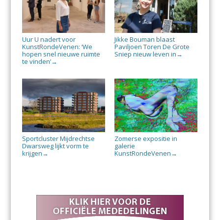
Uur U nadert voor
Jikke Bouman blaast
KunstRondeVenen: ‘We
Paviljoen Toren De Grote
hopen snel nieuwe ruimte
Sniep nieuw leven in
→
te vinden’
→
Sportcluster Mijdrechtse
Zomerse expositie in
Dwarsweg lijkt vorm te
galerie
krijgen
KunstRondeVenen
→
→