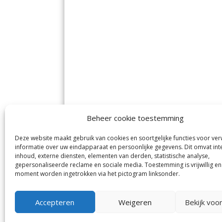
Beheer cookie toestemming
Deze website maakt gebruik van cookies en soortgelijke functies voor ve
De Nieuwe Meerbode
Aal
informatie over uw eindapparaat en persoonlijke gegevens. Dit omvat int
Visserstraat 10
en
inhoud, externe diensten, elementen van derden, statistische analyse,
1431 GJ Aalsmeer
De 
0297-341900
gepersonaliseerde reclame en sociale media. Toestemming is vrijwillig en
Mij
info@meerbode.nl
moment worden ingetrokken via het pictogram linksonder.
Vro
Ba
Uit
Accepteren
Weigeren
Bekijk voo