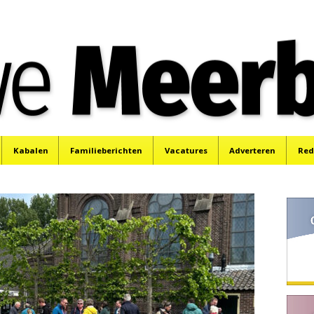
e
Mijdrecht, Uithoorn en De Kwakel.
Kabalen
Familieberichten
Vacatures
Adverteren
Red