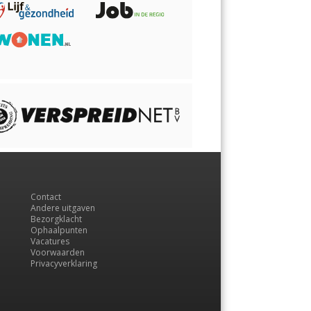
Contact
Andere uitgaven
Bezorgklacht
Ophaalpunten
Vacatures
Voorwaarden
Privacyverklaring