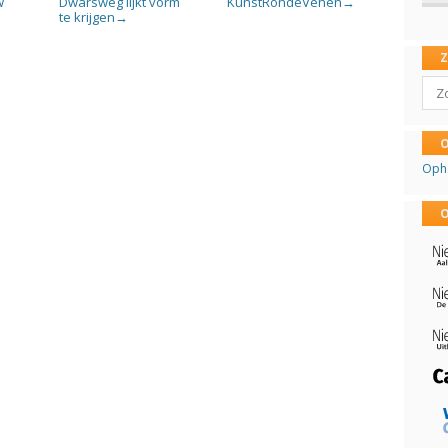
w
Dwarsweg lijkt vorm
KunstRondeVenen
→
te krijgen
→
Sear
O
Oph
O