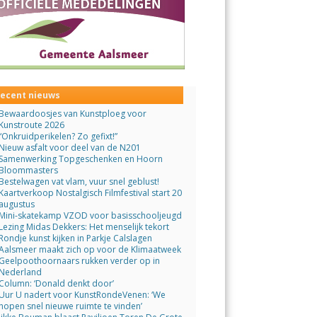
ecent nieuws
Bewaardoosjes van Kunstploeg voor
Kunstroute 2026
“Onkruidperikelen? Zo gefixt!”
Nieuw asfalt voor deel van de N201
Samenwerking Topgeschenken en Hoorn
Bloommasters
Bestelwagen vat vlam, vuur snel geblust!
Kaartverkoop Nostalgisch Filmfestival start 20
augustus
Mini-skatekamp VZOD voor basisschooljeugd
Lezing Midas Dekkers: Het menselijk tekort
Rondje kunst kijken in Parkje Calslagen
Aalsmeer maakt zich op voor de Klimaatweek
Geelpoothoornaars rukken verder op in
Nederland
Column: ‘Donald denkt door’
Uur U nadert voor KunstRondeVenen: ‘We
hopen snel nieuwe ruimte te vinden’