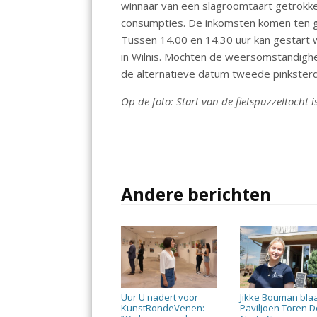
winnaar van een slagroomtaart getrokke
o
p
consumpties. De inkomsten komen ten g
k
p
Tussen 14.00 en 14.30 uur kan gestart 
in Wilnis. Mochten de weersomstandighe
de alternatieve datum tweede pinksterd
Op de foto: Start van de fietspuzzeltocht 
Andere berichten
Uur U nadert voor
Jikke Bouman bla
KunstRondeVenen:
Paviljoen Toren D