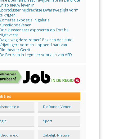
Jikke Bouman blaast Paviljoen Toren De Grote
Sniep nieuw leven in
Sportcluster Mijdrechtse Dwarsweg lijkt vorm
te krijgen
Zomerse expositie in galerie
KunstRondeVenen
Drie kunstenaars exposeren op Fort bij
Nigtevecht
Dagje weg deze zomer? Pak een deelauto!
Vrijwilligers vormen kloppend hart van
Filmtheater Gerrit
De Bertram in Legmeer voorzien van AED
dities
alsmeer e.o.
De Ronde Venen
egio
Sport
ithoorn e.o.
Zakelijk-Nieuws-