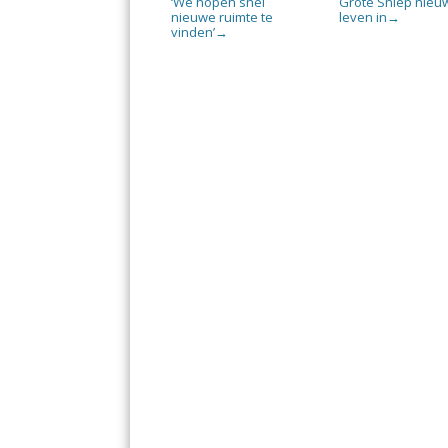
‘We hopen snel
Grote Sniep nieu
nieuwe ruimte te
leven in
→
vinden’
→