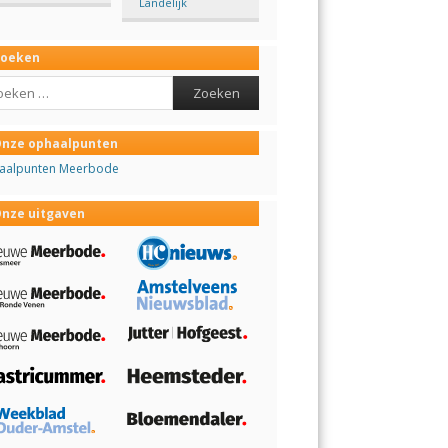
Landelijk
Zoeken
ch
nze ophaalpunten
aalpunten Meerbode
nze uitgaven