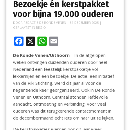
Bezoekje én kerstpakket
voor bijna 19.000 ouderen
DOOR
REDACTIE DE RONDE VENEN
|
31 DECEMBER 2025
|
GEPLAATST IN
REGIO
F
X
W
E
ac
h
m
De Ronde Venen/Uithoorn
– In de afgelopen
e
at
ai
weken ontvingen duizenden ouderen door heel
b
s
l
Nederland een feestelijk kerstpakketje vol
o
A
lekkernijen en een bezoekje. De actie, een initiatief
van de Riki Stichting, werd dit jaar al voor de
o
p
negentiende keer georganiseerd. Ook in De Ronde
k
p
Venen en Uithoorn. Centraal stonden liefdevolle
aandacht, ontmoeting en verbinding. Voor veel
ouderen was dit terugkerende contactmoment in
de decembermaand echt iets om naar uit te kijken.
De kerstpakketjes werden ook dit jaar weer