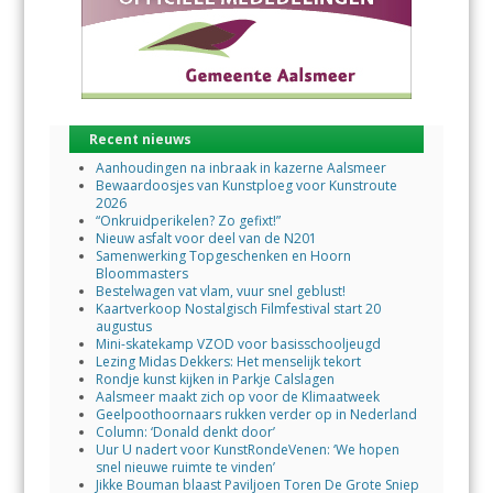
Recent nieuws
Aanhoudingen na inbraak in kazerne Aalsmeer
Bewaardoosjes van Kunstploeg voor Kunstroute
2026
“Onkruidperikelen? Zo gefixt!”
Nieuw asfalt voor deel van de N201
Samenwerking Topgeschenken en Hoorn
Bloommasters
Bestelwagen vat vlam, vuur snel geblust!
Kaartverkoop Nostalgisch Filmfestival start 20
augustus
Mini-skatekamp VZOD voor basisschooljeugd
Lezing Midas Dekkers: Het menselijk tekort
Rondje kunst kijken in Parkje Calslagen
Aalsmeer maakt zich op voor de Klimaatweek
Geelpoothoornaars rukken verder op in Nederland
Column: ‘Donald denkt door’
Uur U nadert voor KunstRondeVenen: ‘We hopen
snel nieuwe ruimte te vinden’
Jikke Bouman blaast Paviljoen Toren De Grote Sniep