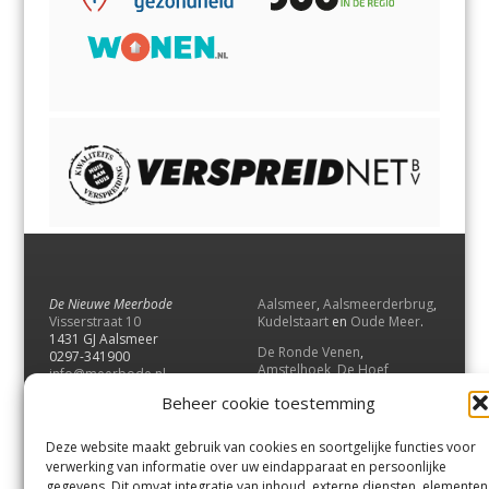
De Nieuwe Meerbode
Aalsmeer
,
Aalsmeerderbrug
,
Visserstraat 10
Kudelstaart
en
Oude Meer
.
1431 GJ Aalsmeer
De Ronde Venen
,
0297-341900
Amstelhoek
,
De Hoef
,
info@meerbode.nl
Mijdrecht
,
Wilnis
,
Vinkeveen
,
Beheer cookie toestemming
Vrouwenakker
,
Waverveen
,
Abcoude
en
Baambrugge
.
Deze website maakt gebruik van cookies en soortgelijke functies voor
Uithoorn
en
De Kwakel
.
verwerking van informatie over uw eindapparaat en persoonlijke
gegevens. Dit omvat integratie van inhoud, externe diensten, elementen