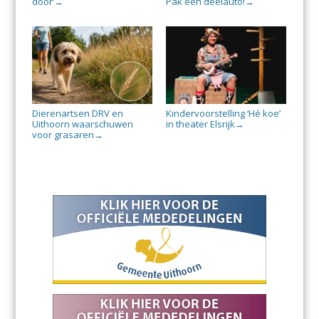
door’
Pak een deelauto!
→
→
Dierenartsen DRV en
Kindervoorstelling ‘Hé koe’
Uithoorn waarschuwen
in theater Elsrijk
→
voor grasaren
→