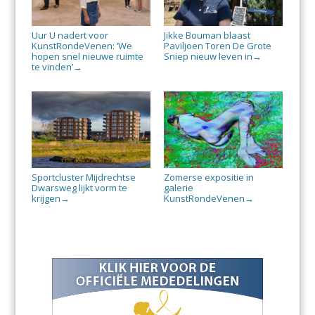
Uur U nadert voor
Jikke Bouman blaast
KunstRondeVenen: ‘We
Paviljoen Toren De Grote
hopen snel nieuwe ruimte
Sniep nieuw leven in
→
te vinden’
→
Sportcluster Mijdrechtse
Zomerse expositie in
Dwarsweg lijkt vorm te
galerie
krijgen
KunstRondeVenen
→
→