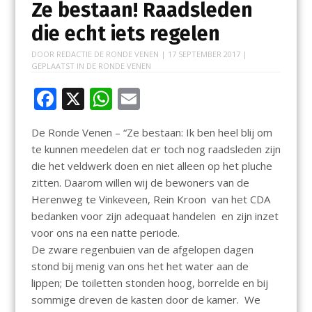
Ze bestaan! Raadsleden
die echt iets regelen
DOOR
REDACTIE DE RONDE VENEN
|
17 SEPTEMBER 2017
|
GEPLAATST IN
DE RONDE VENEN
F
X
W
E
ac
h
m
De Ronde Venen – “Ze bestaan: Ik ben heel blij om
e
at
ai
te kunnen meedelen dat er toch nog raadsleden zijn
b
s
l
die het veldwerk doen en niet alleen op het pluche
o
A
zitten. Daarom willen wij de bewoners van de
Herenweg te Vinkeveen, Rein Kroon van het CDA
o
p
bedanken voor zijn adequaat handelen en zijn inzet
k
p
voor ons na een natte periode.
De zware regenbuien van de afgelopen dagen
stond bij menig van ons het het water aan de
lippen; De toiletten stonden hoog, borrelde en bij
sommige dreven de kasten door de kamer. We