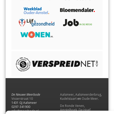
De Nieuwe Meerbode
Aalsmeer
,
Aalsmeerderbrug
,
Visserstraat 10
Kudelstaart
en
Oude Meer
.
1431 GJ Aalsmeer
De Ronde Venen
,
0297-341900
Amstelhoek
,
De Hoef
,
info@meerbode.nl
Mijdrecht
,
Wilnis
,
Vinkeveen
,