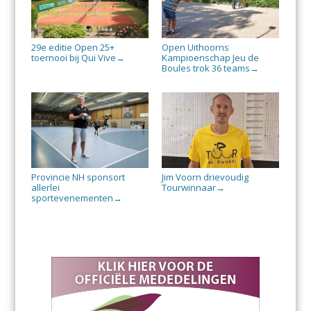
29e editie Open 25+
Open Uithoorns
toernooi bij Qui Vive
Kampioenschap Jeu de
→
Boules trok 36 teams
→
Provincie NH sponsort
Jim Voorn drievoudig
allerlei
Tourwinnaar
→
sportevenementen
→