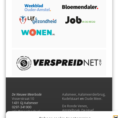
De Nieuwe Meerbode
Aalsmeer
,
Aalsmeerderbrug
,
Visserstraat 10
Kudelstaart
en
Oude Meer
.
1431 GJ Aalsmeer
De Ronde Venen
,
0297-341900
Amstelhoek
,
De Hoef
,
info@meerbode.nl
Mijdrecht
,
Wilnis
,
Vinkeveen
,