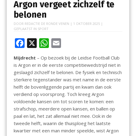
Argon vergeet zichzelf te
belonen
DOOR
REDACTIE DE RONDE VENEN
|
1 OKTOBER 2025
|
GEPLAATST IN
SPORT
F
X
W
E
ac
h
m
Mijdrecht
– Op bezoek bij de Leidse Football Club
e
at
ai
is Argon er in de eerste competitiewedstrijd niet in
b
s
l
geslaagd zichzelf te belonen. De fysiek en technisch
o
A
sterkere tegenstander was met name in de eerste
helft de bovenliggende partij en kwam dan ook
o
p
verdiend op voorsprong. Toch kreeg Argon
k
p
voldoende kansen om tot scoren te komen: een
strafschop, meerdere open kansen, en ballen op
paal en lat, het zat allemaal niet mee. Ook in de
tweede helft, waarin de thuisploeg het laatste
kwartier met een man minder speelde, wist Argon