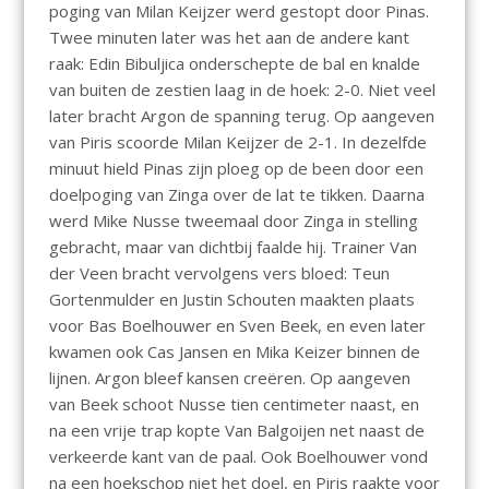
poging van Milan Keijzer werd gestopt door Pinas.
Twee minuten later was het aan de andere kant
raak: Edin Bibuljica onderschepte de bal en knalde
van buiten de zestien laag in de hoek: 2-0. Niet veel
later bracht Argon de spanning terug. Op aangeven
van Piris scoorde Milan Keijzer de 2-1. In dezelfde
minuut hield Pinas zijn ploeg op de been door een
doelpoging van Zinga over de lat te tikken. Daarna
werd Mike Nusse tweemaal door Zinga in stelling
gebracht, maar van dichtbij faalde hij. Trainer Van
der Veen bracht vervolgens vers bloed: Teun
Gortenmulder en Justin Schouten maakten plaats
voor Bas Boelhouwer en Sven Beek, en even later
kwamen ook Cas Jansen en Mika Keizer binnen de
lijnen. Argon bleef kansen creëren. Op aangeven
van Beek schoot Nusse tien centimeter naast, en
na een vrije trap kopte Van Balgoijen net naast de
verkeerde kant van de paal. Ook Boelhouwer vond
na een hoekschop niet het doel, en Piris raakte voor