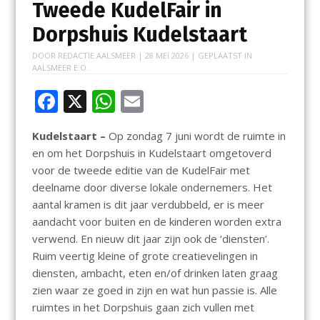
Tweede KudelFair in
Dorpshuis Kudelstaart
DOOR
REDACTIE AALSMEER
|
28 MEI 2026
| GEPLAATST IN
AALSMEER E.O.
F
X
W
E
ac
h
m
Kudelstaart –
Op zondag 7 juni wordt de ruimte in
e
at
ai
en om het Dorpshuis in Kudelstaart omgetoverd
b
s
l
voor de tweede editie van de KudelFair met
o
A
deelname door diverse lokale ondernemers. Het
aantal kramen is dit jaar verdubbeld, er is meer
o
p
aandacht voor buiten en de kinderen worden extra
k
p
verwend. En nieuw dit jaar zijn ook de ‘diensten’.
Ruim veertig kleine of grote creatievelingen in
diensten, ambacht, eten en/of drinken laten graag
zien waar ze goed in zijn en wat hun passie is. Alle
ruimtes in het Dorpshuis gaan zich vullen met