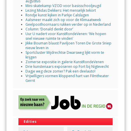
augustus
Mini-skatekamp VZOD voor basisschooljeugd
Lezing Midas Dekkers: Het menselijk tekort
Rondje kunst kijken in Parkje Calslagen
Aalsmeer maakt zich op voor de Klimaatweek
Geelpoothoornaars rukken verder op in Nederland
Column: ‘Donald denkt door’
Uur U nadert voor KunstRondeVenen: ‘We hopen
snel nieuwe ruimte te vinden’
Jikke Bouman blaast Paviljoen Toren De Grote Sniep
nieuw leven in
Sportcluster Mijdrechtse Dwarsweg lijkt vorm te
krijgen
Zomerse expositie in galerie KunstRondeVenen
Drie kunstenaars exposeren op Fort bij Nigtevecht
Dagje weg deze zomer? Pak een deelauto!
Vrijwilligers vormen kloppend hart van Filmtheater
Gerrit
Edities