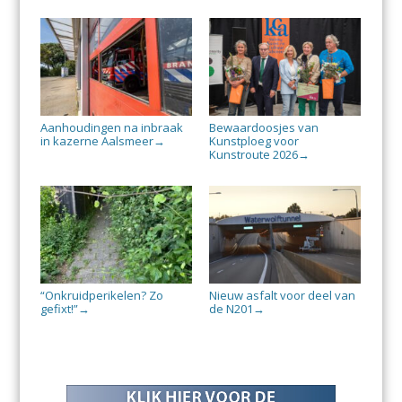
Aanhoudingen na inbraak
Bewaardoosjes van
in kazerne Aalsmeer
Kunstploeg voor
→
Kunstroute 2026
→
“Onkruidperikelen? Zo
Nieuw asfalt voor deel van
gefixt!”
de N201
→
→