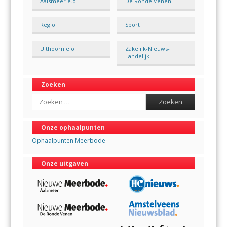
Aalsmeer e.o.
De Ronde Venen
Regio
Sport
Uithoorn e.o.
Zakelijk-Nieuws-
Landelijk
Zoeken
Search
Onze ophaalpunten
Ophaalpunten Meerbode
Onze uitgaven