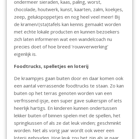
ondermeer sieraden, kaas, paling, worst,
chocolade, houtwerk, kunst, kaarten, zalm, koekjes,
zeep, gelukspoppetjes en nog heel veel meer! Bij
de kramen/(sta)tafels kan kennis gemaakt worden
met echte lokale producten en kunnen bezoekers
zich laten informeren wat een wandelcoach nu
precies doet of hoe breed ‘rouwverwerking’
eigenlijk is.
Foodtrucks, spelletjes en loterij
De kraampjes gaan buiten door en daar komen ook
een aantal verrassende foodtrucks te staan. Zo kan
buiten op het terras genoten worden van een
verfrissend ijsje, een super gave suikerspin of iets
heerlijk hartigs. En kinderen kunnen ondertussen
lekker buiten of binnen spelen met de spellen, het
springkussen of als ze dat leuk vinden; geschminkt
worden. Net als vorig jaar wordt ook weer een
loterij gehouden. Hoe leuk zou het zijn als je naar