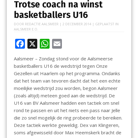
Trotse coach na winst
basketballers U16
DOOR
REDACTIE AALSMEER
|
2 DECEMBER 2014
| GEPLAATST IN
AALSMEER E.O.
F
X
W
E
ac
h
m
Aalsmeer – Zondag stond voor de Aalsmeerse
e
at
ai
basketballers U16 de wedstrijd tegen Onze
b
s
l
Gezellen uit Haarlem op het programma. Ondanks
o
A
dat het team van tevoren dacht dat het een echte
moeilijke wedstrijd zou worden, begon Aalsmeer
o
p
(zoals altijd) meteen goed aan de wedstrijd. De
k
p
U16 van BV Aalsmeer hadden een tactiek om snel
rond te passen en uit het niets een pass naar Jelle
die zo snel mogelijk de ring probeerde te bereiken.
Deze tactiek werkte geweldig. Dex van Klingeren,
soms afgewisseld door Max Heemskerk bracht de