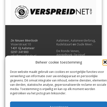
De Nieuwe Meerbode
Aalsmeer
,
Aalsmeerderbrug
,
Visserstraat 10
Kudelstaart
en
Oude Meer
.
1431 GJ Aalsmeer
De Ronde Venen
,
0297-341900
Amstelhoek
,
De Hoef
,
info@meerbode.nl
Mijdrecht
,
Wilnis
,
Vinkeveen
,
Beheer cookie toestemming
Vrouwenakker
,
Waverveen
,
Abcoude
en
Baambrugge
.
Deze website maakt gebruik van cookies en soortgelijke functies voor
Uithoorn
en
De Kwakel
.
verwerking van informatie over uw eindapparaat en persoonlijke
gegevens. Dit omvat integratie van inhoud, externe diensten, elementen
van derden, statistische analyse, gepersonaliseerde reclame en sociale
Contact
media. Toestemming is vrijwillig en kan op elk moment worden
Andere uitgaven
ingetrokken via het pictogram linksonder.
Bezorgklacht
Ophaalpunten
Vacatures
Voorwaarden
Accepteren