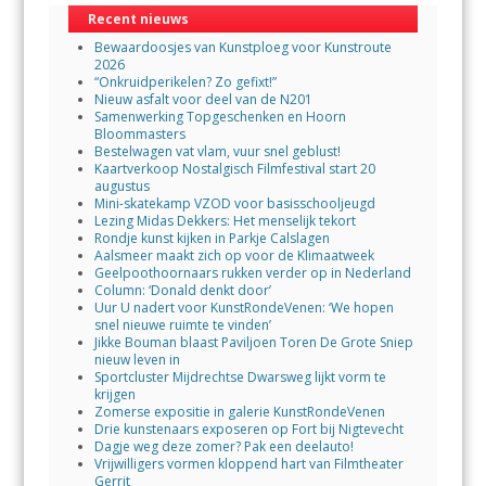
Recent nieuws
Bewaardoosjes van Kunstploeg voor Kunstroute
2026
“Onkruidperikelen? Zo gefixt!”
Nieuw asfalt voor deel van de N201
Samenwerking Topgeschenken en Hoorn
Bloommasters
Bestelwagen vat vlam, vuur snel geblust!
Kaartverkoop Nostalgisch Filmfestival start 20
augustus
Mini-skatekamp VZOD voor basisschooljeugd
Lezing Midas Dekkers: Het menselijk tekort
Rondje kunst kijken in Parkje Calslagen
Aalsmeer maakt zich op voor de Klimaatweek
Geelpoothoornaars rukken verder op in Nederland
Column: ‘Donald denkt door’
Uur U nadert voor KunstRondeVenen: ‘We hopen
snel nieuwe ruimte te vinden’
Jikke Bouman blaast Paviljoen Toren De Grote Sniep
nieuw leven in
Sportcluster Mijdrechtse Dwarsweg lijkt vorm te
krijgen
Zomerse expositie in galerie KunstRondeVenen
Drie kunstenaars exposeren op Fort bij Nigtevecht
Dagje weg deze zomer? Pak een deelauto!
Vrijwilligers vormen kloppend hart van Filmtheater
Gerrit