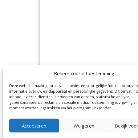
Beheer cookie toestemming
Deze website maakt gebruik van cookies en soortgelijke functies voor ve
De Nieuwe Meerbode
Aal
informatie over uw eindapparaat en persoonlijke gegevens. Dit omvat int
Visserstraat 10
en
inhoud, externe diensten, elementen van derden, statistische analyse,
1431 GJ Aalsmeer
De 
0297-341900
gepersonaliseerde reclame en sociale media. Toestemming is vrijwillig en
Mij
info@meerbode.nl
moment worden ingetrokken via het pictogram linksonder.
Vro
Ba
Uit
Accepteren
Weigeren
Bekijk voo