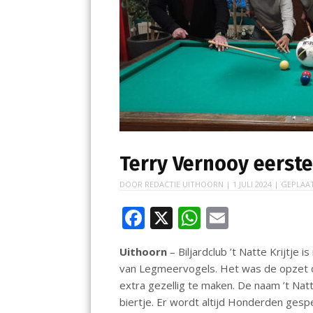
Terry Vernooy eerste 
DOOR
REDACTIE UITHOORN
|
1 JULI 2024
| GEPLAA
F
X
W
E
ac
h
m
Uithoorn
– Biljardclub ’t Natte Krijtje 
e
at
ai
van Legmeervogels. Het was de opzet d
b
s
l
extra gezellig te maken. De naam ’t Natte
o
A
biertje. Er wordt altijd Honderden gespe