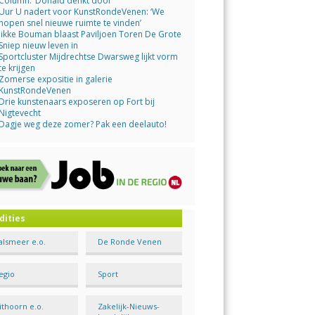
Column: ‘Donald denkt door’
Uur U nadert voor KunstRondeVenen: ‘We
hopen snel nieuwe ruimte te vinden’
Jikke Bouman blaast Paviljoen Toren De Grote
Sniep nieuw leven in
Sportcluster Mijdrechtse Dwarsweg lijkt vorm
te krijgen
Zomerse expositie in galerie
KunstRondeVenen
Drie kunstenaars exposeren op Fort bij
Nigtevecht
Dagje weg deze zomer? Pak een deelauto!
dities
alsmeer e.o.
De Ronde Venen
egio
Sport
ithoorn e.o.
Zakelijk-Nieuws-