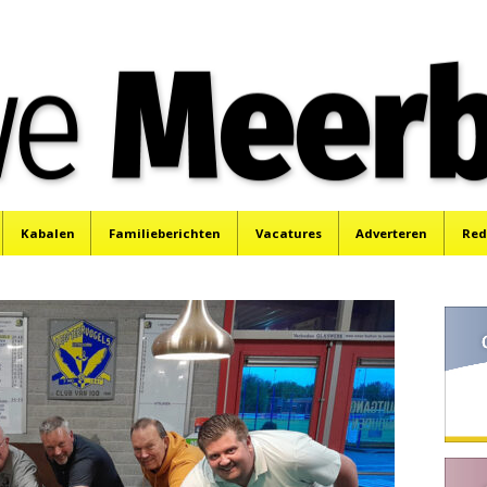
e
Mijdrecht, Uithoorn en De Kwakel.
Kabalen
Familieberichten
Vacatures
Adverteren
Red