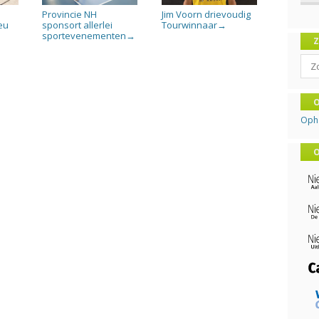
Provincie NH
Jim Voorn drievoudig
eu
sponsort allerlei
Tourwinnaar
→
sportevenementen
→
Sear
O
Oph
O