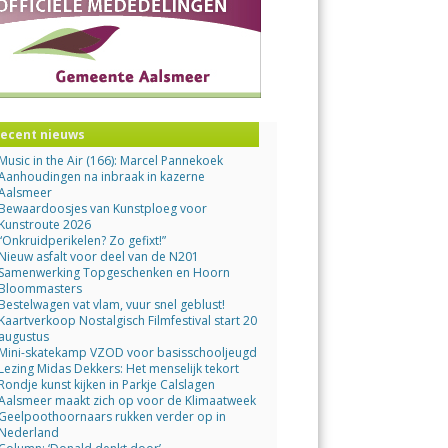
ecent nieuws
Music in the Air (166): Marcel Pannekoek
Aanhoudingen na inbraak in kazerne
Aalsmeer
Bewaardoosjes van Kunstploeg voor
Kunstroute 2026
“Onkruidperikelen? Zo gefixt!”
Nieuw asfalt voor deel van de N201
Samenwerking Topgeschenken en Hoorn
Bloommasters
Bestelwagen vat vlam, vuur snel geblust!
Kaartverkoop Nostalgisch Filmfestival start 20
augustus
Mini-skatekamp VZOD voor basisschooljeugd
Lezing Midas Dekkers: Het menselijk tekort
Rondje kunst kijken in Parkje Calslagen
Aalsmeer maakt zich op voor de Klimaatweek
Geelpoothoornaars rukken verder op in
Nederland