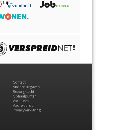
Contact
Andere uitgaven
Bezorgklacht
Ophaalpunten
Vacatures
Voorwaarden
Privacyverklaring