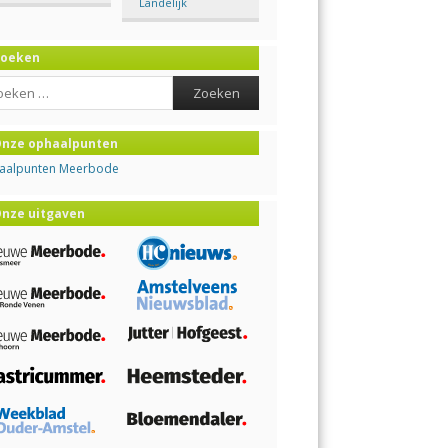
Landelijk
Zoeken
ch
nze ophaalpunten
aalpunten Meerbode
nze uitgaven