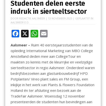
Studenten delen eerste
indruk in sierteeltsector
DOOR
REDACTIE AALSMEER
|
13 NOVEMBER 2025
| GEPLAATST IN
AALSMEER E.O.
F
X
W
E
ac
h
m
Aalsmeer –
Ruim 40 eerstejaarsstudenten van de
e
at
ai
opleiding International Marketing van MBO College
b
s
l
Amstelland deden mee aan CollegeTour en
o
A
maakten zo kennis met de kleurrijke en veelzijdige
sierteeltsector in regio Aalsmeer. Onderdeel waren
o
p
bedrijfsbezoeken aan glastuinbouwbedrijf HPD
k
p
Potplanten/ Vireo plant sales en FM Group, een
inkijkje in het werk van Plants & Flowers Foundation
Holland én ter afsluiting een bezoek aan de
TradeFair Aalsmeer. Woensdag 12 november
presenteerden de studenten hun bevindingen aan