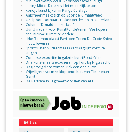
Mini-skatekamp VZOD voor basisschooljeugd
Lezing Midas Dekkers: Het menselijk tekort
Rondje kunst kijken in Parkje Calslagen
Aalsmeer maakt zich op voor de Klimaatweek
Geelpoothoornaars rukken verder op in Nederland
Column: ‘Donald denkt door’
Uur U nadert voor KunstRondeVenen: ‘We hopen
snel nieuwe ruimte te vinden’
Jikke Bouman blaast Paviljoen Toren De Grote Sniep
nieuw leven in
Sportcluster Mijdrechtse Dwarsweg lijkt vorm te
krijgen
Zomerse expositie in galerie KunstRondeVenen
Drie kunstenaars exposeren op Fort bij Nigtevecht
Dagje weg deze zomer? Pak een deelauto!
Vrijwilligers vormen kloppend hart van Filmtheater
Gerrit
De Bertram in Legmeer voorzien van AED
Edities