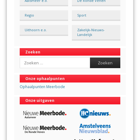
Aalsmeer e.o.
De Ronde Venen
Regio
Sport
Uithoorn e.o.
Zakelijk-Nieuws-
Landelijk
Zoeken
Search
Onze ophaalpunten
Ophaalpunten Meerbode
Onze uitgaven