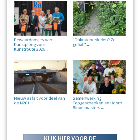
Bewaardoosjes van
“Onkruidperikelen? Zo
Kunstploeg voor
gefixt!”
→
Kunstroute 2026
→
Nieuw asfalt voor deel van
Samenwerking
de N201
Topgeschenken en Hoorn
→
Bloommasters
→