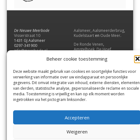
De Nieuwe Meerbode
Aalsmeer
,
Aalsmeerderbrug
,
Visserstraat 10
Kudelstaart
en
Oude Meer
.
1431 GJ Aalsmeer
De Ronde Venen
,
0297-341900
Amstelhoek
,
De Hoef
,
info@meerbode.nl
Mijdrecht
,
Wilnis
,
Vinkeveen
,
Beheer cookie toestemming
Vrouwenakker
,
Waverveen
,
Abcoude
en
Baambrugge
.
Deze website maakt gebruik van cookies en soortgelijke functies voor
Uithoorn
en
De Kwakel
.
verwerking van informatie over uw eindapparaat en persoonlijke
gegevens. Dit omvat integratie van inhoud, externe diensten, elementen
van derden, statistische analyse, gepersonaliseerde reclame en sociale
Contact
media. Toestemming is vrijwillig en kan op elk moment worden
Andere uitgaven
ingetrokken via het pictogram linksonder.
Bezorgklacht
Ophaalpunten
Vacatures
Voorwaarden
Accepteren
Privacyverklaring
Weigeren
© GOUW Uitgevers B.V.