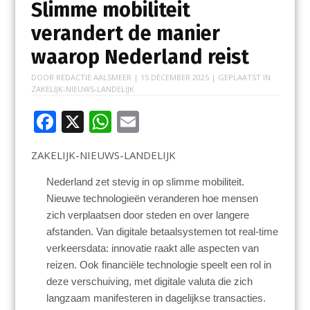
Slimme mobiliteit
verandert de manier
waarop Nederland reist
DOOR
REDACTIE AALSMEER
|
15 DECEMBER 2025
| GEPLAATST IN
ZAKELIJK-NIEUWS-LANDELIJK
F
X
W
E
ac
h
m
ZAKELIJK-NIEUWS-LANDELIJK
e
at
ai
b
s
l
Nederland zet stevig in op slimme mobiliteit.
Nieuwe technologieën veranderen hoe mensen
o
A
zich verplaatsen door steden en over langere
o
p
afstanden. Van digitale betaalsystemen tot real-time
k
p
verkeersdata: innovatie raakt alle aspecten van
reizen. Ook financiële technologie speelt een rol in
deze verschuiving, met digitale valuta die zich
langzaam manifesteren in dagelijkse transacties.