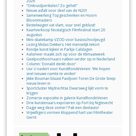
2026
“Onkruidperikelen? Zo gefixt!”
Nieuw asfalt voor deel van de N201
Samenwerking Topgeschenken en Hoorn
Bloommasters
Bestelwagen vat vlam, vuur snel geblust!
Kaartverkoop Nostalgisch Filmfestival start 20
augustus
Mini-skatekamp VZOD voor basisschooljeugd
Lezing Midas Dekkers: Het menselijk tekort
Rondje kunst kijken in Parkje Calslagen
Aalsmeer maakt zich op voor de Klimaatweek
Geelpoothoornaars rukken verder op in Nederland
Column: ‘Donald denkt door’
Uur U nadert voor KunstRondeVenen: ‘We hopen
snel nieuwe ruimte te vinden’
Jikke Bouman blaast Paviljoen Toren De Grote Sniep
nieuw leven in
Sportcluster Mijdrechtse Dwarsweg lijkt vorm te
krijgen
Zomerse expositie in galerie KunstRondeVenen
Drie kunstenaars exposeren op Fort bij Nigtevecht
Dagje weg deze zomer? Pak een deelauto!
Vrijwilligers vormen kloppend hart van Filmtheater
Gerrit