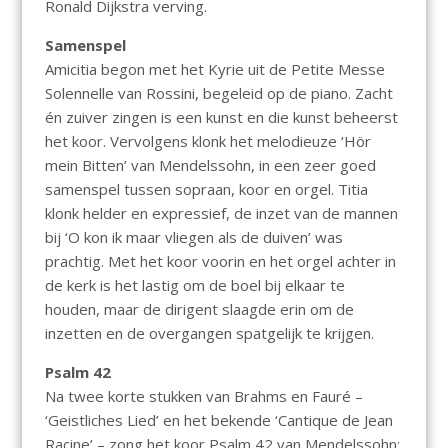
Ronald Dijkstra verving.
Samenspel
Amicitia begon met het Kyrie uit de Petite Messe
Solennelle van Rossini, begeleid op de piano. Zacht
én zuiver zingen is een kunst en die kunst beheerst
het koor. Vervolgens klonk het melodieuze ‘Hör
mein Bitten’ van Mendelssohn, in een zeer goed
samenspel tussen sopraan, koor en orgel. Titia
klonk helder en expressief, de inzet van de mannen
bij ‘O kon ik maar vliegen als de duiven’ was
prachtig. Met het koor voorin en het orgel achter in
de kerk is het lastig om de boel bij elkaar te
houden, maar de dirigent slaagde erin om de
inzetten en de overgangen spatgelijk te krijgen.
Psalm 42
Na twee korte stukken van Brahms en Fauré –
‘Geistliches Lied’ en het bekende ‘Cantique de Jean
Racine’ – zong het koor Psalm 42 van Mendelssohn: