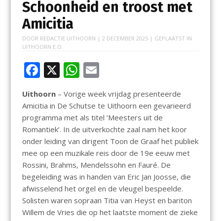
Schoonheid en troost met
Amicitia
DOOR
REDACTIE UITHOORN
|
2 DECEMBER 2025
| GEPLAATST IN
UITHOORN E.O.
F
X
W
E
ac
h
m
Uithoorn
– Vorige week vrijdag presenteerde
e
at
ai
Amicitia in De Schutse te Uithoorn een gevarieerd
b
s
l
programma met als titel ‘Meesters uit de
o
A
Romantiek’. In de uitverkochte zaal nam het koor
onder leiding van dirigent Toon de Graaf het publiek
o
p
mee op een muzikale reis door de 19e eeuw met
k
p
Rossini, Brahms, Mendelssohn en Fauré. De
begeleiding was in handen van Eric Jan Joosse, die
afwisselend het orgel en de vleugel bespeelde.
Solisten waren sopraan Titia van Heyst en bariton
Willem de Vries die op het laatste moment de zieke