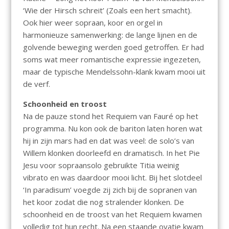
‘Wie der Hirsch schreit’ (Zoals een hert smacht).
Ook hier weer sopraan, koor en orgel in
harmonieuze samenwerking: de lange lijnen en de
golvende beweging werden goed getroffen. Er had
soms wat meer romantische expressie ingezeten,
maar de typische Mendelssohn-klank kwam mooi uit
de verf.
Schoonheid en troost
Na de pauze stond het Requiem van Fauré op het
programma. Nu kon ook de bariton laten horen wat
hij in zijn mars had en dat was veel: de solo’s van
Willem klonken doorleefd en dramatisch. In het Pie
Jesu voor sopraansolo gebruikte Titia weinig
vibrato en was daardoor mooi licht. Bij het slotdeel
‘In paradisum’ voegde zij zich bij de sopranen van
het koor zodat die nog stralender klonken. De
schoonheid en de troost van het Requiem kwamen
volledig tot hun recht. Na een staande ovatie kwam