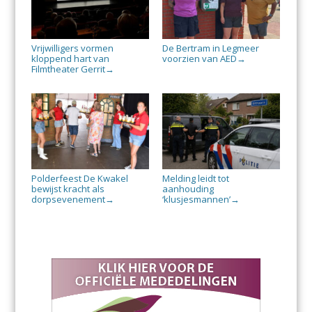
Vrijwilligers vormen
De Bertram in Legmeer
kloppend hart van
voorzien van AED
→
Filmtheater Gerrit
→
Polderfeest De Kwakel
Melding leidt tot
bewijst kracht als
aanhouding
dorpsevenement
‘klusjesmannen’
→
→