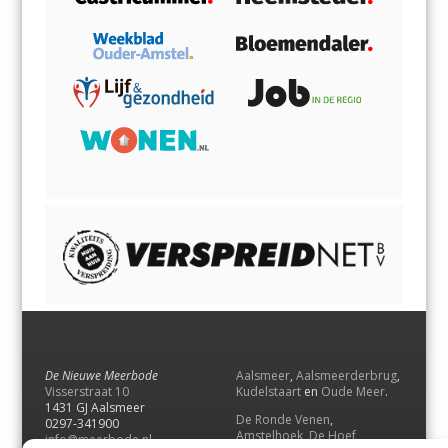
De Nieuwe Meerbode
Aalsmeer
,
Aalsmeerderbrug
,
Visserstraat 10
Kudelstaart
en
Oude Meer
.
1431 GJ Aalsmeer
De Ronde Venen
,
0297-341900
Amstelhoek
,
De Hoef
,
info@meerbode.nl