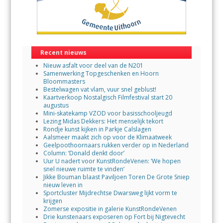
Recent nieuws
Nieuw asfalt voor deel van de N201
Samenwerking Topgeschenken en Hoorn
Bloommasters
Bestelwagen vat vlam, vuur snel geblust!
Kaartverkoop Nostalgisch Filmfestival start 20
augustus
Mini-skatekamp VZOD voor basisschooljeugd
Lezing Midas Dekkers: Het menselijk tekort
Rondje kunst kijken in Parkje Calslagen
Aalsmeer maakt zich op voor de Klimaatweek
Geelpoothoornaars rukken verder op in Nederland
Column: ‘Donald denkt door’
Uur U nadert voor KunstRondeVenen: ‘We hopen
snel nieuwe ruimte te vinden’
Jikke Bouman blaast Paviljoen Toren De Grote Sniep
nieuw leven in
Sportcluster Mijdrechtse Dwarsweg lijkt vorm te
krijgen
Zomerse expositie in galerie KunstRondeVenen
Drie kunstenaars exposeren op Fort bij Nigtevecht