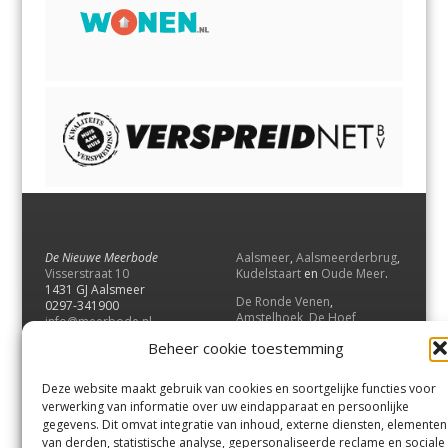
De Nieuwe Meerbode
Aalsmeer
,
Aalsmeerderbrug
,
Visserstraat 10
Kudelstaart
en
Oude Meer
.
1431 GJ Aalsmeer
De Ronde Venen
,
0297-341900
Amstelhoek
,
De Hoef
,
info@meerbode.nl
Mijdrecht
,
Wilnis
,
Vinkeveen
,
Beheer cookie toestemming
Vrouwenakker
,
Waverveen
,
Abcoude
en
Baambrugge
.
Deze website maakt gebruik van cookies en soortgelijke functies voor
Uithoorn
en
De Kwakel
.
verwerking van informatie over uw eindapparaat en persoonlijke
gegevens. Dit omvat integratie van inhoud, externe diensten, elementen
van derden, statistische analyse, gepersonaliseerde reclame en sociale