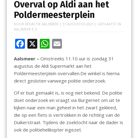
Overval op Aldi aan het
Poldermeesterplein
DOOR
REDACTIE AALSMEER
|
31 AUGUSTUS 2025
| GEPLAATST IN
AALSMEER E.O.
F
X
W
E
ac
h
m
Aalsmeer –
Omstreeks 11.10 uur is zondag 31
e
at
ai
augustus de Aldi Supermarkt aan het
b
s
l
Poldermeesterplein overvallen.De winkel is hierna
o
A
direct gesloten vanwege politie onderzoek.
o
p
Of er buit gemaakt is, is nog niet bekend. De politie
k
p
doet onderzoek en vraagt via Burgernet om uit te
kijken naar een man geheel in het zwart gekleed,
die op een fiets is vertrokken in de richting van de
Duikerstraat. Tijdens de zoektocht naar de dader is
ook de politiehelikopter ingezet.