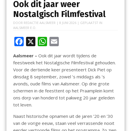
Ook dit jaar weer
Nostalgisch Filmfestival
DOOR
REDACTIE AALSMEER
|
8 JUNI 2026
| GEPLAATST IN
AALSMEER E.O.
F
X
W
E
ac
h
m
Aalsmeer –
Ook dit jaar wordt tijdens de
e
at
ai
feestweek het Nostalgische Filmfestival gehouden.
b
s
l
Voor de dertiende keer presenteert Dick Piet op
o
A
dinsdag 8 september, zowel ’s middags als ’s
avonds, oude films van Aalsmeer. Op drie grote
o
p
schermen in de feesttent op het Praamplein komt
k
p
ons dorp van honderd tot pakweg 20 jaar geleden
tot leven.
Naast historische opnamen uit de jaren ’20 en ’30
van de vorige eeuw, staan veel verrassende nooit
eerder vertoonde films op het programma. Zo zien