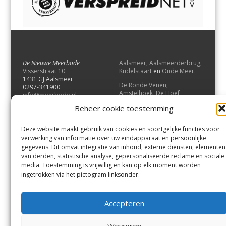
De Nieuwe Meerbode
Aalsmeer
,
Aalsmeerderbrug
,
Visserstraat 10
Kudelstaart
en
Oude Meer
.
1431 GJ Aalsmeer
De Ronde Venen
,
0297-341900
Amstelhoek
,
De Hoef
,
info@meerbode.nl
Mijdrecht
,
Wilnis
,
Vinkeveen
,
Beheer cookie toestemming
Vrouwenakker
,
Waverveen
,
Abcoude
en
Baambrugge
.
Deze website maakt gebruik van cookies en soortgelijke functies voor
Uithoorn
en
De Kwakel
.
verwerking van informatie over uw eindapparaat en persoonlijke
gegevens. Dit omvat integratie van inhoud, externe diensten, elementen
van derden, statistische analyse, gepersonaliseerde reclame en sociale
Contact
media. Toestemming is vrijwillig en kan op elk moment worden
Andere uitgaven
ingetrokken via het pictogram linksonder.
Bezorgklacht
Ophaalpunten
Vacatures
Voorwaarden
Accepteren
Privacyverklaring
Weigeren