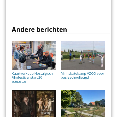
Andere berichten
Kaartverkoop Nostalgisch
Mini-skatekamp VZOD voor
Filmfestival start 20
basisschooljeugd
→
augustus
→