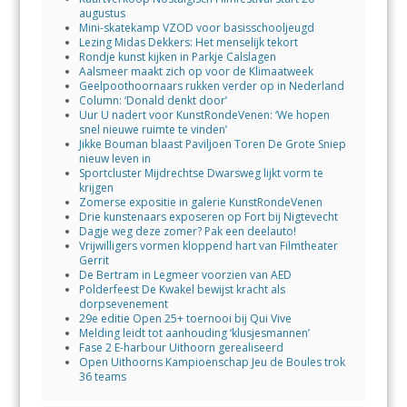
augustus
Mini-skatekamp VZOD voor basisschooljeugd
Lezing Midas Dekkers: Het menselijk tekort
Rondje kunst kijken in Parkje Calslagen
Aalsmeer maakt zich op voor de Klimaatweek
Geelpoothoornaars rukken verder op in Nederland
Column: ‘Donald denkt door’
Uur U nadert voor KunstRondeVenen: ‘We hopen
snel nieuwe ruimte te vinden’
Jikke Bouman blaast Paviljoen Toren De Grote Sniep
nieuw leven in
Sportcluster Mijdrechtse Dwarsweg lijkt vorm te
krijgen
Zomerse expositie in galerie KunstRondeVenen
Drie kunstenaars exposeren op Fort bij Nigtevecht
Dagje weg deze zomer? Pak een deelauto!
Vrijwilligers vormen kloppend hart van Filmtheater
Gerrit
De Bertram in Legmeer voorzien van AED
Polderfeest De Kwakel bewijst kracht als
dorpsevenement
29e editie Open 25+ toernooi bij Qui Vive
Melding leidt tot aanhouding ‘klusjesmannen’
Fase 2 E-harbour Uithoorn gerealiseerd
Open Uithoorns Kampioenschap Jeu de Boules trok
36 teams