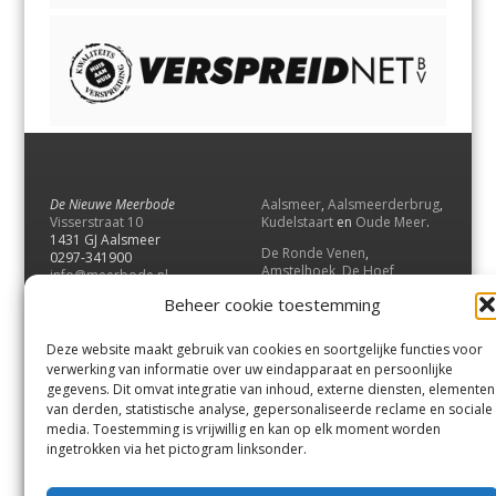
De Nieuwe Meerbode
Aalsmeer
,
Aalsmeerderbrug
,
Visserstraat 10
Kudelstaart
en
Oude Meer
.
1431 GJ Aalsmeer
De Ronde Venen
,
0297-341900
Amstelhoek
,
De Hoef
,
info@meerbode.nl
Mijdrecht
,
Wilnis
,
Vinkeveen
,
Beheer cookie toestemming
Vrouwenakker
,
Waverveen
,
Abcoude
en
Baambrugge
.
Deze website maakt gebruik van cookies en soortgelijke functies voor
Uithoorn
en
De Kwakel
.
verwerking van informatie over uw eindapparaat en persoonlijke
gegevens. Dit omvat integratie van inhoud, externe diensten, elementen
van derden, statistische analyse, gepersonaliseerde reclame en sociale
Contact
media. Toestemming is vrijwillig en kan op elk moment worden
Andere uitgaven
ingetrokken via het pictogram linksonder.
Bezorgklacht
Ophaalpunten
Vacatures