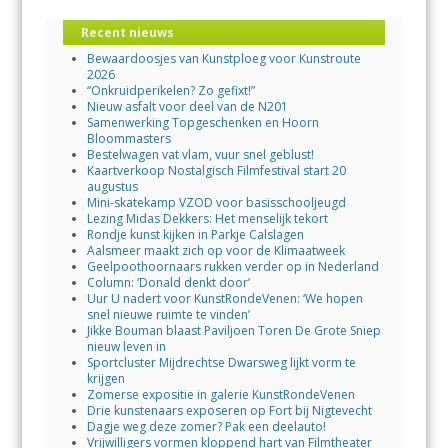
Recent nieuws
Bewaardoosjes van Kunstploeg voor Kunstroute
2026
“Onkruidperikelen? Zo gefixt!”
Nieuw asfalt voor deel van de N201
Samenwerking Topgeschenken en Hoorn
Bloommasters
Bestelwagen vat vlam, vuur snel geblust!
Kaartverkoop Nostalgisch Filmfestival start 20
augustus
Mini-skatekamp VZOD voor basisschooljeugd
Lezing Midas Dekkers: Het menselijk tekort
Rondje kunst kijken in Parkje Calslagen
Aalsmeer maakt zich op voor de Klimaatweek
Geelpoothoornaars rukken verder op in Nederland
Column: ‘Donald denkt door’
Uur U nadert voor KunstRondeVenen: ‘We hopen
snel nieuwe ruimte te vinden’
Jikke Bouman blaast Paviljoen Toren De Grote Sniep
nieuw leven in
Sportcluster Mijdrechtse Dwarsweg lijkt vorm te
krijgen
Zomerse expositie in galerie KunstRondeVenen
Drie kunstenaars exposeren op Fort bij Nigtevecht
Dagje weg deze zomer? Pak een deelauto!
Vrijwilligers vormen kloppend hart van Filmtheater