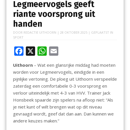
Legmeervogels geeft
riante voorsprong uit
handen
DOOR
REDACTIE UITHOORN
|
28 OKTOBER 2025
| GEPLAATST IN
SPORT
F
X
W
E
ac
h
m
Uithoorn
– Wat een glansrijke middag had moeten
e
at
ai
worden voor Legmeervogels, eindigde in een
b
s
l
pijnlijke vertoning. De ploeg uit Uithoorn verspeelde
o
A
zaterdag een comfortabele 0-3 voorsprong en
verloor uiteindelijk met 4-3 van HVV. Trainer Jack
o
p
Honsbeek spaarde zijn spelers na afloop niet: “Als
k
p
je niet kunt of wilt brengen wat op dit niveau
gevraagd wordt, geef dat dan aan. Dan kunnen we
andere keuzes maken.”