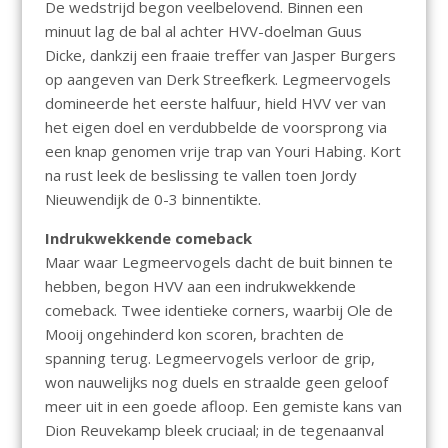
De wedstrijd begon veelbelovend. Binnen een
minuut lag de bal al achter HVV-doelman Guus
Dicke, dankzij een fraaie treffer van Jasper Burgers
op aangeven van Derk Streefkerk. Legmeervogels
domineerde het eerste halfuur, hield HVV ver van
het eigen doel en verdubbelde de voorsprong via
een knap genomen vrije trap van Youri Habing. Kort
na rust leek de beslissing te vallen toen Jordy
Nieuwendijk de 0-3 binnentikte.
Indrukwekkende comeback
Maar waar Legmeervogels dacht de buit binnen te
hebben, begon HVV aan een indrukwekkende
comeback. Twee identieke corners, waarbij Ole de
Mooij ongehinderd kon scoren, brachten de
spanning terug. Legmeervogels verloor de grip,
won nauwelijks nog duels en straalde geen geloof
meer uit in een goede afloop. Een gemiste kans van
Dion Reuvekamp bleek cruciaal; in de tegenaanval