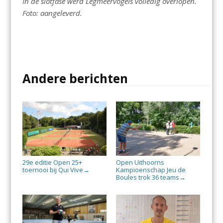
In de slotfase werd Legmeervogels volledig overlopen.
Foto: aangeleverd.
Andere berichten
29e editie Open 25+
Open Uithoorns
toernooi bij Qui Vive
Kampioenschap Jeu de
→
Boules trok 36 teams
→