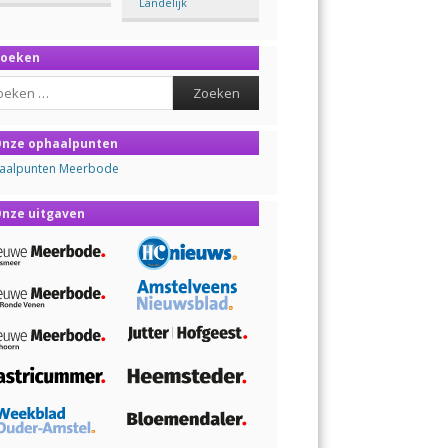
Landelijk
Zoeken
ch
nze ophaalpunten
aalpunten Meerbode
nze uitgaven