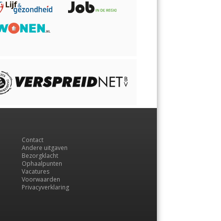
Contact
Andere uitgaven
Bezorgklacht
Ophaalpunten
Vacatures
Voorwaarden
Privacyverklaring