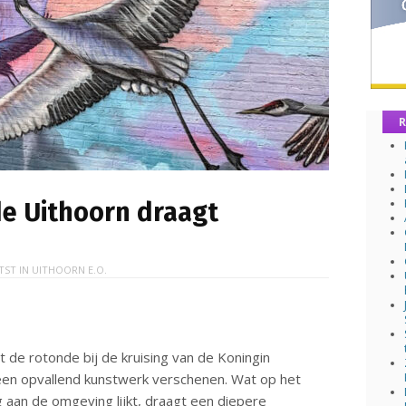
R
de Uithoorn draagt
TST IN
UITHOORN E.O.
 de rotonde bij de kruising van de Koningin
een opvallend kunstwerk verschenen. Wat op het
g aan de omgeving lijkt, draagt een diepere