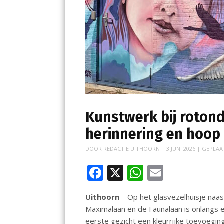
Kunstwerk bij roton
herinnering en hoop
DOOR
REDACTIE UITHOORN
|
3 JUNI 2026
| GEPLAA
F
X
W
E
ac
h
m
Uithoorn
– Op het glasvezelhuisje naast
e
at
ai
Maximalaan en de Faunalaan is onlangs 
b
s
l
eerste gezicht een kleurrijke toevoegin