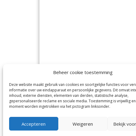
Beheer cookie toestemming
Deze website maakt gebruik van cookies en soortgelijke functies voor ve
De Nieuwe Meerbode
Aal
informatie over uw eindapparaat en persoonlijke gegevens. Dit omvat int
Visserstraat 10
en
inhoud, externe diensten, elementen van derden, statistische analyse,
1431 GJ Aalsmeer
De 
0297-341900
gepersonaliseerde reclame en sociale media. Toestemming is vrijwillig en
Mij
info@meerbode.nl
moment worden ingetrokken via het pictogram linksonder.
Vro
Ba
Uit
Accepteren
Weigeren
Bekijk voo