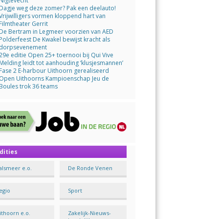
Nigtevecht
Dagje weg deze zomer? Pak een deelauto!
Vrijwilligers vormen kloppend hart van
Filmtheater Gerrit
De Bertram in Legmeer voorzien van AED
Polderfeest De Kwakel bewijst kracht als
dorpsevenement
29e editie Open 25+ toernooi bij Qui Vive
Melding leidt tot aanhouding ‘klusjesmannen’
Fase 2 E-harbour Uithoorn gerealiseerd
Open Uithoorns Kampioenschap Jeu de
Boules trok 36 teams
dities
alsmeer e.o.
De Ronde Venen
egio
Sport
ithoorn e.o.
Zakelijk-Nieuws-