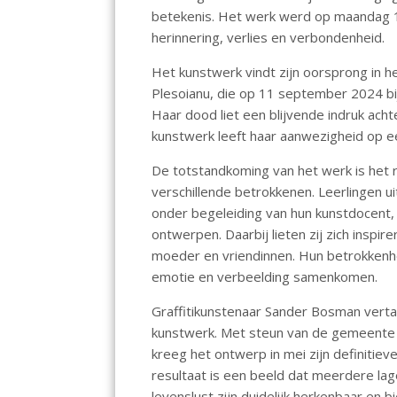
o
A
betekenis. Het werk werd op maandag 1 j
herinnering, verlies en verbondenheid.
o
p
k
p
Het kunstwerk vindt zijn oorsprong in h
Plesoianu, die op 11 september 2024 b
Haar dood liet een blijvende indruk acht
kunstwerk leeft haar aanwezigheid op e
De totstandkoming van het werk is het
verschillende betrokkenen. Leerlingen ui
onder begeleiding van hun kunstdocent,
ontwerpen. Daarbij lieten zij zich inspi
moeder en vriendinnen. Hun betrokkenh
emotie en verbeelding samenkomen.
Graffitikunstenaar Sander Bosman vertaa
kunstwerk. Met steun van de gemeente U
kreeg het ontwerp in mei zijn definiti
resultaat is een beeld dat meerdere lage
levenslust zijn duidelijk herkenbaar en b