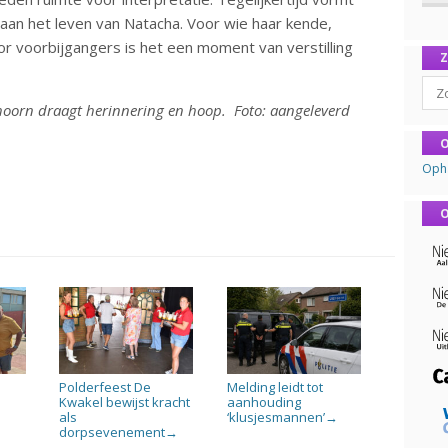
aan het leven van Natacha. Voor wie haar kende,
or voorbijgangers is het een moment van verstilling
Sear
thoorn draagt herinnering en hoop. Foto: aangeleverd
O
Oph
O
Polderfeest De
Melding leidt tot
n
Kwakel bewijst kracht
aanhouding
als
‘klusjesmannen’
→
dorpsevenement
→