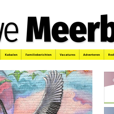
e
Mijdrecht, Uithoorn en De Kwakel.
Kabalen
Familieberichten
Vacatures
Adverteren
Red