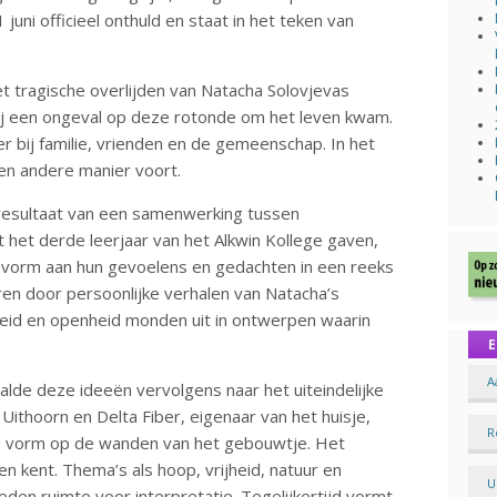
uni officieel onthuld en staat in het teken van
et tragische overlijden van Natacha Solovjevas
ij een ongeval op deze rotonde om het leven kwam.
er bij familie, vrienden en de gemeenschap. In het
en andere manier voort.
 resultaat van een samenwerking tussen
t het derde leerjaar van het Alkwin Kollege gaven,
 vorm aan hun gevoelens en gedachten in een reeks
reren door persoonlijke verhalen van Natacha’s
eid en openheid monden uit in ontwerpen waarin
E
A
lde deze ideeën vervolgens naar het uiteindelijke
ithoorn en Delta Fiber, eigenaar van het huisje,
R
eve vorm op de wanden van het gebouwtje. Het
n kent. Thema’s als hoop, vrijheid, natuur en
U
ieden ruimte voor interpretatie. Tegelijkertijd vormt