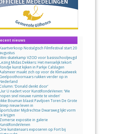
ecent nieuws
Kaartverkoop Nostalgisch Filmfestival start 20
augustus
Mini-skatekamp VZOD voor basisschooljeugd
Lezing Midas Dekkers: Het menselijk tekort
Rondje kunst kijken in Parkje Calslagen
Aalsmeer maakt zich op voor de Klimaatweek
Geelpoothoornaars rukken verder op in
Nederland
Column: ‘Donald denkt door’
Uur U nadert voor KunstRondeVenen: ‘We
hopen snel nieuwe ruimte te vinden’
Jikke Bouman blaast Paviljoen Toren De Grote
Sniep nieuw leven in
Sportcluster Mijdrechtse Dwarsweg lijkt vorm
te krijgen
Zomerse expositie in galerie
KunstRondeVenen
Drie kunstenaars exposeren op Fort bij