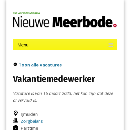
Menu
Skip
Nieuwe Meerbode
to
content
Het laatste nieuws uit Aalsmeer, De Ronde Venen, Mijdrecht,
Uithoorn en De Kwakel.
Menu
Skip
to
content
Toon alle vacatures
Vakantiemedewerker
Vacature is van 16 maart 2023, het kan zijn dat deze
al vervuld is.
IJmuiden
Zorgbalans
Parttime