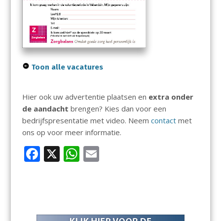
Toon alle vacatures
Hier ook uw advertentie plaatsen en
extra onder
de aandacht
brengen? Kies dan voor een
bedrijfspresentatie met video. Neem
contact
met
ons op voor meer informatie.
F
X
W
E
ac
h
m
e
at
ai
b
s
l
o
A