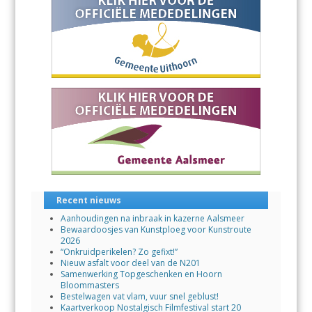
o
p
k
p
Recent nieuws
Aanhoudingen na inbraak in kazerne Aalsmeer
Bewaardoosjes van Kunstploeg voor Kunstroute
2026
“Onkruidperikelen? Zo gefixt!”
Nieuw asfalt voor deel van de N201
Samenwerking Topgeschenken en Hoorn
Bloommasters
Bestelwagen vat vlam, vuur snel geblust!
Kaartverkoop Nostalgisch Filmfestival start 20