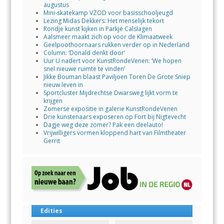
augustus
Mini-skatekamp VZOD voor basisschooljeugd
Lezing Midas Dekkers: Het menselijk tekort
Rondje kunst kijken in Parkje Calslagen
Aalsmeer maakt zich op voor de Klimaatweek
Geelpoothoornaars rukken verder op in Nederland
Column: ‘Donald denkt door’
Uur U nadert voor KunstRondeVenen: ‘We hopen
snel nieuwe ruimte te vinden’
Jikke Bouman blaast Paviljoen Toren De Grote Sniep
nieuw leven in
Sportcluster Mijdrechtse Dwarsweg lijkt vorm te
krijgen
Zomerse expositie in galerie KunstRondeVenen
Drie kunstenaars exposeren op Fort bij Nigtevecht
Dagje weg deze zomer? Pak een deelauto!
Vrijwilligers vormen kloppend hart van Filmtheater
Gerrit
Edities