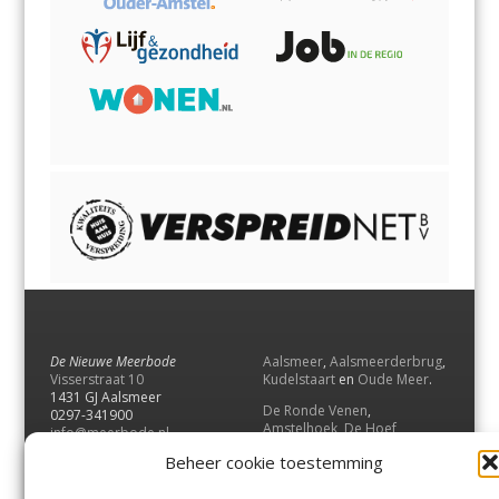
De Nieuwe Meerbode
Aalsmeer
,
Aalsmeerderbrug
,
Visserstraat 10
Kudelstaart
en
Oude Meer
.
1431 GJ Aalsmeer
De Ronde Venen
,
0297-341900
Amstelhoek
,
De Hoef
,
info@meerbode.nl
Mijdrecht
,
Wilnis
,
Vinkeveen
,
Beheer cookie toestemming
Vrouwenakker
,
Waverveen
,
Abcoude
en
Baambrugge
.