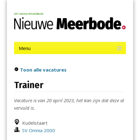
Menu
Skip
Nieuwe Meerbode
to
content
Het laatste nieuws uit Aalsmeer, De Ronde Venen, Mijdrecht,
Uithoorn en De Kwakel.
Menu
Skip
to
content
Toon alle vacatures
Trainer
Vacature is van 20 april 2023, het kan zijn dat deze al
vervuld is.
Kudelstaart
SV Omnia 2000