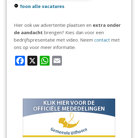
Toon alle vacatures
Hier ook uw advertentie plaatsen en
extra onder
de aandacht
brengen? Kies dan voor een
bedrijfspresentatie met video. Neem
contact
met
ons op voor meer informatie.
F
X
W
E
ac
h
m
e
at
ai
b
s
l
o
A
o
p
k
p