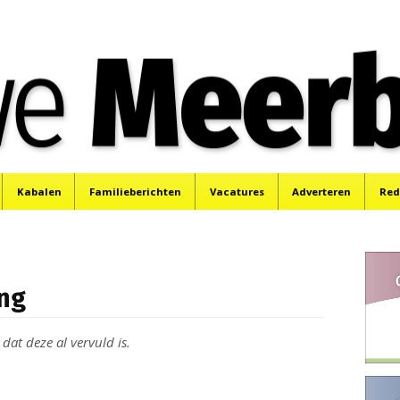
e
Mijdrecht, Uithoorn en De Kwakel.
Kabalen
Familieberichten
Vacatures
Adverteren
Red
ng
 dat deze al vervuld is.