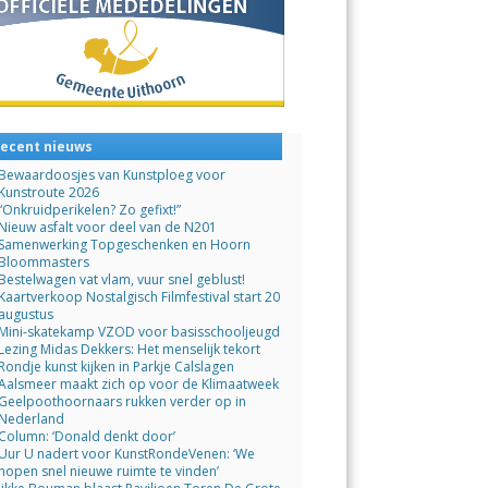
ecent nieuws
Bewaardoosjes van Kunstploeg voor
Kunstroute 2026
“Onkruidperikelen? Zo gefixt!”
Nieuw asfalt voor deel van de N201
Samenwerking Topgeschenken en Hoorn
Bloommasters
Bestelwagen vat vlam, vuur snel geblust!
Kaartverkoop Nostalgisch Filmfestival start 20
augustus
Mini-skatekamp VZOD voor basisschooljeugd
Lezing Midas Dekkers: Het menselijk tekort
Rondje kunst kijken in Parkje Calslagen
Aalsmeer maakt zich op voor de Klimaatweek
Geelpoothoornaars rukken verder op in
Nederland
Column: ‘Donald denkt door’
Uur U nadert voor KunstRondeVenen: ‘We
hopen snel nieuwe ruimte te vinden’