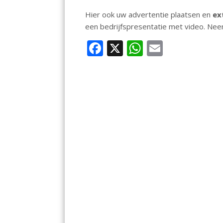
Hier ook uw advertentie plaatsen en
ex
een bedrijfspresentatie met video. Ne
F
X
W
E
ac
h
m
e
at
ai
b
s
l
o
A
o
p
k
p