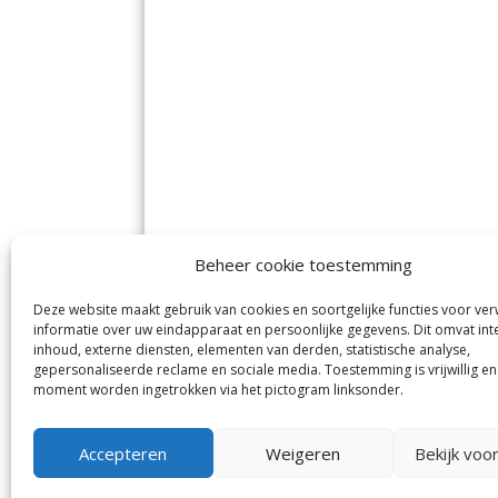
Beheer cookie toestemming
Deze website maakt gebruik van cookies en soortgelijke functies voor ve
De Nieuwe Meerbode
Aal
informatie over uw eindapparaat en persoonlijke gegevens. Dit omvat int
Visserstraat 10
en
inhoud, externe diensten, elementen van derden, statistische analyse,
1431 GJ Aalsmeer
De 
0297-341900
gepersonaliseerde reclame en sociale media. Toestemming is vrijwillig en
Mij
info@meerbode.nl
moment worden ingetrokken via het pictogram linksonder.
Vro
Ba
Uit
Accepteren
Weigeren
Bekijk voo