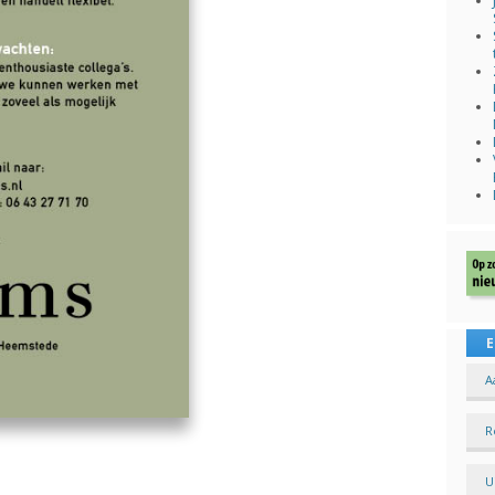
E
A
R
U