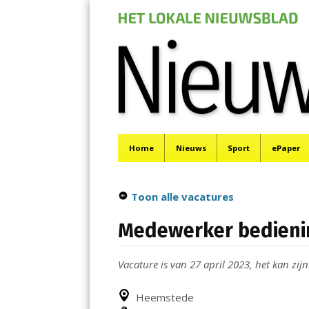
Nieuwe Meerbod
Menu
Het laatste nieuws uit Aalsmeer, De Ronde Venen, 
Skip
Home
Nieuws
Sport
ePaper
to
content
Toon alle vacatures
Medewerker bedieni
Vacature is van 27 april 2023, het kan zijn
Heemstede