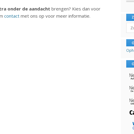
tra onder de aandacht
brengen? Kies dan voor
em
contact
met ons op voor meer informatie.
Sear
O
Oph
O