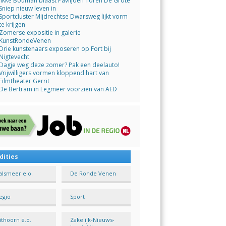
Jikke Bouman blaast Paviljoen Toren De Grote
Sniep nieuw leven in
Sportcluster Mijdrechtse Dwarsweg lijkt vorm
te krijgen
Zomerse expositie in galerie
KunstRondeVenen
Drie kunstenaars exposeren op Fort bij
Nigtevecht
Dagje weg deze zomer? Pak een deelauto!
Vrijwilligers vormen kloppend hart van
Filmtheater Gerrit
De Bertram in Legmeer voorzien van AED
dities
alsmeer e.o.
De Ronde Venen
egio
Sport
ithoorn e.o.
Zakelijk-Nieuws-