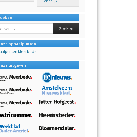
Landelijk
Zoeken
ch
nze ophaalpunten
aalpunten Meerbode
nze uitgaven