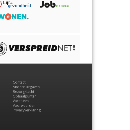
Contact
Andere uitgaven
Bezorgklacht
Ophaalpunten
Vacatures
Voorwaarden
Privacyverklaring