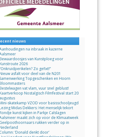
ecent nieuws
Aanhoudingen na inbraak in kazerne
Aalsmeer
Bewaardoosjes van Kunstploeg voor
Kunstroute 2026
“Onkruidperikelen? Zo gefixt!”
Nieuw asfalt voor deel van de N201
Samenwerking Topgeschenken en Hoorn
Bloommasters
Bestelwagen vat vlam, vuur snel geblust!
Kaartverkoop Nostalgisch Filmfestival start 20
augustus
Mini-skatekamp VZOD voor basisschooljeugd
Lezing Midas Dekkers: Het menselijk tekort
Rondje kunst kijken in Parkje Calslagen
Aalsmeer maakt zich op voor de Klimaatweek
Geelpoothoornaars rukken verder op in
Nederland
Column: ‘Donald denkt door’