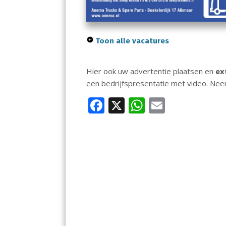
Toon alle vacatures
Hier ook uw advertentie plaatsen en
ex
een bedrijfspresentatie met video. Ne
F
X
W
E
ac
h
m
e
at
ai
b
s
l
o
A
o
p
k
p