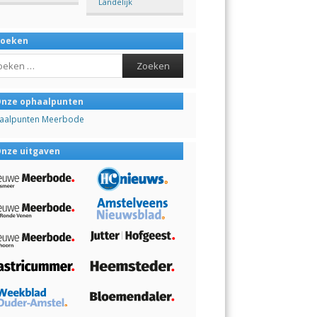
Landelijk
Zoeken
ch
nze ophaalpunten
aalpunten Meerbode
nze uitgaven