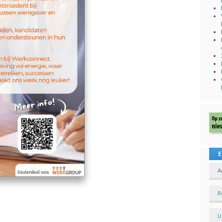
E
A
R
U