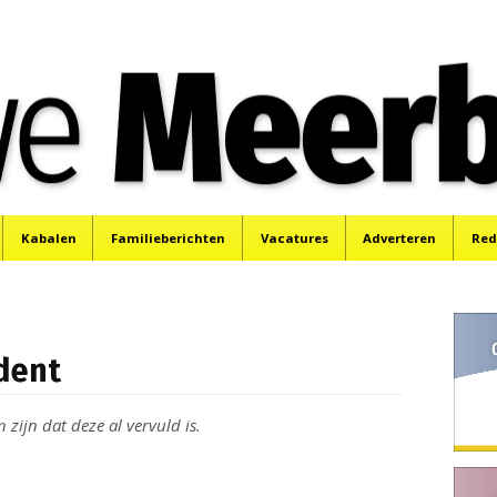
e
Mijdrecht, Uithoorn en De Kwakel.
Kabalen
Familieberichten
Vacatures
Adverteren
Red
dent
zijn dat deze al vervuld is.