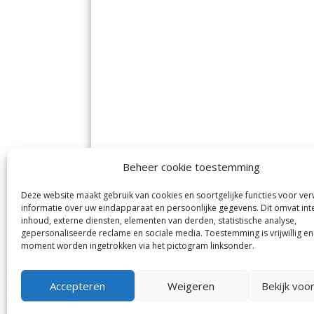
Beheer cookie toestemming
Deze website maakt gebruik van cookies en soortgelijke functies voor ve
De Nieuwe Meerbode
Aal
informatie over uw eindapparaat en persoonlijke gegevens. Dit omvat int
Visserstraat 10
en
inhoud, externe diensten, elementen van derden, statistische analyse,
1431 GJ Aalsmeer
De 
0297-341900
gepersonaliseerde reclame en sociale media. Toestemming is vrijwillig en
Mij
info@meerbode.nl
moment worden ingetrokken via het pictogram linksonder.
Vro
Ba
Uit
Accepteren
Weigeren
Bekijk voo