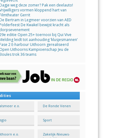
Nigtevecht
Dagje weg deze zomer? Pak een deelauto!
Vrijwilligers vormen kloppend hart van
Filmtheater Gerrit
De Bertram in Legmeer voorzien van AED
Polderfeest De Kwakel bewijst kracht als
dorpsevenement
29e editie Open 25+ toernooi bij Qui Vive
Melding leidt tot aanhouding ‘klusjesmannen’
Fase 2 E-harbour Uithoorn gerealiseerd
Open Uithoorns Kampioenschap Jeu de
Boules trok 36 teams
dities
alsmeer e.o.
De Ronde Venen
egio
Sport
ithoorn e.o.
Zakelijk-Nieuws-