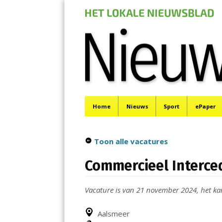
Nieuwe Meerbod
Menu
Het laatste nieuws uit Aalsmeer, De Ronde Venen, 
Skip
Home
Nieuws
Sport
ePaper
to
content
Toon alle vacatures
Commercieel Interce
Vacature is van 21 november 2024, het kan 
Aalsmeer