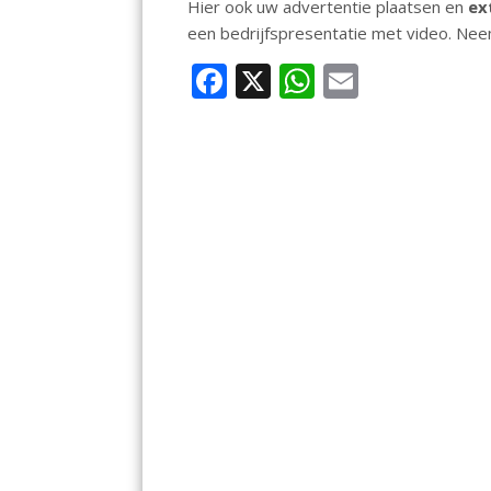
Hier ook uw advertentie plaatsen en
ex
een bedrijfspresentatie met video. Ne
F
X
W
E
ac
h
m
e
at
ai
b
s
l
o
A
o
p
k
p