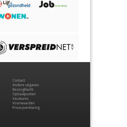
Contact
Andere uitgaven
Bezorgklacht
Ophaalpunten
Vacatures
Voorwaarden
Privacyverklaring