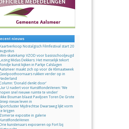
ecent nieuws
Kaartverkoop Nostalgisch Filmfestival start 20
augustus
Mini-skatekamp VZOD voor basisschooljeugd
Lezing Midas Dekkers: Het menselijk tekort
Rondje kunst kijken in Parkje Calslagen
Aalsmeer maakt zich op voor de Klimaatweek
Geelpoothoornaars rukken verder op in
Nederland
Column: ‘Donald denkt door’
Uur U nadert voor KunstRondeVenen: ‘We
hopen snel nieuwe ruimte te vinden’
Jikke Bouman blaast Paviljoen Toren De Grote
Sniep nieuw leven in
Sportcluster Mijdrechtse Dwarsweg lijkt vorm
te krijgen
Zomerse expositie in galerie
KunstRondeVenen
Drie kunstenaars exposeren op Fort bij