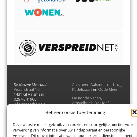
De Nieuwe Meerbode
Aalsmeer
,
Aalsmeerderbrug
,
Visserstraat 10
Kudelstaart
en
Oude Meer
.
1431 GJ Aalsmeer
De Ronde Venen
,
0297-341900
Amstelhoek
,
De Hoef
,
info@meerbode.nl
Mijdrecht
,
Wilnis
,
Vinkeveen
,
Beheer cookie toestemming
Vrouwenakker
,
Waverveen
,
Abcoude
en
Baambrugge
.
Deze website maakt gebruik van cookies en soortgelijke functies voor
Uithoorn
en
De Kwakel
.
verwerking van informatie over uw eindapparaat en persoonlijke
gegevens. Dit omvat integratie van inhoud, externe diensten, elementen