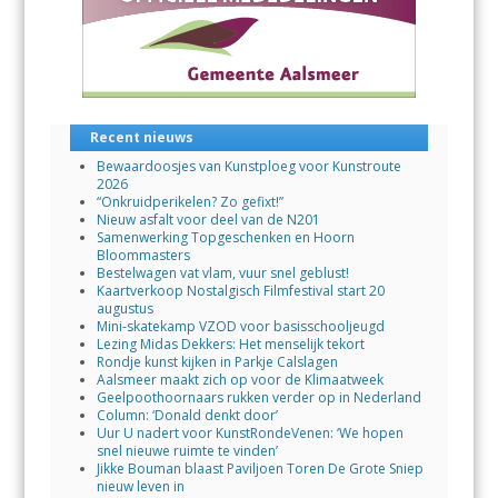
Recent nieuws
Bewaardoosjes van Kunstploeg voor Kunstroute
2026
“Onkruidperikelen? Zo gefixt!”
Nieuw asfalt voor deel van de N201
Samenwerking Topgeschenken en Hoorn
Bloommasters
Bestelwagen vat vlam, vuur snel geblust!
Kaartverkoop Nostalgisch Filmfestival start 20
augustus
Mini-skatekamp VZOD voor basisschooljeugd
Lezing Midas Dekkers: Het menselijk tekort
Rondje kunst kijken in Parkje Calslagen
Aalsmeer maakt zich op voor de Klimaatweek
Geelpoothoornaars rukken verder op in Nederland
Column: ‘Donald denkt door’
Uur U nadert voor KunstRondeVenen: ‘We hopen
snel nieuwe ruimte te vinden’
Jikke Bouman blaast Paviljoen Toren De Grote Sniep
nieuw leven in