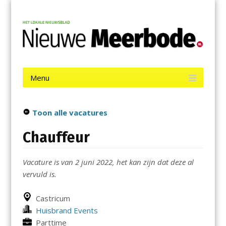
Menu
Skip
Nieuwe Meerbode
to
content
Het laatste nieuws uit Aalsmeer, De Ronde Venen, Mijdrecht,
Uithoorn en De Kwakel.
Menu
Skip
to
content
Toon alle vacatures
Chauffeur
Vacature is van 2 juni 2022, het kan zijn dat deze al
vervuld is.
Castricum
Huisbrand Events
Parttime