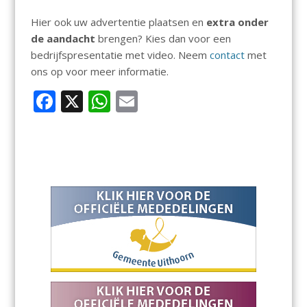
Hier ook uw advertentie plaatsen en
extra onder
de aandacht
brengen? Kies dan voor een
bedrijfspresentatie met video. Neem
contact
met
ons op voor meer informatie.
F
X
W
E
ac
h
m
e
at
ai
b
s
l
o
A
o
p
k
p