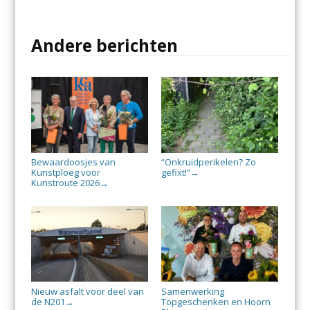
Andere berichten
Bewaardoosjes van
“Onkruidperikelen? Zo
Kunstploeg voor
gefixt!”
→
Kunstroute 2026
→
Nieuw asfalt voor deel van
Samenwerking
de N201
Topgeschenken en Hoorn
→