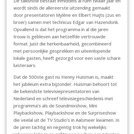
De talkshow bestaat inmiddels al ruim twaalf jaar en
wordt sinds de allereerste uitzending gemaakt
door presentatoren Mylène en Elbert Huijts (zus en
broer) samen met technicus Edgar van Hazendonk.
Opvallend is dat het programma in al die jaren
trouw is gebleven aan hetzelfde vertrouwde
format. Juist die herkenbaarheid, gecombineerd
met persoonlijke gesprekken en uiteenlopende
lokale gasten, heeft gezorgd voor een vaste schare
luisteraars.
Dat de 500ste gast nu Henny Huisman is, maakt
het jubileum extra bijzonder. Huisman behoort tot
de bekendste televisiepresentatoren van
Nederland en schreef televisiegeschiedenis met
programma’s als de Soundmixshow, Mini
Playbackshow, Playbackshow en de Surpriseshow
die veelal uit de TV Studio’s in Aalsmeer kwamen. In
de jaren tachtig en negentig trok hij wekelijks