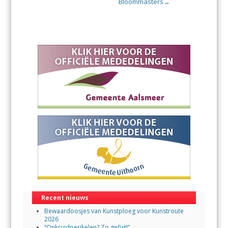
Bloommasters
→
Recent nieuws
Bewaardoosjes van Kunstploeg voor Kunstroute
2026
“Onkruidperikelen? Zo gefixt!”