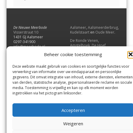
De Nieuwe Meerbode
Aalsmeer
,
Aalsmeerderbrug
,
Visserstraat 10
Kudelstaart
en
Oude Meer
.
1431 GJ Aalsmeer
De Ronde Venen
,
0297-341900
Amstelhoek
,
De Hoef
,
info@meerbode.nl
Mijdrecht
,
Wilnis
,
Vinkeveen
,
Beheer cookie toestemming
Vrouwenakker
,
Waverveen
,
Abcoude
en
Baambrugge
.
Deze website maakt gebruik van cookies en soortgelijke functies voor
Uithoorn
en
De Kwakel
.
verwerking van informatie over uw eindapparaat en persoonlijke
gegevens. Dit omvat integratie van inhoud, externe diensten, elementen
van derden, statistische analyse, gepersonaliseerde reclame en sociale
Contact
media. Toestemming is vrijwillig en kan op elk moment worden
Andere uitgaven
ingetrokken via het pictogram linksonder.
Bezorgklacht
Ophaalpunten
Vacatures
Voorwaarden
Accepteren
Privacyverklaring
Weigeren
© GOUW Uitgevers B.V.