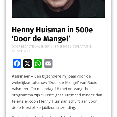
Henny Huisman in 500e
‘Door de Mangel’
DOOR
REDACTIE AALSMEER
|
18 MEI 2026
| GEPLAATST IN
AALSMEER E.O.
F
X
W
E
ac
h
m
Aalsmeer –
Een bijzondere mijlpaal voor de
e
at
ai
wekelijkse talkshow ‘Door de Mangel’ van Radio
b
s
l
Aalsmeer. Op maandag 18 mei ontvangt het
o
A
programma zijn 500ste gast. Niemand minder dan
televisie-icoon Henny Huisman schuift aan voor
o
p
deze feestelijke jubileumuitzending.
k
p