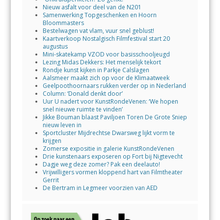
Nieuw asfalt voor deel van de N201
Samenwerking Topgeschenken en Hoorn
Bloommasters
Bestelwagen vat vlam, vuur snel geblust!
Kaartverkoop Nostalgisch Filmfestival start 20
augustus
Mini-skatekamp VZOD voor basisschooljeugd
Lezing Midas Dekkers: Het menselijk tekort
Rondje kunst kijken in Parkje Calslagen
Aalsmeer maakt zich op voor de Klimaatweek
Geelpoothoornaars rukken verder op in Nederland
Column: ‘Donald denkt door’
Uur U nadert voor KunstRondeVenen: ‘We hopen
snel nieuwe ruimte te vinden’
Jikke Bouman blaast Paviljoen Toren De Grote Sniep
nieuw leven in
Sportcluster Mijdrechtse Dwarsweg lijkt vorm te
krijgen
Zomerse expositie in galerie KunstRondeVenen
Drie kunstenaars exposeren op Fort bij Nigtevecht
Dagje weg deze zomer? Pak een deelauto!
Vrijwilligers vormen kloppend hart van Filmtheater
Gerrit
De Bertram in Legmeer voorzien van AED