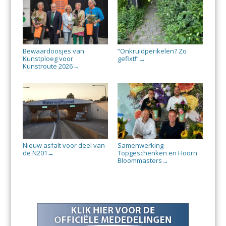
Bewaardoosjes van
“Onkruidperikelen? Zo
Kunstploeg voor
gefixt!”
→
Kunstroute 2026
→
Nieuw asfalt voor deel van
Samenwerking
de N201
Topgeschenken en Hoorn
→
Bloommasters
→