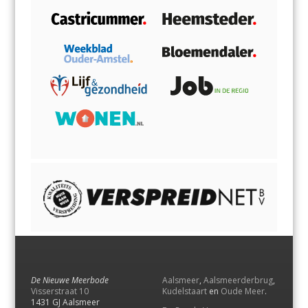
De Nieuwe Meerbode
Aalsmeer
,
Aalsmeerderbrug
,
Visserstraat 10
Kudelstaart
en
Oude Meer
.
1431 GJ Aalsmeer