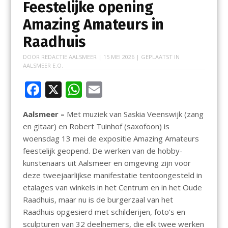
Feestelijke opening
Amazing Amateurs in
Raadhuis
DOOR
REDACTIE AALSMEER
|
15 MEI 2026
| GEPLAATST IN
AALSMEER E.O.
F
X
W
E
ac
h
m
Aalsmeer –
Met muziek van Saskia Veenswijk (zang
e
at
ai
en gitaar) en Robert Tuinhof (saxofoon) is
b
s
l
woensdag 13 mei de expositie Amazing Amateurs
o
A
feestelijk geopend. De werken van de hobby-
kunstenaars uit Aalsmeer en omgeving zijn voor
o
p
deze tweejaarlijkse manifestatie tentoongesteld in
k
p
etalages van winkels in het Centrum en in het Oude
Raadhuis, maar nu is de burgerzaal van het
Raadhuis opgesierd met schilderijen, foto’s en
sculpturen van 32 deelnemers, die elk twee werken