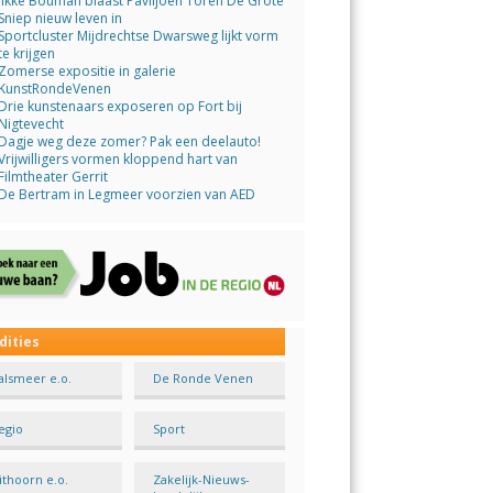
Jikke Bouman blaast Paviljoen Toren De Grote
Sniep nieuw leven in
Sportcluster Mijdrechtse Dwarsweg lijkt vorm
te krijgen
Zomerse expositie in galerie
KunstRondeVenen
Drie kunstenaars exposeren op Fort bij
Nigtevecht
Dagje weg deze zomer? Pak een deelauto!
Vrijwilligers vormen kloppend hart van
Filmtheater Gerrit
De Bertram in Legmeer voorzien van AED
dities
alsmeer e.o.
De Ronde Venen
egio
Sport
ithoorn e.o.
Zakelijk-Nieuws-