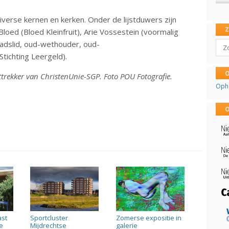
 diverse kernen en kerken. Onder de lijstduwers zijn
loed (Bloed Kleinfruit), Arie Vossestein (voormalig
Sear
adslid, oud-wethouder, oud-
tichting Leergeld).
O
sttrekker van ChristenUnie-SGP. Foto POU Fotografie.
Oph
O
ast
Sportcluster
Zomerse expositie in
e
Mijdrechtse
galerie