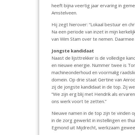
o
A
heeft bijna veertig jaar ervaring in gem
Amstelveen.
o
p
k
p
Hij zegt hierover: “Lokaal bestuur en chr
Na een periode van inzet in mijn kerkel
van Wim Stam over te nemen. Daarmee be
Jongste kandidaat
Naast de lijsttrekker is de volledige kan
en nieuwe energie. Nummer twee is Ton 
machineonderhoud en voormalig raadslid
domein. Op drie staat Gertine van Anrooi
zij de jongste kandidaat in de top. Zij w
“We zijn erg blij met Hendrik als ervar
ons werk voort te zetten.”
Nieuwe namen in de top zijn te vinden op 
in de zorg gewerkt in instellingen en th
Egmond uit Mijdrecht, werkzaam geweest