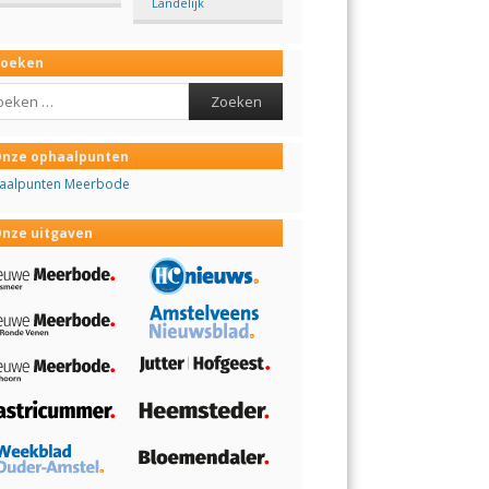
Landelijk
Zoeken
ch
nze ophaalpunten
aalpunten Meerbode
nze uitgaven