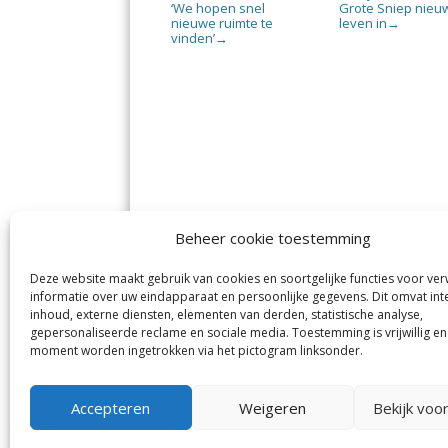
‘We hopen snel
Grote Sniep nieu
nieuwe ruimte te
leven in
→
vinden’
→
Beheer cookie toestemming
Deze website maakt gebruik van cookies en soortgelijke functies voor ve
De Nieuwe Meerbode
Aal
informatie over uw eindapparaat en persoonlijke gegevens. Dit omvat int
Visserstraat 10
en
inhoud, externe diensten, elementen van derden, statistische analyse,
1431 GJ Aalsmeer
De 
0297-341900
gepersonaliseerde reclame en sociale media. Toestemming is vrijwillig en
Mij
info@meerbode.nl
moment worden ingetrokken via het pictogram linksonder.
Vro
Ba
Uit
Accepteren
Weigeren
Bekijk voo