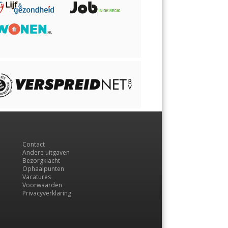
Contact
Andere uitgaven
Bezorgklacht
Ophaalpunten
Vacatures
Voorwaarden
Privacyverklaring