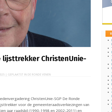
R
lijsttrekker ChristenUnie-
025
| GEPLAATST IN
DE RONDE VENEN
edenvergadering ChristenUnie-SGP De Ronde
lijsttrekker voor de gemeenteraadsverkiezingen van
ien jaar raadslid (1990-1998 en 2002-2011) en