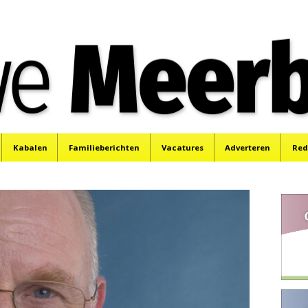
e
Mijdrecht, Uithoorn en De Kwakel.
Kabalen
Familieberichten
Vacatures
Adverteren
Red