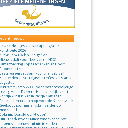
ecent nieuws
Bewaardoosjes van Kunstploeg voor
Kunstroute 2026
“Onkruidperikelen? Zo gefixt!”
Nieuw asfalt voor deel van de N201
Samenwerking Topgeschenken en Hoorn
Bloommasters
Bestelwagen vat vlam, vuur snel geblust!
Kaartverkoop Nostalgisch Filmfestival start 20
augustus
Mini-skatekamp VZOD voor basisschooljeugd
Lezing Midas Dekkers: Het menselijk tekort
Rondje kunst kijken in Parkje Calslagen
Aalsmeer maakt zich op voor de Klimaatweek
Geelpoothoornaars rukken verder op in
Nederland
Column: ‘Donald denkt door’
Uur U nadert voor KunstRondeVenen: ‘We
hopen snel nieuwe ruimte te vinden’