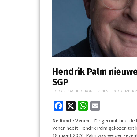
Hendrik Palm nieuwe 
SGP
DOOR
REDACTIE DE RONDE VENEN
|
10 DECEMBER 2
F
X
W
E
ac
h
m
De Ronde Venen
– De gecombineerde l
e
at
ai
Venen heeft Hendrik Palm gekozen tot 
b
s
l
18 maart 2026. Palm was eerder zevent