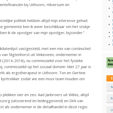
eentefinanciën bij Uithoorn, Hilversum en
istelijke politiek hebben altijd mijn interesse gehad.
ijke gemeente ben ik weer beschikbaar om het stokje
n ik de opvolger van mijn opvolger; bijzonder.”
didatenlijst vastgesteld, met een mix van continuïteit
van Sligtenhorst uit Vinkeveen, ondernemer in
 (2014-2018), nu commissielid voor het fysieke
j, commissielid op het sociaal domein. Met 27 jaar is
erkt als ergotherapeut in Uithoorn. Ton en Gertine:
en lijsttrekker zodat we een mooi team houden om
E
A
plekken vier en zes: Aad Janbroers uit Wilnis, altijd
R
uiszorg (uitvoerend en leidinggevend) en Dirk van
 als ondernemer in de detailhandel in deze regio.
U