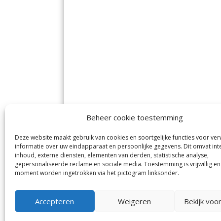
Beheer cookie toestemming
Deze website maakt gebruik van cookies en soortgelijke functies voor ve
De Nieuwe Meerbode
Aal
informatie over uw eindapparaat en persoonlijke gegevens. Dit omvat int
Visserstraat 10
en
inhoud, externe diensten, elementen van derden, statistische analyse,
1431 GJ Aalsmeer
De 
0297-341900
gepersonaliseerde reclame en sociale media. Toestemming is vrijwillig en
Mij
info@meerbode.nl
moment worden ingetrokken via het pictogram linksonder.
Vro
Ba
Uit
Accepteren
Weigeren
Bekijk voo