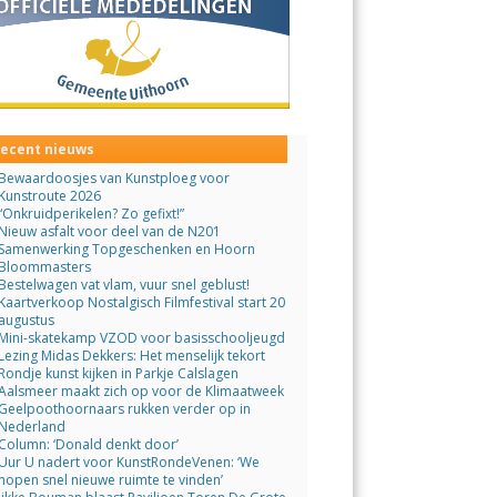
ecent nieuws
Bewaardoosjes van Kunstploeg voor
Kunstroute 2026
“Onkruidperikelen? Zo gefixt!”
Nieuw asfalt voor deel van de N201
Samenwerking Topgeschenken en Hoorn
Bloommasters
Bestelwagen vat vlam, vuur snel geblust!
Kaartverkoop Nostalgisch Filmfestival start 20
augustus
Mini-skatekamp VZOD voor basisschooljeugd
Lezing Midas Dekkers: Het menselijk tekort
Rondje kunst kijken in Parkje Calslagen
Aalsmeer maakt zich op voor de Klimaatweek
Geelpoothoornaars rukken verder op in
Nederland
Column: ‘Donald denkt door’
Uur U nadert voor KunstRondeVenen: ‘We
hopen snel nieuwe ruimte te vinden’