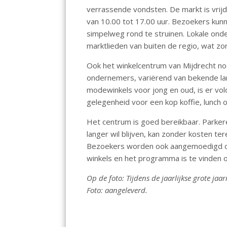
o
A
verrassende vondsten. De markt is vrij
van 10.00 tot 17.00 uur. Bezoekers kunn
o
p
simpelweg rond te struinen. Lokale ond
k
p
marktlieden van buiten de regio, wat zo
Ook het winkelcentrum van Mijdrecht no
ondernemers, variërend van bekende lan
modewinkels voor jong en oud, is er vo
gelegenheid voor een kop koffie, lunch 
Het centrum is goed bereikbaar. Parkere
langer wil blijven, kan zonder kosten t
Bezoekers worden ook aangemoedigd om
winkels en het programma is te vinden
Op de foto: Tijdens de jaarlijkse grote j
Foto: aangeleverd.