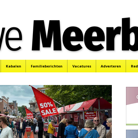
e
Mijdrecht, Uithoorn en De Kwakel.
Kabalen
Familieberichten
Vacatures
Adverteren
Red