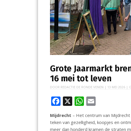
Grote Jaarmarkt bre
16 mei tot leven
DOOR
REDACTIE DE RONDE VENEN
|
13 MEI 2026
| G
F
X
W
E
ac
h
m
Mijdrecht
– Het centrum van Mijdrecht 
e
at
ai
teken van gezelligheid, koopjes en ontmo
b
s
l
meer dan honderd kramen de straten me