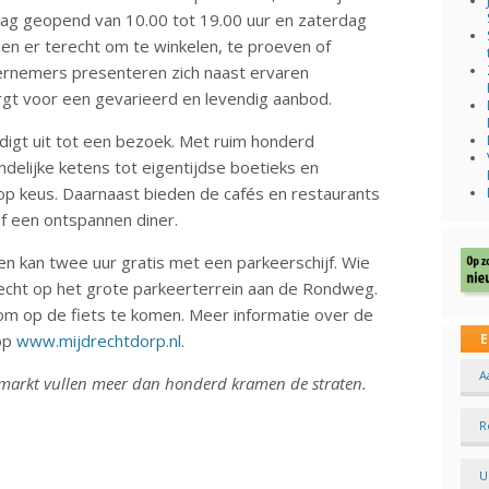
dag geopend van 10.00 tot 19.00 uur en zaterdag
en er terecht om te winkelen, te proeven of
ernemers presenteren zich naast ervaren
rgt voor een gevarieerd en levendig aanbod.
digt uit tot een bezoek. Met ruim honderd
delijke ketens tot eigentijdse boetieks en
lop keus. Daarnaast bieden de cafés en restaurants
of een ontspannen diner.
n kan twee uur gratis met een parkeerschijf. Wie
erecht op het grote parkeerterrein aan de Rondweg.
 op de fiets te komen. Meer informatie over de
 op
www.mijdrechtdorp.nl
.
E
A
aarmarkt vullen meer dan honderd kramen de straten.
R
U