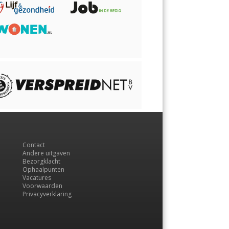
Contact
Andere uitgaven
Bezorgklacht
Ophaalpunten
Vacatures
Voorwaarden
Privacyverklaring