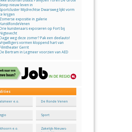
Jikke Bouman blaast Paviljoen Toren De Grote
Sniep nieuw leven in
Sportcluster Mijdrechtse Dwarsweg lijkt vorm
te krijgen
Zomerse expositie in galerie
KunstRondeVenen
Drie kunstenaars exposeren op Fort bij
Nigtevecht
Dagje weg deze zomer? Pak een deelauto!
Vrijwilligers vormen kloppend hart van
Filmtheater Gerrit
De Bertram in Legmeer voorzien van AED
dities
alsmeer e.o.
De Ronde Venen
egio
Sport
ithoorn e.o.
Zakelijk-Nieuws-