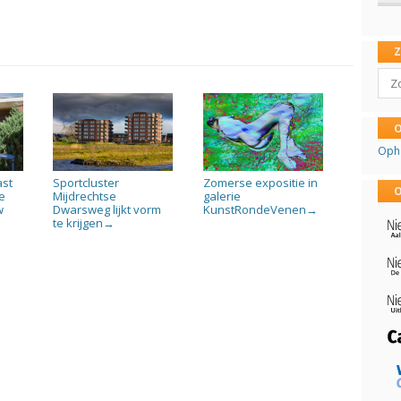
Sear
O
Oph
ast
Sportcluster
Zomerse expositie in
O
e
Mijdrechtse
galerie
w
Dwarsweg lijkt vorm
KunstRondeVenen
→
te krijgen
→