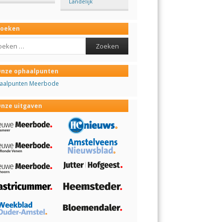
Landelijk
Zoeken
ch
nze ophaalpunten
aalpunten Meerbode
nze uitgaven