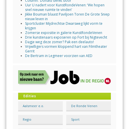
Column: ‘Donald denkt door’
Uur U nadert voor KunstRondeVenen: ‘We hopen
snel nieuwe ruimte te vinden’
Jikke Bouman blaast Paviljoen Toren De Grote Sniep
nieuw leven in
Sportcluster Mijdrechtse Dwarsweg lijkt vorm te
krijgen
Zomerse expositie in galerie KunstRondeVenen
Drie kunstenaars exposeren op Fort bij Nigtevecht
Dagje weg deze zomer? Pak een deelauto!
Vrijwilligers vormen kloppend hart van Filmtheater
Gerrit
De Bertram in Legmeer voorzien van AED
Edities
Aalsmeer e.o.
De Ronde Venen
Regio
Sport