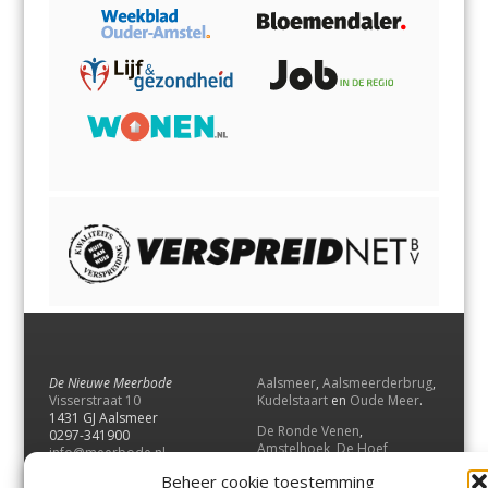
De Nieuwe Meerbode
Aalsmeer
,
Aalsmeerderbrug
,
Visserstraat 10
Kudelstaart
en
Oude Meer
.
1431 GJ Aalsmeer
De Ronde Venen
,
0297-341900
Amstelhoek
,
De Hoef
,
info@meerbode.nl
Mijdrecht
,
Wilnis
,
Vinkeveen
,
Beheer cookie toestemming
Vrouwenakker
,
Waverveen
,