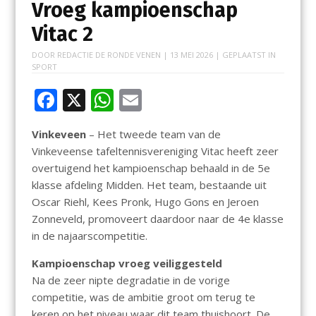
Vroeg kampioenschap
Vitac 2
DOOR
REDACTIE DE RONDE VENEN
|
13 MEI 2026
| GEPLAATST IN
SPORT
F
X
W
E
ac
h
m
Vinkeveen
– Het tweede team van de
e
at
ai
Vinkeveense tafeltennisvereniging Vitac heeft zeer
b
s
l
overtuigend het kampioenschap behaald in de 5e
o
A
klasse afdeling Midden. Het team, bestaande uit
Oscar Riehl, Kees Pronk, Hugo Gons en Jeroen
o
p
Zonneveld, promoveert daardoor naar de 4e klasse
k
p
in de najaarscompetitie.
Kampioenschap vroeg veiliggesteld
Na de zeer nipte degradatie in de vorige
competitie, was de ambitie groot om terug te
keren op het niveau waar dit team thuishoort. De