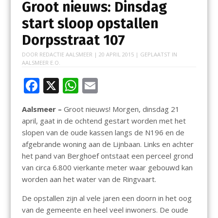
Groot nieuws: Dinsdag
start sloop opstallen
Dorpsstraat 107
DOOR
REDACTIE AALSMEER
|
20 APRIL 2015
| GEPLAATST IN
AALSMEER E.O.
F
X
W
E
ac
h
m
Aalsmeer –
Groot nieuws! Morgen, dinsdag 21
e
at
ai
april, gaat in de ochtend gestart worden met het
b
s
l
slopen van de oude kassen langs de N196 en de
o
A
afgebrande woning aan de Lijnbaan. Links en achter
het pand van Berghoef ontstaat een perceel grond
o
p
van circa 6.800 vierkante meter waar gebouwd kan
k
p
worden aan het water van de Ringvaart.
De opstallen zijn al vele jaren een doorn in het oog
van de gemeente en heel veel inwoners. De oude