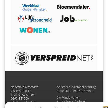
De Nieuwe Meerbode
Aalsmeer
,
Aalsmeerderbrug
,
Visserstraat 10
Kudelstaart
en
Oude Meer
.
1431 GJ Aalsmeer
De Ronde Venen
,
0297-341900
Amstelhoek
,
De Hoef
,
info@meerbode.nl
Mijdrecht
,
Wilnis
,
Vinkeveen
,