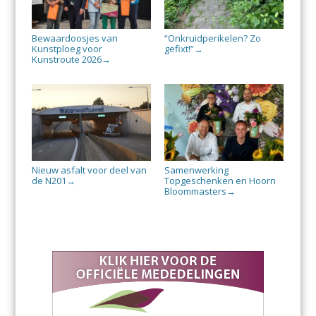
Bewaardoosjes van
“Onkruidperikelen? Zo
Kunstploeg voor
gefixt!”
→
Kunstroute 2026
→
Nieuw asfalt voor deel van
Samenwerking
de N201
Topgeschenken en Hoorn
→
Bloommasters
→