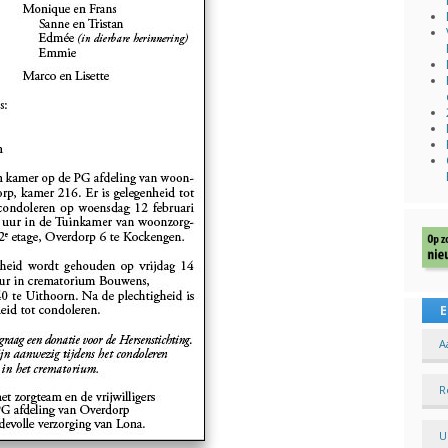
E
A
R
U