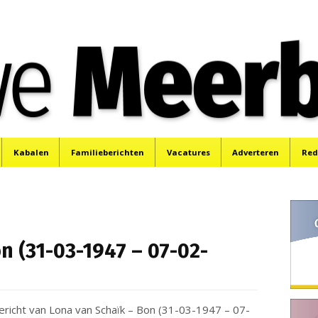
e
Mijdrecht, Uithoorn en De Kwakel.
Kabalen
Familieberichten
Vacatures
Adverteren
Red
n (31-03-1947 – 07-02-
ericht van Lona van Schaïk – Bon (31-03-1947 – 07-