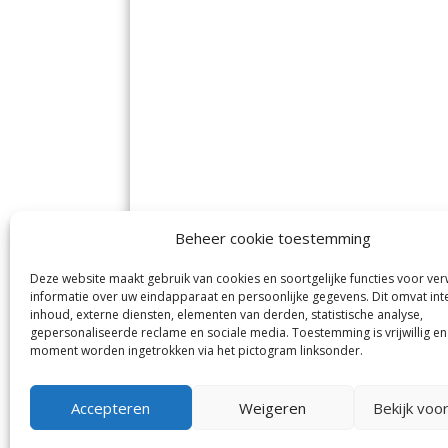
Beheer cookie toestemming
Deze website maakt gebruik van cookies en soortgelijke functies voor ve
De Nieuwe Meerbode
Aal
informatie over uw eindapparaat en persoonlijke gegevens. Dit omvat int
Visserstraat 10
en
inhoud, externe diensten, elementen van derden, statistische analyse,
1431 GJ Aalsmeer
De 
0297-341900
gepersonaliseerde reclame en sociale media. Toestemming is vrijwillig en
Mij
info@meerbode.nl
moment worden ingetrokken via het pictogram linksonder.
Vro
Ba
Uit
Accepteren
Weigeren
Bekijk voo