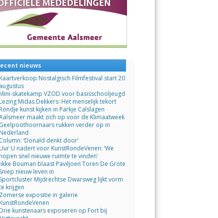
ecent nieuws
Kaartverkoop Nostalgisch Filmfestival start 20
augustus
Mini-skatekamp VZOD voor basisschooljeugd
Lezing Midas Dekkers: Het menselijk tekort
Rondje kunst kijken in Parkje Calslagen
Aalsmeer maakt zich op voor de Klimaatweek
Geelpoothoornaars rukken verder op in
Nederland
Column: ‘Donald denkt door’
Uur U nadert voor KunstRondeVenen: ‘We
hopen snel nieuwe ruimte te vinden’
Jikke Bouman blaast Paviljoen Toren De Grote
Sniep nieuw leven in
Sportcluster Mijdrechtse Dwarsweg lijkt vorm
te krijgen
Zomerse expositie in galerie
KunstRondeVenen
Drie kunstenaars exposeren op Fort bij