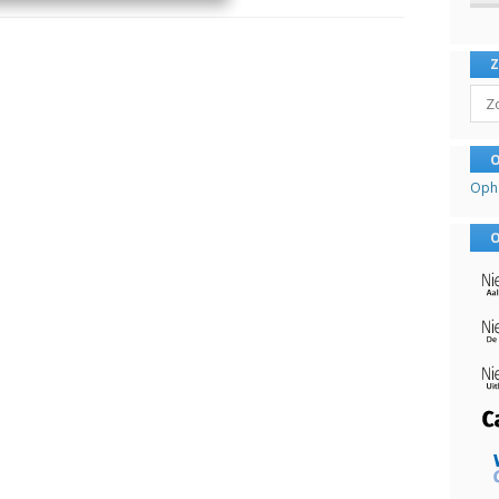
Sear
O
Oph
O