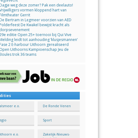
Nigtevecht
Dagje weg deze zomer? Pak een deelauto!
Vrijwilligers vormen kloppend hart van
Filmtheater Gerrit
De Bertram in Legmeer voorzien van AED
Polderfeest De Kwakel bewijst kracht als
dorpsevenement
29e editie Open 25+ toernooi bij Qui Vive
Melding leidt tot aanhouding ‘klusjesmannen’
Fase 2 E-harbour Uithoorn gerealiseerd
Open Uithoorns Kampioenschap Jeu de
Boules trok 36 teams
dities
alsmeer e.o.
De Ronde Venen
egio
Sport
ithoorn e.o.
Zakelijk-Nieuws-