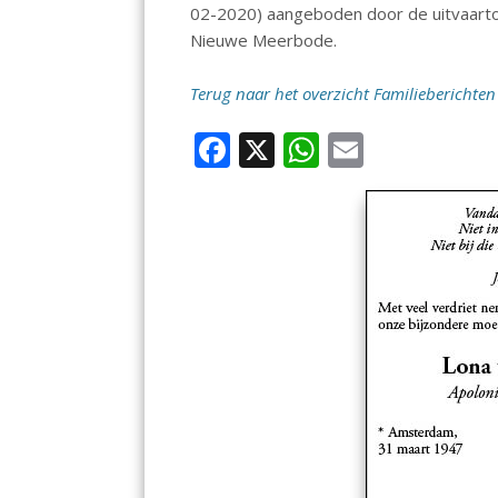
02-2020) aangeboden door de uitvaarton
Nieuwe Meerbode.
Terug naar het overzicht Familieberichten
F
X
W
E
ac
h
m
e
at
ai
b
s
l
o
A
o
p
k
p