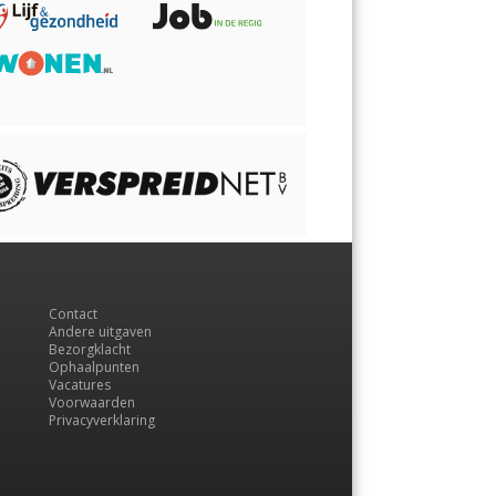
Contact
Andere uitgaven
Bezorgklacht
Ophaalpunten
Vacatures
Voorwaarden
Privacyverklaring