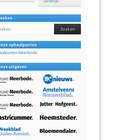
Landelijk
Zoeken
ch
nze ophaalpunten
aalpunten Meerbode
nze uitgaven