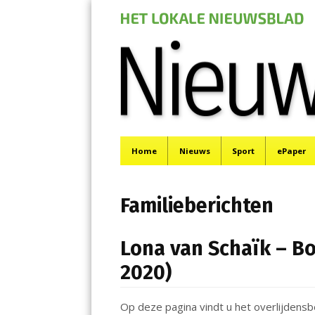
Nieuwe Meerbod
Menu
Het laatste nieuws uit Aalsmeer, De Ronde Venen, 
Skip
Home
Nieuws
Sport
ePaper
to
content
Familieberichten
Lona van Schaïk – Bo
2020)
Op deze pagina vindt u het overlijdensb