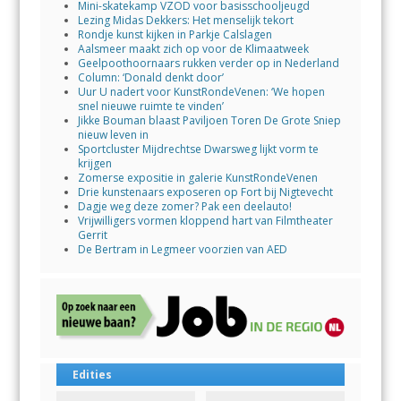
Mini-skatekamp VZOD voor basisschooljeugd
Lezing Midas Dekkers: Het menselijk tekort
Rondje kunst kijken in Parkje Calslagen
Aalsmeer maakt zich op voor de Klimaatweek
Geelpoothoornaars rukken verder op in Nederland
Column: ‘Donald denkt door’
Uur U nadert voor KunstRondeVenen: ‘We hopen
snel nieuwe ruimte te vinden’
Jikke Bouman blaast Paviljoen Toren De Grote Sniep
nieuw leven in
Sportcluster Mijdrechtse Dwarsweg lijkt vorm te
krijgen
Zomerse expositie in galerie KunstRondeVenen
Drie kunstenaars exposeren op Fort bij Nigtevecht
Dagje weg deze zomer? Pak een deelauto!
Vrijwilligers vormen kloppend hart van Filmtheater
Gerrit
De Bertram in Legmeer voorzien van AED
Edities