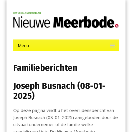
Menu
Skip
Nieuwe Meerbode
to
content
Het laatste nieuws uit Aalsmeer, De Ronde Venen, Mijdrecht,
Uithoorn en De Kwakel.
Menu
Skip
to
content
Familieberichten
Joseph Busnach (08-01-
2025)
Op deze pagina vindt u het overlijdensbericht van
Joseph Busnach (08-01-2025) aangeboden door de
uitvaartondernemer of de familie welke
gepubliceerd is in De Nieuwe Meerbode.