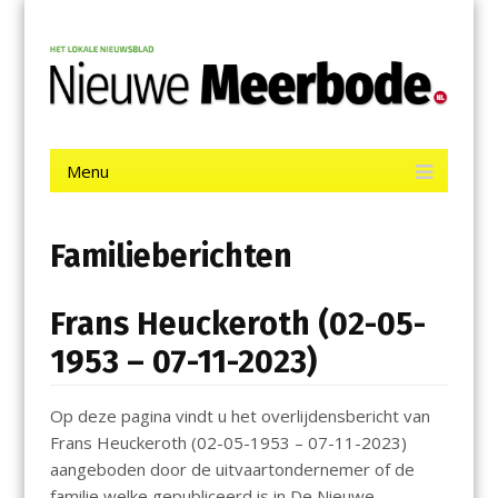
Menu
Skip
Nieuwe Meerbode
to
content
Het laatste nieuws uit Aalsmeer, De Ronde Venen, Mijdrecht,
Uithoorn en De Kwakel.
Menu
Skip
to
content
Familieberichten
Frans Heuckeroth (02-05-
1953 – 07-11-2023)
Op deze pagina vindt u het overlijdensbericht van
Frans Heuckeroth (02-05-1953 – 07-11-2023)
aangeboden door de uitvaartondernemer of de
familie welke gepubliceerd is in De Nieuwe