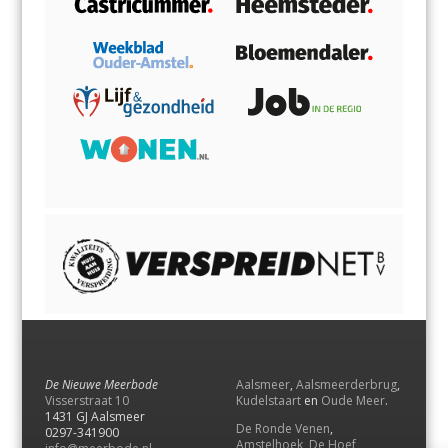
De Nieuwe Meerbode
Aalsmeer
,
Aalsmeerderbrug
,
Visserstraat 10
Kudelstaart
en
Oude Meer
.
1431 GJ Aalsmeer
De Ronde Venen
,
0297-341900
Amstelhoek
,
De Hoef
,