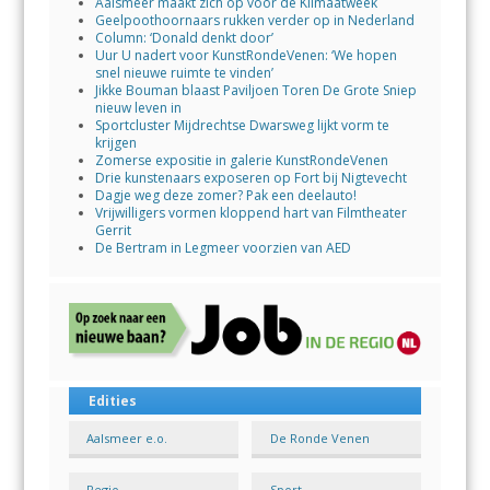
Aalsmeer maakt zich op voor de Klimaatweek
Geelpoothoornaars rukken verder op in Nederland
Column: ‘Donald denkt door’
Uur U nadert voor KunstRondeVenen: ‘We hopen
snel nieuwe ruimte te vinden’
Jikke Bouman blaast Paviljoen Toren De Grote Sniep
nieuw leven in
Sportcluster Mijdrechtse Dwarsweg lijkt vorm te
krijgen
Zomerse expositie in galerie KunstRondeVenen
Drie kunstenaars exposeren op Fort bij Nigtevecht
Dagje weg deze zomer? Pak een deelauto!
Vrijwilligers vormen kloppend hart van Filmtheater
Gerrit
De Bertram in Legmeer voorzien van AED
Edities
Aalsmeer e.o.
De Ronde Venen
Regio
Sport