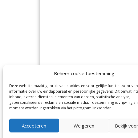
Beheer cookie toestemming
Deze website maakt gebruik van cookies en soortgelijke functies voor ve
De Nieuwe Meerbode
Aal
informatie over uw eindapparaat en persoonlijke gegevens. Dit omvat int
Visserstraat 10
en
inhoud, externe diensten, elementen van derden, statistische analyse,
1431 GJ Aalsmeer
De 
0297-341900
gepersonaliseerde reclame en sociale media. Toestemming is vrijwillig en
Mij
info@meerbode.nl
moment worden ingetrokken via het pictogram linksonder.
Vro
Ba
Uit
Accepteren
Weigeren
Bekijk voo