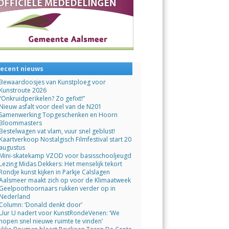
ecent nieuws
Bewaardoosjes van Kunstploeg voor
Kunstroute 2026
“Onkruidperikelen? Zo gefixt!”
Nieuw asfalt voor deel van de N201
Samenwerking Topgeschenken en Hoorn
Bloommasters
Bestelwagen vat vlam, vuur snel geblust!
Kaartverkoop Nostalgisch Filmfestival start 20
augustus
Mini-skatekamp VZOD voor basisschooljeugd
Lezing Midas Dekkers: Het menselijk tekort
Rondje kunst kijken in Parkje Calslagen
Aalsmeer maakt zich op voor de Klimaatweek
Geelpoothoornaars rukken verder op in
Nederland
Column: ‘Donald denkt door’
Uur U nadert voor KunstRondeVenen: ‘We
hopen snel nieuwe ruimte te vinden’