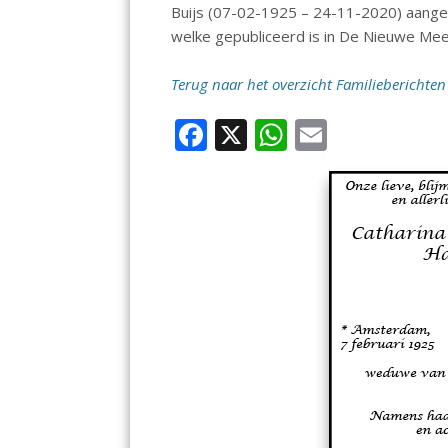
Buijs (07-02-1925 – 24-11-2020) aange
welke gepubliceerd is in De Nieuwe Me
Terug naar het overzicht Familieberichten
F
X
W
E
ac
h
m
e
at
ai
b
s
l
o
A
o
p
k
p