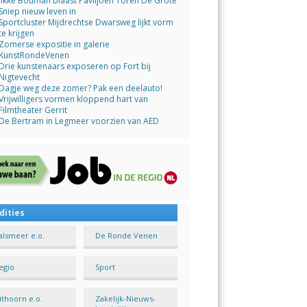
Jikke Bouman blaast Paviljoen Toren De Grote
Sniep nieuw leven in
Sportcluster Mijdrechtse Dwarsweg lijkt vorm
te krijgen
Zomerse expositie in galerie
KunstRondeVenen
Drie kunstenaars exposeren op Fort bij
Nigtevecht
Dagje weg deze zomer? Pak een deelauto!
Vrijwilligers vormen kloppend hart van
Filmtheater Gerrit
De Bertram in Legmeer voorzien van AED
dities
alsmeer e.o.
De Ronde Venen
egio
Sport
ithoorn e.o.
Zakelijk-Nieuws-