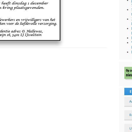
E
A
R
U