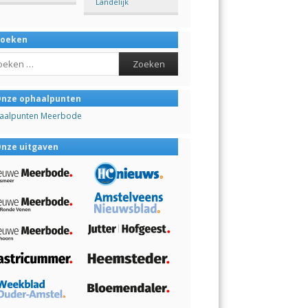
Landelijk
Zoeken
ch
nze ophaalpunten
aalpunten Meerbode
nze uitgaven