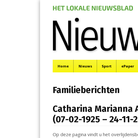
Nieuwe Meerbod
Menu
Het laatste nieuws uit Aalsmeer, De Ronde Venen, 
Skip
Home
Nieuws
Sport
ePaper
to
content
Familieberichten
Catharina Marianna 
(07-02-1925 – 24-11-
Op deze pagina vindt u het overlijdensb