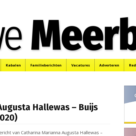
e
Mijdrecht, Uithoorn en De Kwakel.
Kabalen
Familieberichten
Vacatures
Adverteren
Red
Augusta Hallewas – Buijs
2020)
ericht van Catharina Marianna Augusta Hallewas –