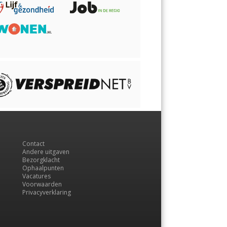
Contact
Andere uitgaven
Bezorgklacht
Ophaalpunten
Vacatures
Voorwaarden
Privacyverklaring