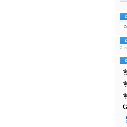
Sear
O
Oph
O