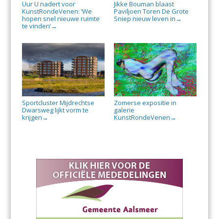
Uur U nadert voor
Jikke Bouman blaast
KunstRondeVenen: ‘We
Paviljoen Toren De Grote
hopen snel nieuwe ruimte
Sniep nieuw leven in
→
te vinden’
→
Sportcluster Mijdrechtse
Zomerse expositie in
Dwarsweg lijkt vorm te
galerie
krijgen
KunstRondeVenen
→
→