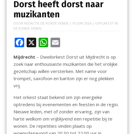
Dorst heeft dorst naar
muzikanten
DOOR
REDACTIE DE RONDE VENEN
|
10 JUNI 2026
| GEPLAATST IN
DE RONDE VENEN
F
X
W
E
ac
h
m
Mijdrecht
– Dweilorkest Dorst uit Mijdrecht is op
e
at
ai
zoek naar enthousiaste muzikanten die het vrolijke
b
s
l
gezelschap willen versterken. Met name voor
o
A
trompet, saxofoon en bariton zijn er nog plekken
vrij.
o
p
k
p
Het orkest staat bekend om zijn energieke
optredens bij evenementen en feesten in de regio.
Nieuwe leden, met of zonder ervaring, zijn van
harte welkom om vrijblijvend een repetitie bij te
wonen. De repetities vinden plaats op
woensdagavond van 20.30 tot 22.00 uur in