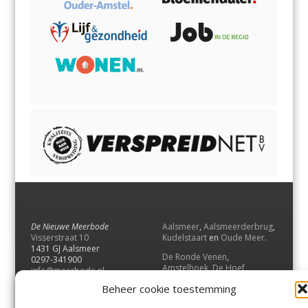
De Nieuwe Meerbode
Aalsmeer
,
Aalsmeerderbrug
,
Visserstraat 10
Kudelstaart
en
Oude Meer
.
1431 GJ Aalsmeer
De Ronde Venen
,
0297-341900
Amstelhoek
,
De Hoef
,
info@meerbode.nl
Mijdrecht
,
Wilnis
,
Vinkeveen
,
Beheer cookie toestemming
Vrouwenakker
,
Waverveen
,
Abcoude
en
Baambrugge
.