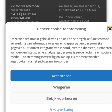
De Nieuwe Meerbode
Aalsmeer
,
Aalsmeerderbrug
,
Visserstraat 10
Kudelstaart
en
Oude Meer
.
1431 GJ Aalsmeer
De Ronde Venen
,
0297-341900
Amstelhoek
,
De Hoef
,
info@meerbode.nl
Mijdrecht
,
Wilnis
,
Vinkeveen
,
Beheer cookie toestemming
Vrouwenakker
,
Waverveen
,
Abcoude
en
Baambrugge
.
Deze website maakt gebruik van cookies en soortgelijke functies voor
Uithoorn
en
De Kwakel
.
verwerking van informatie over uw eindapparaat en persoonlijke
gegevens. Dit omvat integratie van inhoud, externe diensten, elementen
van derden, statistische analyse, gepersonaliseerde reclame en sociale
Contact
media. Toestemming is vrijwillig en kan op elk moment worden
Andere uitgaven
ingetrokken via het pictogram linksonder.
Bezorgklacht
Ophaalpunten
Vacatures
Voorwaarden
Accepteren
Privacyverklaring
Weigeren
© GOUW Uitgevers B.V.
Bekijk voorkeuren
Menu
Aalsmeer
De Ronde Venen
Uithoorn
Aalsmeer/Uithoorn
De Ronde Venen
Privacyverklaring