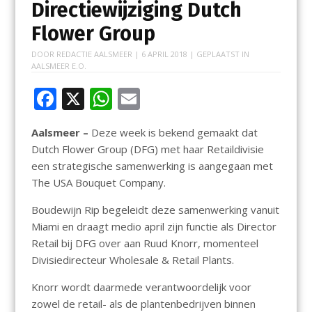
Directiewijziging Dutch
Flower Group
DOOR
REDACTIE AALSMEER
|
6 APRIL 2018
| GEPLAATST IN
AALSMEER E.O.
F
X
W
E
ac
h
m
Aalsmeer –
Deze week is bekend gemaakt dat
e
at
ai
Dutch Flower Group (DFG) met haar Retaildivisie
b
s
l
een strategische samenwerking is aangegaan met
o
A
The USA Bouquet Company.
o
p
Boudewijn Rip begeleidt deze samenwerking vanuit
k
p
Miami en draagt medio april zijn functie als Director
Retail bij DFG over aan Ruud Knorr, momenteel
Divisiedirecteur Wholesale & Retail Plants.
Knorr wordt daarmede verantwoordelijk voor
zowel de retail- als de plantenbedrijven binnen