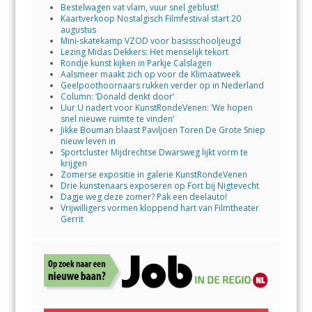
Bestelwagen vat vlam, vuur snel geblust!
Kaartverkoop Nostalgisch Filmfestival start 20
augustus
Mini-skatekamp VZOD voor basisschooljeugd
Lezing Midas Dekkers: Het menselijk tekort
Rondje kunst kijken in Parkje Calslagen
Aalsmeer maakt zich op voor de Klimaatweek
Geelpoothoornaars rukken verder op in Nederland
Column: ‘Donald denkt door’
Uur U nadert voor KunstRondeVenen: ‘We hopen
snel nieuwe ruimte te vinden’
Jikke Bouman blaast Paviljoen Toren De Grote Sniep
nieuw leven in
Sportcluster Mijdrechtse Dwarsweg lijkt vorm te
krijgen
Zomerse expositie in galerie KunstRondeVenen
Drie kunstenaars exposeren op Fort bij Nigtevecht
Dagje weg deze zomer? Pak een deelauto!
Vrijwilligers vormen kloppend hart van Filmtheater
Gerrit