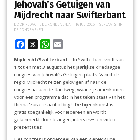
Jehovah’s Getuigen van
Mijdrecht naar Swifterbant
DOOR
REDACTIE DE RONDE VENEN
|
16 JULI 2025
| GEPLAATST IN
DE RONDE VENEN
F
X
W
E
ac
h
m
Mijdrecht/Swifterbant
– In Swifterbant vindt van
e
at
ai
1 tot en met 3 augustus het jaarlijkse driedaagse
b
s
l
congres van Jehovah’s Getuigen plaats. Vanuit de
o
A
regio Mijdrecht reizen gelovigen af naar de
congreshal aan de Randweg, waar zij samenkomen
o
p
voor een programma dat in het teken staat van het
k
p
thema ‘Zuivere aanbidding!’. De bijeenkomst is
gratis toegankelijk voor iedereen en wordt
gekenmerkt door lezingen, interviews en video-
presentaties.
Het congres is onderdeel van een wereldwijde