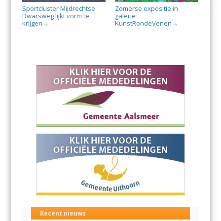
Sportcluster Mijdrechtse
Zomerse expositie in
Dwarsweg lijkt vorm te
galerie
krijgen
KunstRondeVenen
→
→
Recent nieuws