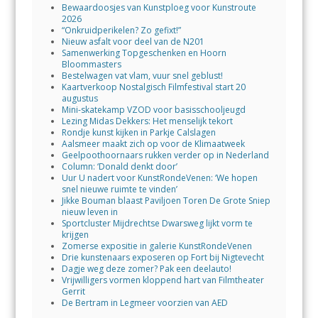
Bewaardoosjes van Kunstploeg voor Kunstroute
2026
“Onkruidperikelen? Zo gefixt!”
Nieuw asfalt voor deel van de N201
Samenwerking Topgeschenken en Hoorn
Bloommasters
Bestelwagen vat vlam, vuur snel geblust!
Kaartverkoop Nostalgisch Filmfestival start 20
augustus
Mini-skatekamp VZOD voor basisschooljeugd
Lezing Midas Dekkers: Het menselijk tekort
Rondje kunst kijken in Parkje Calslagen
Aalsmeer maakt zich op voor de Klimaatweek
Geelpoothoornaars rukken verder op in Nederland
Column: ‘Donald denkt door’
Uur U nadert voor KunstRondeVenen: ‘We hopen
snel nieuwe ruimte te vinden’
Jikke Bouman blaast Paviljoen Toren De Grote Sniep
nieuw leven in
Sportcluster Mijdrechtse Dwarsweg lijkt vorm te
krijgen
Zomerse expositie in galerie KunstRondeVenen
Drie kunstenaars exposeren op Fort bij Nigtevecht
Dagje weg deze zomer? Pak een deelauto!
Vrijwilligers vormen kloppend hart van Filmtheater
Gerrit
De Bertram in Legmeer voorzien van AED