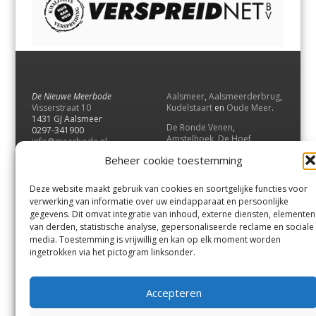
De Nieuwe Meerbode
Aalsmeer
,
Aalsmeerderbrug
,
Visserstraat 10
Kudelstaart
en
Oude Meer
.
1431 GJ Aalsmeer
De Ronde Venen
,
0297-341900
Amstelhoek
,
De Hoef
,
info@meerbode.nl
Mijdrecht
,
Wilnis
,
Vinkeveen
,
Beheer cookie toestemming
Vrouwenakker
,
Waverveen
,
Abcoude
en
Baambrugge
.
Deze website maakt gebruik van cookies en soortgelijke functies voor
Uithoorn
en
De Kwakel
.
verwerking van informatie over uw eindapparaat en persoonlijke
gegevens. Dit omvat integratie van inhoud, externe diensten, elementen
van derden, statistische analyse, gepersonaliseerde reclame en sociale
Contact
media. Toestemming is vrijwillig en kan op elk moment worden
Andere uitgaven
ingetrokken via het pictogram linksonder.
Bezorgklacht
Ophaalpunten
Vacatures
Voorwaarden
Accepteren
Privacyverklaring